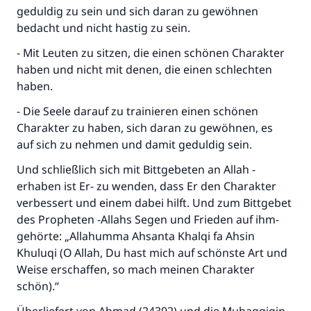
Unterstütze die Arbeit von Islam Q&A
geduldig zu sein und sich daran zu gewöhnen
bedacht und nicht hastig zu sein.
Der Prophet -Allahs Segen und Frieden auf
ihm- sagte:
- Mit Leuten zu sitzen, die einen schönen Charakter
"Wer zum Guten aufruft, hat den Lohn
haben und nicht mit denen, die einen schlechten
desjenigen, der sie durchführt."
haben.
(MUSLIM 1893)
- Die Seele darauf zu trainieren einen schönen
Charakter zu haben, sich daran zu gewöhnen, es
auf sich zu nehmen und damit geduldig sein.
Beitrag dazu
Und schließlich sich mit Bittgebeten an Allah -
erhaben ist Er- zu wenden, dass Er den Charakter
verbessert und einem dabei hilft. Und zum Bittgebet
des Propheten -Allahs Segen und Frieden auf ihm-
gehörte: „Allahumma Ahsanta Khalqi fa Ahsin
Khuluqi (O Allah, Du hast mich auf schönste Art und
Weise erschaffen, so mach meinen Charakter
schön).“