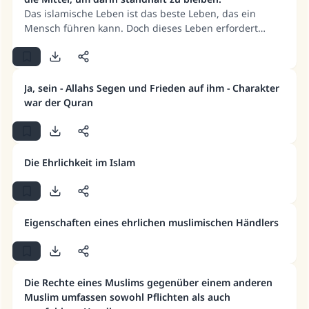
Das islamische Leben ist das beste Leben, das ein
Mensch führen kann. Doch dieses Leben erfordert
Geduld und Ausdauer. Und an der Religion
festzuhalten, ist nicht einfach; es ist wie derjenige, der
heiße Kohle (mit der Hand) festhält. Die Hilfe auf
diesem Weg, nach dem Erfolg durch Allah, ist Geduld,
Ja, sein - Allahs Segen und Frieden auf ihm - Charakter
bis der Diener seinen Herrn ohne Nachlässigkeit oder
war der Quran
Veränderung antrifft. Hüte dich davor, dass der Zweifel
in dein Herz schleicht, und vertraue auf das
Versprechen Allahs an diese Gemeinschaft, dass sie
Sieg und Führung erlangen wird.
Die Ehrlichkeit im Islam
Eigenschaften eines ehrlichen muslimischen Händlers
Die Rechte eines Muslims gegenüber einem anderen
Die Antwort Nr. 110845 rettete eine
Muslim umfassen sowohl Pflichten als auch