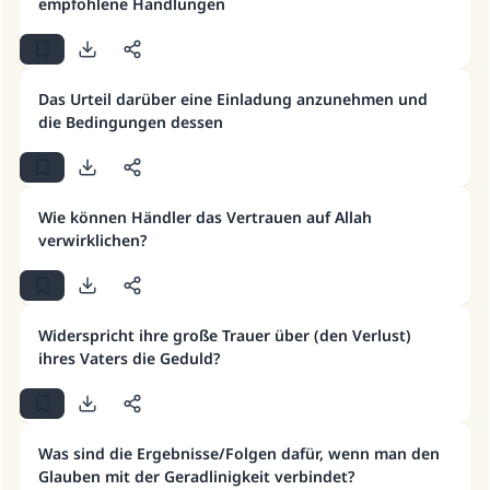
empfohlene Handlungen
Ehe.
Unterstütze die Arbeit von Islam Q&A
Der Prophet -Allahs Segen und Frieden auf
Das Urteil darüber eine Einladung anzunehmen und
ihm- sagte:
die Bedingungen dessen
"Wer zum Guten aufruft, hat den Lohn
desjenigen, der sie durchführt."
(MUSLIM 1893)
Wie können Händler das Vertrauen auf Allah
verwirklichen?
Beitrag dazu
Widerspricht ihre große Trauer über (den Verlust)
ihres Vaters die Geduld?
Was sind die Ergebnisse/Folgen dafür, wenn man den
Glauben mit der Geradlinigkeit verbindet?