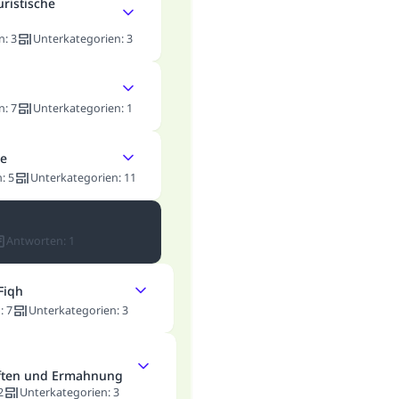
uristische
n
:
3
Unterkategorien
:
3
n
:
7
Unterkategorien
:
1
he
n
:
5
Unterkategorien
:
11
Antworten
:
1
Fiqh
n
:
7
Unterkategorien
:
3
ften und Ermahnung
2
Unterkategorien
:
3