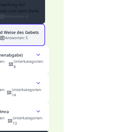
rwerfung der
tion und beim Dank
Antworten
:
4
Beitrag dazu
nd Weise des Gebets
Antworten
:
5
rmenabgabe)
en
:
Unterkategorien
:
8
en
:
Unterkategorien
:
14
Umra
en
:
Unterkategorien
:
13