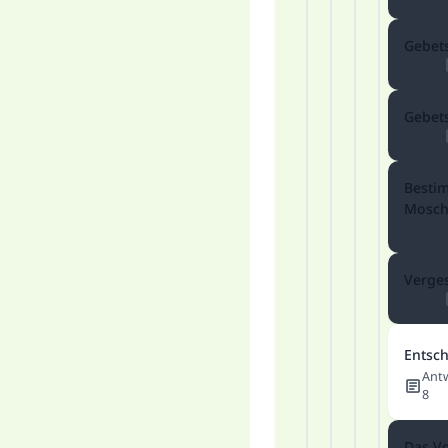
Gebets
Gebet
Besti
Mosch
Verges
Entsch
Ant
8
Das V