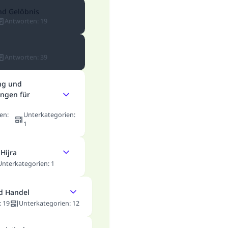
nd Gelöbnis
Antworten
:
19
Antworten
:
39
ng und
ngen für
en
:
Unterkategorien
:
1
Hijra
Unterkategorien
:
1
d Handel
:
19
Unterkategorien
:
12