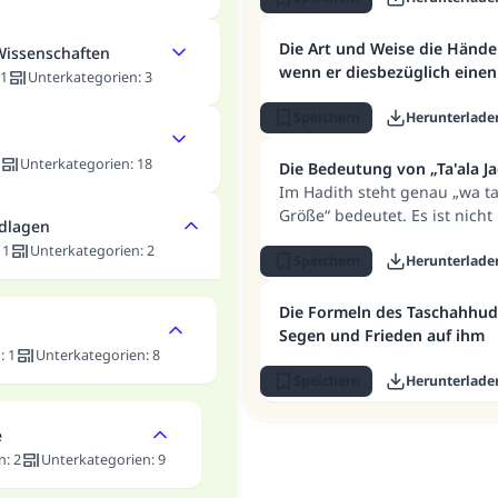
Die Art und Weise die Händ
Wissenschaften
wenn er diesbezüglich einen
1
Unterkategorien
:
3
Speichern
Herunterlade
Unterkategorien
:
18
Die Bedeutung von „Ta'ala J
Im Hadith steht genau „wa ta
Größe“ bedeutet. Es ist nicht
ndlagen
man die Aussage des Gesandt
:
1
Unterkategorien
:
2
Allahs Segen und Frieden auf
Speichern
Herunterlade
Erörterung, gab es keinen Ge
Hadith hat.
Die Formeln des Taschahhud
Segen und Frieden auf ihm
n
:
1
Unterkategorien
:
8
Speichern
Herunterlade
e
n
:
2
Unterkategorien
:
9