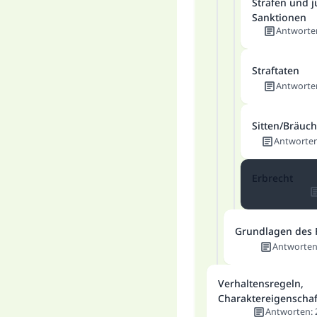
Strafen und j
Sanktionen
Antworte
Straftaten
Antworte
Sitten/Bräuc
Antworte
Erbrecht
Grundlagen des 
Antworte
Verhaltensregeln,
Charaktereigenscha
Antworten
: