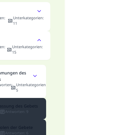
en
:
Unterkategorien
:
11
en
:
Unterkategorien
:
15
mmungen des
s
worten
:
Unterkategorien
:
5
lassung des Gebets
Antworten
:
9
olen der Gebete
Antworten
:
6