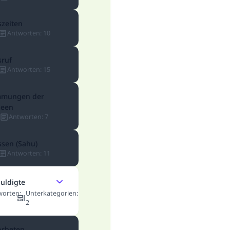
zeiten
Antworten
:
10
sruf
Antworten
:
15
mmungen der
een
Antworten
:
7
sen (Sahu)
Antworten
:
11
uldigte
worten
:
Unterkategorien
:
2
orbeten