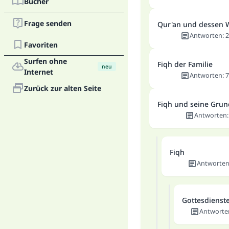
Bücher
Frage senden
Qur'an und dessen 
Antworten
:
2
Favoriten
Surfen ohne
Fiqh der Familie
neu
Internet
Antworten
:
7
Zurück zur alten Seite
Fiqh und seine Gru
Antworten
Fiqh
Antworte
Gottesdienst
Antworte