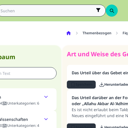
Themenbezogen
Fiq
Art und Weise des G
nbaum
Das Urteil über das Gebet e
Speichern
Herunterlade
n
Das Urteil darüber an der Fo
4
Unterkategorien
:
6
oder „Allahu Akbar Al-'Adhi
Es ist nicht erlaubt beim Tak
Neues eingeführt und eine N
Wissenschaften
0
Unterkategorien
:
4
Speichern
Herunterlade