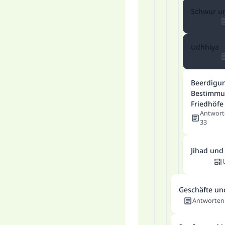
Schwur u
Udhhiya
Beerdigu
Bestimmu
Friedhöfe
Antwort
33
Jihad und 
Geschäfte un
Antworten