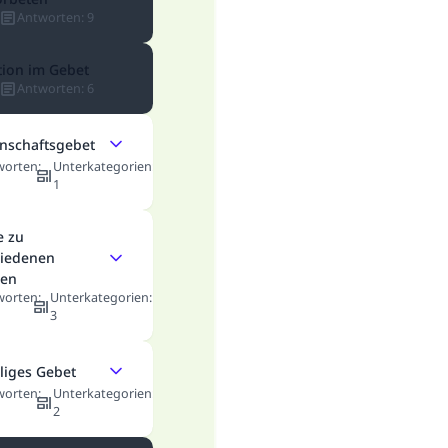
Antworten
:
9
tion im Gebet
Antworten
:
6
nschaftsgebet
worten
:
Unterkategorien
:
1
e zu
hiedenen
Die Antwort Nr. 110845 rettete eine Ehe
sen
worten
:
Unterkategorien
:
Unterstütze die Arbeit von Islam Q&A
3
Der Prophet -Allahs Segen und Frieden auf ihm- sagte:
lliges Gebet
"Wer zum Guten aufruft, hat den Lohn desjenigen, der sie
worten
:
Unterkategorien
:
durchführt."
2
(MUSLIM 1893)