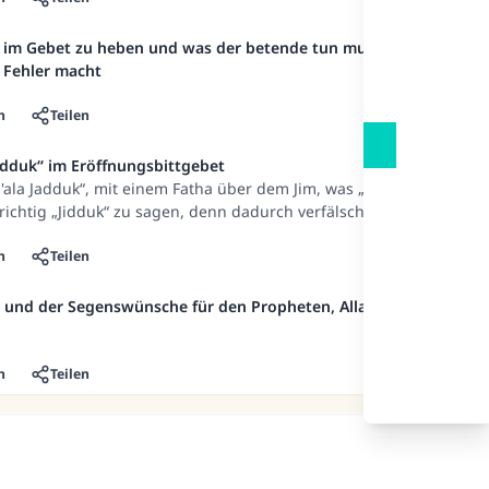
e im Gebet zu heben und was der betende tun muss,
 Fehler macht
n
Teilen
adduk“ im Eröffnungsbittgebet
'ala Jadduk“, mit einem Fatha über dem Jim, was „die
 richtig „Jidduk“ zu sagen, denn dadurch verfälscht
en -Allahs Segen und Frieden auf ihm. Denn er -
 ihm- sagte es mit einem Fatha. Nach dieser
n
Teilen
lehrten, der eine andere Ansicht über den Text im
 und der Segenswünsche für den Propheten, Allahs
n
Teilen