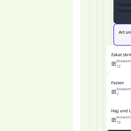
Niede
Rezita
Art u
Zakat (A
Antwort
12
Fasten
Antwort
7
Hajj und 
Antwort
10