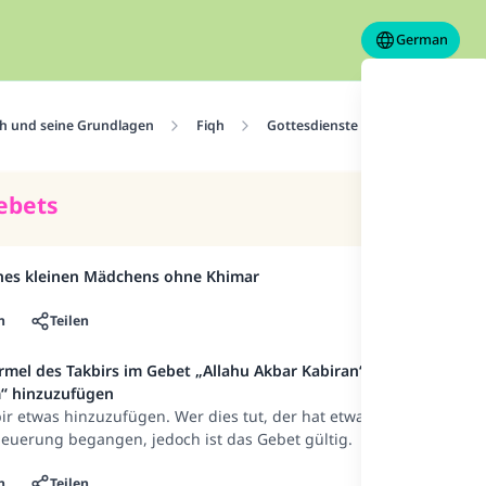
German
h und seine Grundlagen
Fiqh
Gottesdienste
Gebet
ebets
ines kleinen Mädchens ohne Khimar
n
Teilen
rmel des Takbirs im Gebet „Allahu Akbar Kabiran“
m“ hinzuzufügen
bir etwas hinzuzufügen. Wer dies tut, der hat etwas
euerung begangen, jedoch ist das Gebet gültig.
n
Teilen