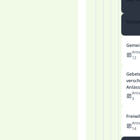
Rezita
Gemei
Ant
12
Gebet
versc
Anläs
Ant
3
Freiwi
Ant
14