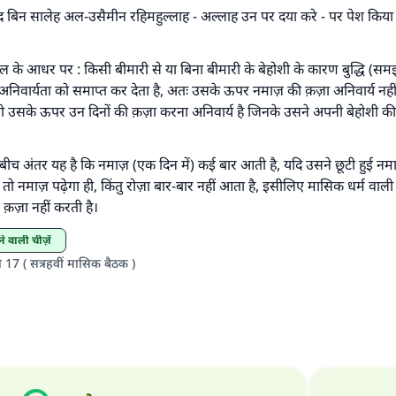
्मद बिन सालेह अल-उसैमीन रहिमहुल्लाह - अल्लाह उन पर दया करे - पर पेश किया गय
उत्तर संख्या 110845 ने एक शादी बचाई।.
उम्मत के प्रश्नों का उत्तर देने में हमारी सहायता करें
ौल के आधर पर : किसी बीमारी से या बिना बीमारी के बेहोशी के कारण बुद्धि (स
निवार्यता को समाप्त कर देता है, अतः उसके ऊपर नमाज़ की क़ज़ा अनिवार्य नहीं 
अल्लाह के रसूल सल्लल्लाहु अलैहि व सल्लम ने फरमाया :
तो उसके ऊपर उन दिनों की क़ज़ा करना अनिवार्य है जिनके उसने अपनी बेहोशी की 
 व्यक्ति भलाई का मार्ग दर्शाए, उसके लिए उस भलाई के करने वाले के समान प्र
है।''
ीच अंतर यह है कि नमाज़ (एक दिन में) कई बार आती है, यदि उसने छूटी हुई नमा
(मुस्लिम : 1893).
न तो नमाज़ पढ़ेगा ही, किंतु रोज़ा बार-बार नहीं आता है, इसीलिए मासिक धर्म व
क़ज़ा नहीं करती है।
योगदान करें
ने वाली चीज़ें
ी 17 ( सत्रहवीं मासिक बैठक )