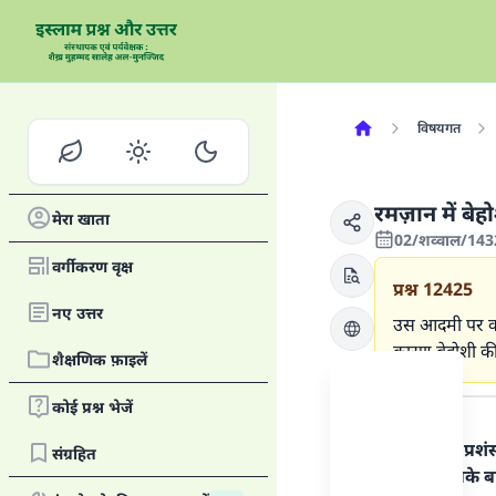
विषयगत
रमज़ान में बेह
मेरा खाता
02/शव्वाल/143
वर्गीकरण वृक्ष
प्रश्न
12425
नए उत्तर
उस आदमी पर क्य
कारण बेहोशी की
शैक्षणिक फ़ाइलें
उत्तर का पाठ
कोई प्रश्न भेजें
हर प्रकार की प्र
संग्रहित
रसूल पर। इसके ब