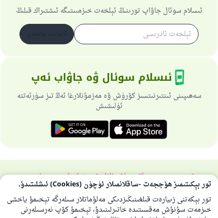
ئىسلام سوئال جاۋاپ تورىنىڭ ئېلخەت خىزمىىتىگە ئىشتىراك قىلىڭ
ئابۇنىت بولىمەن
ئىسلام سوئال ۋە جاۋاب ئەپ
سەھىپىنى ئىنتىرنىتسىز كۆرۈش ۋە مەزمۇنلارغا ئەڭ تىز سۈرئەتتە
ئۈلىشىش
تورسەھىپىسى ھەققىدە
باش نازارەتچى
خۇسۇسىي سىياسەت
تور بېكىتىمىز ھۆججەت -ساقلانمىلار ئۈچۈن (Cookies) ئىشلىتىدۇ.
بارلىق ھوقۇق ئىسلام سوئال-جاۋاپ تورىغا مەنسۇپتۇر 1997-2025 ©
تور بېكەتنى زىيارەت قىلغىنىڭىزدىكى مەلۇماتلار سىلەرگە تېخىمۇ ياخشى
خىزمەت سۇنۇش مەقسىتىدە خاتىرلىنىدۇ، تېخىمۇ كۆپ نەرسىلەرنى