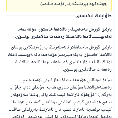
چۈشەنچە بېرىشىڭلارنى ئۈمىد قىلىمىز.
جاۋاپنىڭ تېكىستى
بارلىق گۈزەل مەدھىيىلەر ئاللاھقا خاستۇر، مۇھەممەد
ئەلەيھىسسالامغا ئاللاھنىڭ رەھمەت سالاملىرى بولسۇن.
بارلىق گۈزەل ماختاشلار ئالەملەرنىڭ پەرۋەردىگارى بولغان
ئاللاھقا خاستۇر. پەيغەمبىرىمىز مۇھەممەد ئەلەيھىسسالامغا،
ئۇنىڭ ئائىلە تاۋابىئاتلىرى ۋە ساھابىلىرىغا ئاللاھ تائالانىڭ
رەھمەت سالاملىرى بولسۇن.
بىز بۇ سوئالنى ھۆرمەتلىك ئۇستاز ئىبنى ئۇسەيمىين
رەھىمەھۇللاھغا سۇنغان ئىدۇق، شەيخ مۇنداق دەپ جاۋاپ
110845 - نومۇرلۇق سوئالنىڭ جاۋابى
بەرگەن: "كۈچلۈك قاراشتا كېسەللىك ياكى باشقا سەۋەپلەر
ئائىلىنى ساقلاپ قالدى
بىلەن ھوشىدىن كېتىپ ئەقلىنى يوقاتقان كىشىدىن ھوشىغا
كېلىپ بولغىچە نامازغا نىسبەتەن نامازنىڭ پەرزلىكى ساقىت
ئۇممەتكە جاۋاپ بېرىشىمىزگە ياردەم قىلىڭ
بولىدۇ. ئەمما روزىغا نىسبەتەن ئۇ كىشى ھوشىدىن كەتكەن