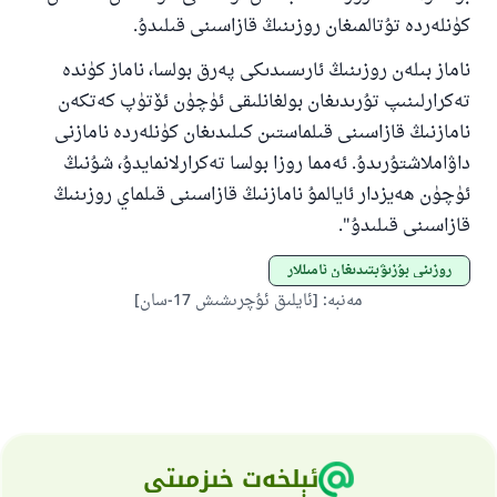
پەيغەمبەرئەلەيھىسسالام مۇنداق دېگەن:
كۈنلەردە تۇتالمىغان روزىنىڭ قازاسىنى قىلىدۇ.
ياخشىلىققا باشلارپ قويغان كىشى قىلغۇچىغا
ئوخشاش ساۋاپقا ئېرىشىدۇ
ناماز بىلەن روزىنىڭ ئارىسىدىكى پەرق بولسا، ناماز كۈندە
تەكرارلىنىپ تۇرىدىغان بولغانلىقى ئۈچۈن ئۆتۈپ كەتكەن
مۇسلىم رىۋايەت قىلغان (1893) ھەدىس
نامازنىڭ قازاسىنى قىلماستىن كىلىدىغان كۈنلەردە نامازنى
داۋاملاشتۇرىدۇ. ئەمما روزا بولسا تەكرارلانمايدۇ، شۇنىڭ
ئىئائە
ئۈچۈن ھەيزدار ئايالمۇ نامازنىڭ قازاسىنى قىلماي روزىنىڭ
قازاسىنى قىلىدۇ".
روزىنى بۇزىۋېتىدىغان ئامىللار
مەنبە
:
[ئايلىق ئۇچرىشىش 17-سان]
ئېلخەت خىزمىتى