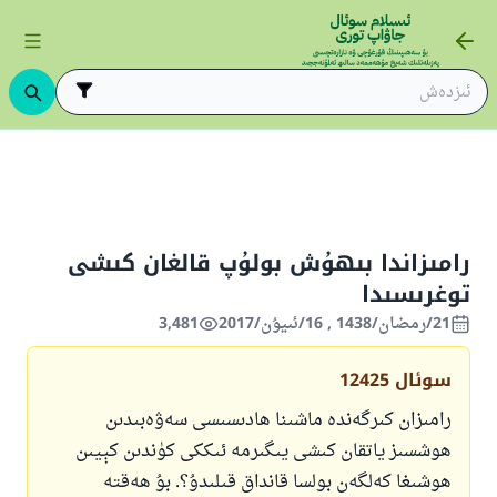
ىڭ ئاساسلىرى
ئىسلام قانۇنشۇناسلىقى
ئىبادەتلەر
روزا
روزىنى 
رامىزاندا بىھۇش بولۇپ قالغان كىشى
توغرىسىدا
21/رمضان/1438 , 16/ئىيۇن/2017
3,481
سوئال
12425
رامىزان كىرگەندە ماشىنا ھادىسىسى سەۋەبىدىن
ھوشسىز ياتقان كىشى يىگىرمە ئىككى كۈندىن كېيىن
ھوشىغا كەلگەن بولسا قانداق قىلىدۇ؟. بۇ ھەقتە