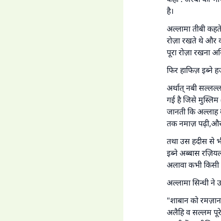
'जो
है।
अल्लामा तीबी कहते
रोज़ा रखते थे और 
पूरा रोज़ा रखना अनिव
फिर हाफिज़ इब्ने ह
अर्थात् नबी सल्लल
गई है जिसे मुस्लिम
जानती कि अल्लाह क
तक नमाज़ पढ़ी,और न
तथा उस हदीस से भी
इब्ने अब्बास रज़ियल
अलावा कभी किसी मह
अल्लामा सिन्धी ने 
"शाबान को रमज़ान स
अलैहि व सल्लम पूरे