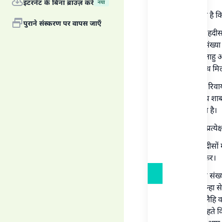
इंटरनेट के बिना ब्राउज़ करें
नया
यह बात वर्णित है क
पुराने संस्करण पर वापस जाएँ
इमाइ अहमद (हदीस स
माजा (हदीस संख्या :
पैगंबर सल्लल्लाहु
रमज़ान के साथ मिल
अबू दाऊद की रिवायत
रखते थे,सिवाय शाब
इसे सहीह कहा है।
इस हदीस का प्रत्ये
किन्तु दूसरी हदीसो
दिनों को छोड़कर।
मुस्लिम (हदीस संख्
रज़ियल्लाहु अन्हा से
सल्लल्लाहु अलैहि 
तक कि हम कहते कि 