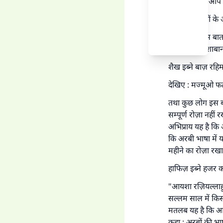
हुए नहीं देखा। आप 
इन दोनों हदीसों के अ
कुछ विद्वान इस बा
सल्लम ने पूरे शाबा
शैख इब्ने बाज़ रहि
देखिए : मज्मूओ फत
तथा कुछ लोग इस ब
सम्पूर्ण रोज़ा नही
अभिप्राय यह है कि
कि अरबी भाषा में य
महीने का रोज़ा रखा
हाफिज़ इब्ने हजर कह
"आयशा रज़ियल्लाहु 
सल्लम साल में किसी
मतलब यह है कि आप श
कहा : अरबों की भा