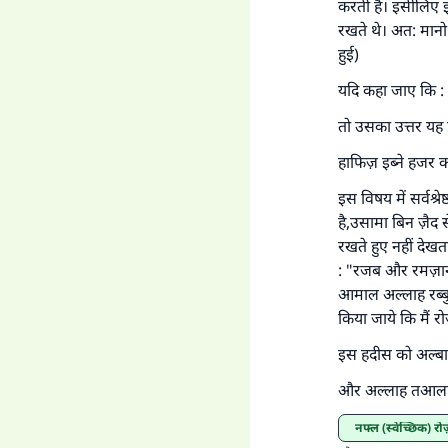
करती हैं। इसीलिए 
रखते थे। अत: मानो
हुई)
यदि कहा जाए कि : 
तो उसका उत्तर यह ह
हाफिज़ इब्ने हजर कह
इस विषय में सर्वश्
है,उसामा बिन ज़ैद स
रखते हुए नहीं देखत
: "रजब और रमज़ान 
आमाल अल्लाह रब्बु
किया जाये कि मैं रो
इस हदीस को अल्बान
और अल्लाह तआला ही 
नफ्ल (स्वेच्छिक) रोज