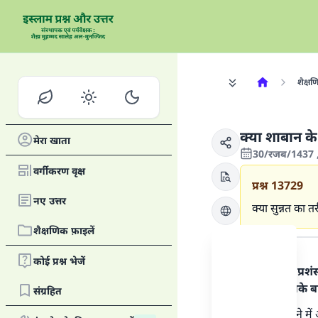
शैक्षण
क्या शाबान के 
मेरा खाता
30/रजब/1437 
वर्गीकरण वृक्ष
प्रश्न
13729
नए उत्तर
क्या सुन्नत का त
शैक्षणिक फ़ाइलें
उत्तर का पाठ
कोई प्रश्न भेजें
हर प्रकार की प्र
रसूल पर। इसके ब
संग्रहित
शाबान के महीने मे