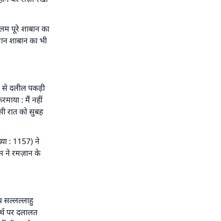
तिफल
लम पूरे शाबान का
मान शाबान का भी
ीस से दलील पकड़ी
माया : मैं नहीं
सी रात को सुबह
या : 1157) ने
लम ने रमज़ान के
प सल्लल्लाहु
अर्थ पर दलालत