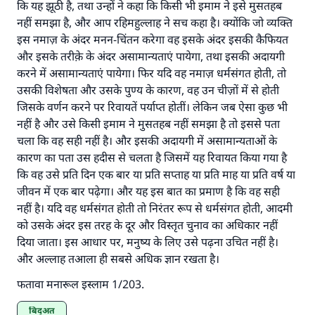
उत्तर संख्या 110845 ने एक शादी बचाई।.
कि यह झूठी है, तथा उन्हों ने कहा कि किसी भी इमाम ने इसे मुसतहब
नहीं समझा है, और आप रहिमहुल्लाह ने सच कहा है। क्योंकि जो व्यक्ति
उम्मत के प्रश्नों का उत्तर देने में हमारी सहायता करें
इस नमाज़ के अंदर मनन-चिंतन करेगा वह इसके अंदर इसकी कैफियत
और इसके तरीक़े के अंदर असामान्यताएं पायेगा, तथा इसकी अदायगी
अल्लाह के रसूल सल्लल्लाहु अलैहि व सल्लम ने फरमाया :
करने में असामान्यताएं पायेगा। फिर यदि वह नमाज़ धर्मसंगत होती, तो
'जो व्यक्ति भलाई का मार्ग दर्शाए, उसके लिए उस भलाई के
करने वाले के समान प्रतिफल है।''
उसकी विशेषता और उसके पुण्य के कारण, वह उन चीज़ों में से होती
जिसके वर्णन करने पर रिवायतें पर्याप्त होतीं। लेकिन जब ऐसा कुछ भी
(मुस्लिम : 1893).
नहीं है और उसे किसी इमाम ने मुसतहब नहीं समझा है तो इससे पता
चला कि वह सही नहीं है। और इसकी अदायगी में असामान्यताओं के
कारण का पता उस हदीस से चलता है जिसमें यह रिवायत किया गया है
योगदान करें
कि वह उसे प्रति दिन एक बार या प्रति सप्ताह या प्रति माह या प्रति वर्ष या
जीवन में एक बार पढ़ेगा। और यह इस बात का प्रमाण है कि वह सही
नहीं है। यदि वह धर्मसंगत होती तो निरंतर रूप से धर्मसंगत होती, आदमी
को उसके अंदर इस तरह के दूर और विस्तृत चुनाव का अधिकार नहीं
दिया जाता। इस आधार पर, मनुष्य के लिए उसे पढ़ना उचित नहीं है।
और अल्लाह तआला ही सबसे अधिक ज्ञान रखता है।
फतावा मनारूल इस्लाम 1/203.
बिद्अत