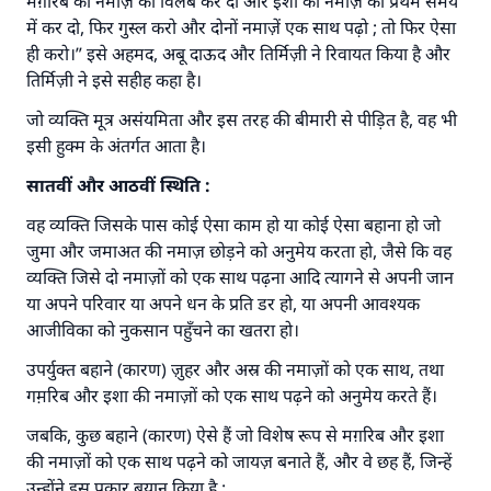
मग़रिब की नमाज़ को विलंब कर दो और इशा की नमाज़ को प्रथम समय
में कर दो, फिर गुस्ल करो और दोनों नमाज़ें एक साथ पढ़ो ; तो फिर ऐसा
ही करो।” इसे अहमद, अबू दाऊद और तिर्मिज़ी ने रिवायत किया है और
तिर्मिज़ी ने इसे सहीह कहा है।
जो व्यक्ति मूत्र असंयमिता और इस तरह की बीमारी से पीड़ित है, वह भी
इसी हुक्म के अंतर्गत आता है।
सातवीं
और
आठवीं
स्थिति
:
वह व्यक्ति जिसके पास कोई ऐसा काम हो या कोई ऐसा बहाना हो जो
जुमा और जमाअत की नमाज़ छोड़ने को अनुमेय करता हो, जैसे कि वह
उत्तर संख्या 110845 ने एक शादी बचाई।.
व्यक्ति जिसे दो नमाज़ों को एक साथ पढ़ना आदि त्यागने से अपनी जान
या अपने परिवार या अपने धन के प्रति डर हो, या अपनी आवश्यक
उम्मत के प्रश्नों का उत्तर देने में हमारी सहायता करें
आजीविका को नुकसान पहुँचने का खतरा हो।
अल्लाह के रसूल सल्लल्लाहु अलैहि व सल्लम ने फरमाया :
उपर्युक्त बहाने (कारण) ज़ुहर और अस्र की नमाज़ों को एक साथ, तथा
'जो व्यक्ति भलाई का मार्ग दर्शाए, उसके लिए उस भलाई के
गम़रिब और इशा की नमाज़ों को एक साथ पढ़ने को अनुमेय करते हैं।
करने वाले के समान प्रतिफल है।''
जबकि, कुछ बहाने (कारण) ऐसे हैं जो विशेष रूप से मग़रिब और इशा
(मुस्लिम : 1893).
की नमाज़ों को एक साथ पढ़ने को जायज़ बनाते हैं, और वे छह हैं, जिन्हें
उन्होंने इस प्रकार बयान किया है :