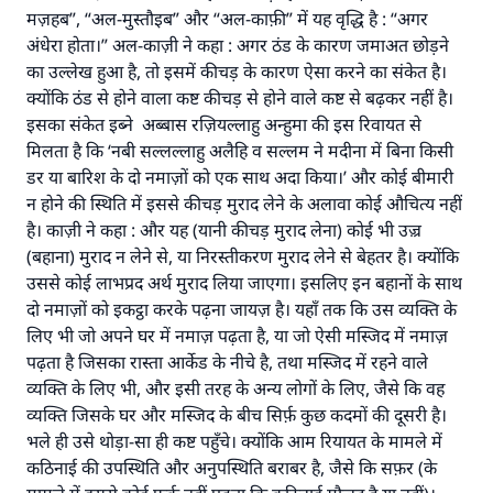
मज़हब”, “अल-मुस्तौइब” और “अल-काफ़ी” में यह वृद्धि है : “अगर
अंधेरा होता।” अल-काज़ी ने कहा : अगर ठंड के कारण जमाअत छोड़ने
का उल्लेख हुआ है, तो इसमें कीचड़ के कारण ऐसा करने का संकेत है।
क्योंकि ठंड से होने वाला कष्ट कीचड़ से होने वाले कष्ट से बढ़कर नहीं है।
इसका संकेत इब्ने अब्बास रज़ियल्लाहु अन्हुमा की इस रिवायत से
मिलता है कि ‘नबी सल्लल्लाहु अलैहि व सल्लम ने मदीना में बिना किसी
डर या बारिश के दो नमाज़ों को एक साथ अदा किया।’ और कोई बीमारी
न होने की स्थिति में इससे कीचड़ मुराद लेने के अलावा कोई औचित्य नहीं
है। काज़ी ने कहा : और यह (यानी कीचड़ मुराद लेना) कोई भी उज़्र
(बहाना) मुराद न लेने से, या निरस्तीकरण मुराद लेने से बेहतर है। क्योंकि
उससे कोई लाभप्रद अर्थ मुराद लिया जाएगा। इसलिए इन बहानों के साथ
दो नमाज़ों को इकट्ठा करके पढ़ना जायज़ है। यहाँ तक कि उस व्यक्ति के
लिए भी जो अपने घर में नमाज़ पढ़ता है, या जो ऐसी मस्जिद में नमाज़
पढ़ता है जिसका रास्ता आर्केड के नीचे है, तथा मस्जिद में रहने वाले
व्यक्ति के लिए भी, और इसी तरह के अन्य लोगों के लिए, जैसे कि वह
व्यक्ति जिसके घर और मस्जिद के बीच सिर्फ़ कुछ कदमों की दूसरी है।
भले ही उसे थोड़ा-सा ही कष्ट पहुँचे। क्योंकि आम रियायत के मामले में
कठिनाई की उपस्थिति और अनुपस्थिति बराबर है, जैसे कि सफ़र (के