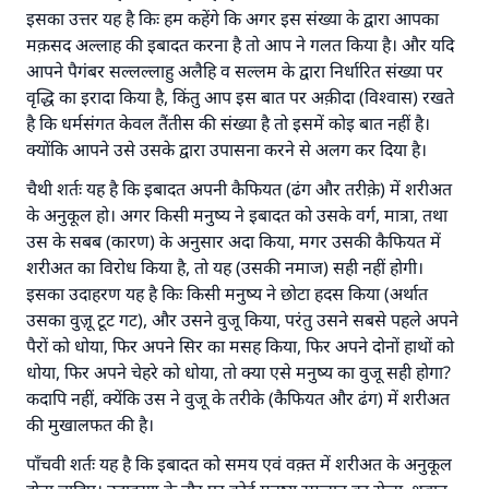
'जो व्यक्ति भलाई का मार्ग दर्शाए, उसके लिए उस भलाई के
इसका उत्तर यह है किः हम कहेंगे कि अगर इस संख्या के द्वारा आपका
करने वाले के समान प्रतिफल है।''
मक़सद अल्लाह की इबादत करना है तो आप ने गलत किया है। और यदि
आपने पैगंबर सल्लल्लाहु अलैहि व सल्लम के द्वारा निर्धारित संख्या पर
(मुस्लिम : 1893).
वृद्धि का इरादा किया है, किंतु आप इस बात पर अक़ीदा (विश्वास) रखते
है कि धर्मसंगत केवल तैंतीस की संख्या है तो इसमें कोइ बात नहीं है।
क्योंकि आपने उसे उसके द्वारा उपासना करने से अलग कर दिया है।
योगदान करें
चैथी शर्तः यह है कि इबादत अपनी कैफियत (ढंग और तरीक़े) में शरीअत
के अनुकूल हो। अगर किसी मनुष्य ने इबादत को उसके वर्ग, मात्रा, तथा
उस के सबब (कारण) के अनुसार अदा किया, मगर उसकी कैफियत में
शरीअत का विरोध किया है, तो यह (उसकी नमाज) सही नहीं होगी।
इसका उदाहरण यह है किः किसी मनुष्य ने छोटा हदस किया (अर्थात
उसका वुज़ू टूट गट), और उसने वुजू किया, परंतु उसने सबसे पहले अपने
पैरों को धोया, फिर अपने सिर का मसह किया, फिर अपने दोनों हाथों को
धोया, फिर अपने चेहरे को धोया, तो क्या एसे मनुष्य का वुजू सही होगा?
कदापि नहीं, क्येंकि उस ने वुजू के तरीके (कैफियत और ढंग) में शरीअत
की मुखालफत की है।
पाँचवी शर्तः यह है कि इबादत को समय एवं वक़्त में शरीअत के अनुकूल