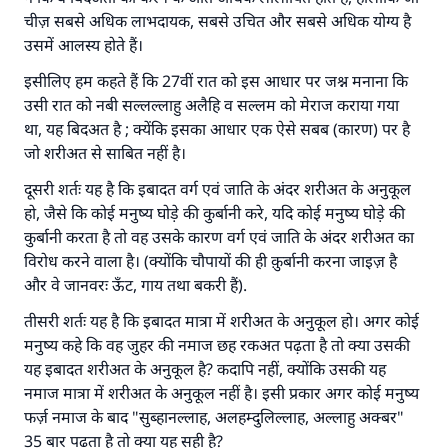
चीज़ सबसे अधिक लाभदायक, सबसे उचित और सबसे अधिक योग्य है
उसमें आलस्य होते हैं।
इसीलिए हम कहते हैं कि 27वीं रात को इस आधार पर जश्न मनाना कि
उसी रात को नबी सल्लल्लाहु अलैहि व सल्लम को मेराज कराया गया
था, यह बिदअत है ; क्येंकि इसका आधार एक ऐसे सबब (कारण) पर है
जो शरीअत से साबित नहीं है।
दूसरी शर्तः यह है कि इबादत वर्ग एवं जाति के अंदर शरीअत के अनुकूल
हो, जैसे कि कोई मनुष्य घोड़े की कुर्बानी करे, यदि कोई मनुष्य घोड़े की
कुर्बानी करता है तो वह उसके कारण वर्ग एवं जाति के अंदर शरीअत का
विरोध करने वाला है। (क्योंकि चौपायों की ही क़ुर्बानी करना जाइज़ है
और वे जानवरः ऊँट, गाय तथा बकरी हैं).
तीसरी शर्तः यह है कि इबादत मात्रा में शरीअत के अनुकूल हो। अगर कोई
मनुष्य कहे कि वह जुहर की नमाज छह रकअत पढ़ता है तो क्या उसकी
उत्तर संख्या 110845 ने एक शादी बचाई।.
यह इबादत शरीअत के अनुकूल है? कदापि नहीं, क्योंकि उसकी यह
नमाज मात्रा में शरीअत के अनुकूल नहीं है। इसी प्रकार अगर कोई मनुष्य
उम्मत के प्रश्नों का उत्तर देने में हमारी सहायता करें
फर्ज़ नमाज के बाद "सुब्हानल्लाह, अलहम्दुलिल्लाह, अल्लाहु अक्बर"
अल्लाह के रसूल सल्लल्लाहु अलैहि व सल्लम ने फरमाया :
35 बार पढता है तो क्या यह सही है?