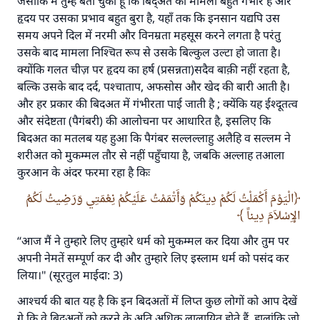
जैसाकि मैं तुम्हें बता चुका हूँ कि बिद्अत का मामला बहुत गंभीर है और
हृदय पर उसका प्रभाव बहुत बुरा है, यहाँ तक कि इनसान यद्यपि उस
समय अपने दिल में नरमी और विनम्रता महसूस करने लगता है परंतु
उसके बाद मामला निश्चित रूप से उसके बिल्कुल उल्टा हो जाता है।
क्योंकि गलत चीज़ पर हृदय का हर्ष (प्रसन्नता)सदैव बाक़ी नहीं रहता है,
बल्कि उसके बाद दर्द, पश्चाताप, अफसोस और खेद की बारी आती है।
और हर प्रकार की बिदअत में गंभीरता पाई जाती है ; क्येंकि यह ईश्दूतत्व
और संदेष्टता (पैगंबरी) की आलोचना पर आधारित है, इसलिए कि
बिदअत का मतलब यह हुआ कि पैगंबर सल्लल्लाहु अलैहि व सल्लम ने
शरीअत को मुकम्मल तौर से नहीं पहुँचाया है, जबकि अल्लाह तआला
कुरआन के अंदर फरमा रहा है किः
الْيَوْمَ أَكْمَلْتُ لَكُمْ دِينَكُمْ وَأَتْمَمْتُ عَلَيْكُمْ نِعْمَتِي وَرَضِيتُ لَكُمُ
الإِسْلاَمَ دِيناً
‘‘आज मैं ने तुम्हारे लिए तुम्हारे धर्म को मुकम्मल कर दिया और तुम पर
अपनी नेमतें सम्पूर्ण कर दी और तुम्हारे लिए इस्लाम धर्म को पसंद कर
लिया।" (सूरतुल माईदा: 3)
आश्चर्य की बात यह है कि इन बिदअतों में लिप्त कुछ लोगों को आप देखें
गे कि वे बिदअतों को करने के अति अधिक लालायित होते हैं, हालांकि जो