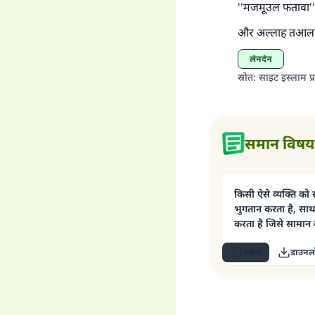
''मजमूउल फतावा''
और अल्लाह तआला ह
लेनदेन
स्रोत
:
साइट इस्लाम प्र
समान विषय
किसी ऐसे व्यक्ति को स
भुगतान करता है, सा
करता है जिसे सामान क
सहेजें
डाउनलो