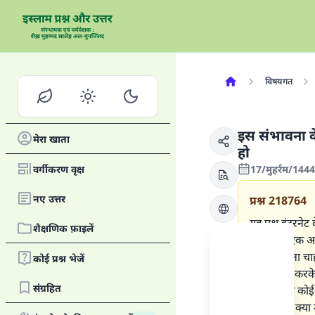
विषयगत
इस संभावना क
मेरा खाता
हो
वर्गीकरण वृक्ष
17/मुहर्रम/144
नए उत्तर
प्रश्न
218764
यह प्रश्न इंटरन
शैक्षणिक फ़ाइलें
है, जो कि एक अ
पुस्तक बेचना चा
कोई प्रश्न भेजें
का उपयोग करके 
संग्रहित
तो क्या जब कोई
करता है तो क्या