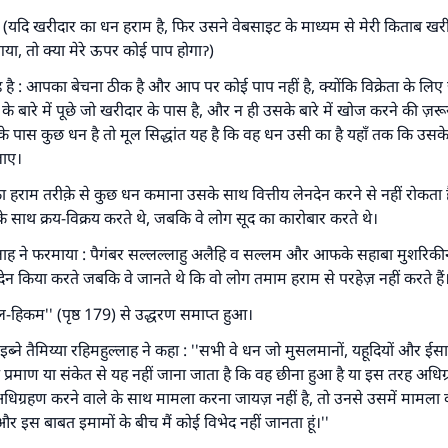
ः (यदि खरीदार का धन हराम है, फिर उसने वेबसाइट के माध्यम से मेरी किताब ख
उत्तर संख्या 110845 ने एक शादी बचाई।.
आ गया, तो क्या मेरे ऊपर कोई पाप होगाॽ)
ै : आपका बेचना ठीक है और आप पर कोई पाप नहीं है, क्योंकि विक्रेता के लिए ज़
उम्मत के प्रश्नों का उत्तर देने में हमारी सहायता करें
के बारे में पूछे जो खरीदार के पास है, और न ही उसके बारे में खोज करने की ज़रूर
अल्लाह के रसूल सल्लल्लाहु अलैहि व सल्लम ने फरमाया :
िसके पास कुछ धन है तो मूल सिद्धांत यह है कि वह धन उसी का है यहाँ तक कि उस
 व्यक्ति भलाई का मार्ग दर्शाए, उसके लिए उस भलाई के करने वाले के समान प्र
जाए।
है।''
 हराम तरीक़े से कुछ धन कमाना उसके साथ वित्तीय लेनदेन करने से नहीं रोकता है,
(मुस्लिम : 1893).
े साथ क्रय-विक्रय करते थे, जबकि वे लोग सूद का कारोबार करते थे।
्लाह ने फरमाया : पैगंबर सल्लल्लाहु अलैहि व सल्लम और आफके सहाबा मुशरिकी
न किया करते जबकि वे जानते थे कि वो लोग तमाम हराम से परहेज़ नहीं करते हैं।
योगदान करें
हिकम'' (पृष्ठ 179) से उद्धरण समाप्त हुआ।
्ने तैमिय्या रहिमहुल्लाह ने कहा : ''सभी वे धन जो मुसलमानों, यहूदियों और ईसाइयों
ी प्रमाण या संकेत से यह नहीं जाना जाता है कि वह छीना हुआ है या इस तरह अधिग्
अधिग्रहण करने वाले के साथ मामला करना जायज़ नहीं है, तो उनसे उसमें मामला
 और इस बाबत इमामों के बीच मैं कोई विभेद नहीं जानता हूं।''