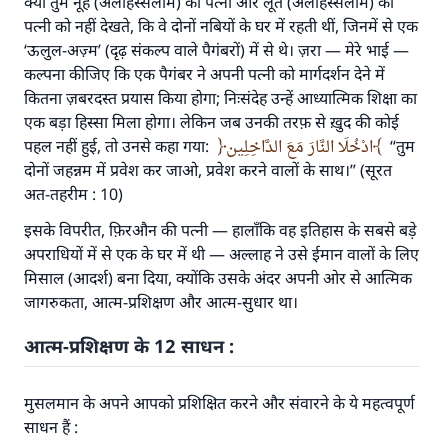
क्या तुम नूह (अलैहिस्सलाम) की पत्नी और लूत (अलैहिस्सलाम) की
पत्नी को नहीं देखते, कि वे दोनों नबियों के घर में रहती थीं, जिनमें से एक
‘ऊलुल-अज़्म’ (दृढ़ संकल्प वाले पैगंबरों) में से थे। ज़रा — मेरे भाई —
कल्पना कीजिए कि एक पैगंबर ने अपनी पत्नी को मार्गदर्शन देने में
कितना ज़बरदस्त प्रयास किया होगा; निःसंदेह उन्हें आध्यात्मिक शिक्षा का
एक बड़ा हिस्सा मिला होगा। लेकिन जब उनकी तरफ़ से ख़ुद की कोई
पहल नहीं हुई, तो उनसे कहा गया:
ادْخُلَا النَّارَ مَعَ الدَّاخِلِين
“तुम
दोनों जहन्नम में प्रवेश कर जाओ, प्रवेश करने वालों के साथ।” (सूरत
अत-तहरीम : 10)
उत्तर संख्या 110845 ने एक शादी बचाई।.
इसके विपरीत, फ़िरऔन की पत्नी — हालाँकि वह इतिहास के सबसे बड़े
उम्मत के प्रश्नों का उत्तर देने में हमारी सहायता करें
अपराधियों में से एक के घर में थी — अल्लाह ने उसे ईमान वालों के लिए
मिसाल (आदर्श) बना दिया, क्योंकि उसके अंदर अपनी ओर से आत्मिक
अल्लाह के रसूल सल्लल्लाहु अलैहि व सल्लम ने फरमाया :
जागरुकता, आत्म-प्रशिक्षण और आत्म-सुधार था।
'जो व्यक्ति भलाई का मार्ग दर्शाए, उसके लिए उस भलाई के
करने वाले के समान प्रतिफल है।''
आत्म-प्रशिक्षण के 12 साधन :
(मुस्लिम : 1893).
मुसलमान के अपने आपको प्रशिक्षित करने और संवारने के ये महत्वपूर्ण
साधन हैं :
योगदान करें