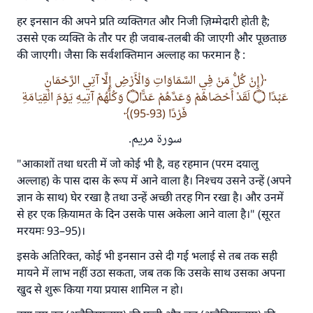
हर इनसान की अपने प्रति व्यक्तिगत और निजी ज़िम्मेदारी होती है;
उससे एक व्यक्ति के तौर पर ही जवाब-तलबी की जाएगी और पूछताछ
की जाएगी। जैसा कि सर्वशक्तिमान अल्लाह का फरमान है :
إِنْ كُلُّ مَنْ فِي السَّمَاوَاتِ وَالْأَرْضِ إِلَّا آتِي الرَّحْمَانِ
عَبْدًا ۝ لَقَدْ أَحْصَاهُمْ وَعَدَّهُمْ عَدًّا۝ وَكُلُّهُمْ آتِيهِ يَوْمَ الْقِيَامَةِ
فَرْدًا (93-95)
سورة مريم.
"आकाशों तथा धरती में जो कोई भी है, वह रहमान (परम दयालु
अल्लाह) के पास दास के रूप में आने वाला है। निश्चय उसने उन्हें (अपने
ज्ञान के साथ) घेर रखा है तथा उन्हें अच्छी तरह गिन रखा है। और उनमें
से हर एक क़ियामत के दिन उसके पास अकेला आने वाला है।" (सूरत
मरयमः 93–95)।
इसके अतिरिक्त, कोई भी इनसान उसे दी गई भलाई से तब तक सही
मायने में लाभ नहीं उठा सकता, जब तक कि उसके साथ उसका अपना
खुद से शुरू किया गया प्रयास शामिल न हो।