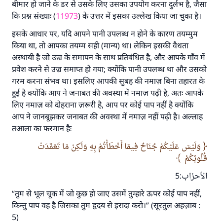
बीमार हो जाने के डर से उसके लिए उसका उपयोग करना दुर्लभ है, जैसा
कि प्रश्न संख्याः (
11973
) के उत्तर में इसका उल्लेख किया जा चुका है।
इसके आधार पर, यदि आपने पानी उपलब्ध न होने के कारण तयम्मुम
किया था, तो आपका तयम्म सही (मान्य) था। लेकिन इसकी वैधता
अस्थायी है जो उज़्र के समापन के साथ प्रतिबंधित है, और आपके गाँव में
प्रवेश करने से उज़्र समाप्त हो गया; क्योंकि पानी उपलब्ध था और उसको
गरम करना संभव था। इसलिए आपकी सुबह की नमाज़ बिना तहारत के
हुई है क्योंकि आप ने जनाबत की अवस्था में नमाज़ पढ़ी है, अतः आपके
लिए नमाज़ को दोहराना ज़रूरी है, आप पर कोई पाप नहीं है क्योंकि
आप ने जानबूझकर जनाबत की अवस्था में नमाज़ नहीं पढ़ी है। अल्लाह
तआला का फरमान हैः
وَلَيْسَ عَلَيْكُمْ جُنَاحٌ فِيمَا أَخْطَأْتُمْ بِهِ وَلَكِنْ مَا تَعَمَّدَتْ
قُلُوبُكُمْ
الأحزاب:5
“तुम से भूल चूक में जो कुछ हो जाए उसमें तुम्हारे ऊपर कोई पाप नहीं,
किन्तु पाप वह है जिसका तुम हृदय से इरादा करो।” (सूरतुल अहज़ाब :
5)