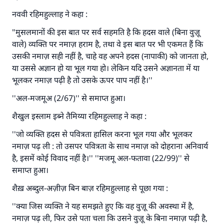
नववी रहिमहुल्लाह ने कहा :
"मुसलमानों की इस बात पर सर्व सहमति है कि हदस वाले (बिना वुज़ू
वाले) व्यक्ति पर नमाज़ हराम है, तथा वे इस बात पर भी एकमत हैं कि
उसकी नमाज़ सही नहीं है, चाहे वह अपने हदस (नापाकी) को जानता हो,
या उससे अज्ञान हो या भूल गया हो। लेकिन यदि उसने अज्ञानता में या
भूलकर नमाज़ पढ़ी है तो उसके ऊपर पाप नहीं है।''
उत्तर संख्या 110845 ने एक शादी बचाई।.
''अल-मजमूअ (2/67)'' से समाप्त हुआ।
उम्मत के प्रश्नों का उत्तर देने में हमारी सहायता करें
शैखुल इस्लाम इब्ने तैमिय्या रहिमहुल्लाह ने कहा :
अल्लाह के रसूल सल्लल्लाहु अलैहि व सल्लम ने फरमाया :
''जो व्यक्ति हदस से पवित्रता हासिल करना भूल गया और भूलकर
'जो व्यक्ति भलाई का मार्ग दर्शाए, उसके लिए उस भलाई के
नमाज़ पढ़ ली : तो उसपर पवित्रता के साथ नमाज़ को दोहराना अनिवार्य
करने वाले के समान प्रतिफल है।''
है, इसमें कोई विवाद नहीं है।'' ''मजमू अल-फतावा (22/99)'' से
समाप्त हुआ।
(मुस्लिम : 1893).
शैख़ अब्दुल-अज़ीज़ बिन बाज़ रहिमहुल्लाह से पूछा गया :
''क्या जिस व्यक्ति ने यह समझते हुए कि वह वुज़ू की अवस्था में है,
योगदान करें
नमाज़ पढ़ ली, फिर उसे पता चला कि उसने वुज़ू के बिना नमाज़ पढ़ी है,