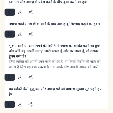
के अर्थ को विकृत कर दे। फिर यह नियम, अर्थात् नमाज़ की अमान्यता,
इक़ामत और नमाज़ में प्रवेश करने के बीच दुआ करने का हुक्म
केवल उस व्यक्ति पर लागू होता है जो सूरतुल-फ़ातिहा को सही ढंग से पढ़ने
उम्मत के प्रश्नों का उत्तर देने में हमारी सहायता करें
में सक्षम है या वह इसे सीखने में सक्षम है, लेकिन उसने ऐसा नहीं किया। जहाँ
तक उस व्यक्ति की बात है जो ऐसा करने में असमर्थ है, वह इसे अपनी
अल्लाह के रसूल सल्लल्लाहु अलैहि व सल्लम ने फरमाया :
शक्ति के अनुसार पढ़ेगा और इससे उसे कोई नुकसान नहीं होगा। क्योंकि
'जो व्यक्ति भलाई का मार्ग दर्शाए, उसके लिए उस भलाई के
नमाज़ पढ़ते समय छींक आने के बाद अल-हम्दु लिल्लाह कहने का हुक्म
अल्लाह किसी आत्मा पर उसकी क्षमता से अधिक बोझ नहीं डालता।
करने वाले के समान प्रतिफल है।''
(मुस्लिम : 1893).
भूकंप आने या आग लगने की स्थिति में नमाज़ को बाधित करने का हुक्म
और यदि वह अपनी नमाज़ जारी रखता है और मर जाता है, तो उसका
योगदान करें
हुक्म क्या हैॽ
जिस व्यक्ति को अपनी जान जाने का डर है, या किसी निर्दोष की जान का
खतरा है जिसे वह बचा सकता है : तो उसके लिए अपनी नमाज़ को जारी
रखना जायज़ नहीं है, और वह ऐसा करने की वजह से गुनाहगार होगा। फिर
यदि वह मर जाता है या घायल हो जाता है, तो वह अपने आपको विनाश में
डालने वाला माना जाएगा।
वह व्यक्ति कैसे वुज़ू करे और नमाज़ पढ़े जो वायरस सुरक्षा सूट पहने हुए
हैॽ