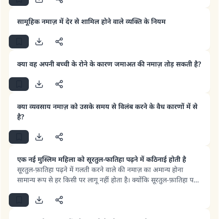
सामूहिक नमाज़ में देर से शामिल होने वाले व्यक्ति के नियम
क्या वह अपनी बच्ची के रोने के कारण जमाअत की नमाज़ तोड़ सकती है?
क्या व्यवसाय नमाज़ को उसके समय से विलंब करने के वैध कारणों में से
है?
एक नई मुस्लिम महिला को सूरतुल-फातिहा पढ़ने में कठिनाई होती है
सूरतुल-फ़ातिहा पढ़ने में गलती करने वाले की नमाज़ का अमान्य होना
सामान्य रूप से हर किसी पर लागू नहीं होता है। क्योंकि सूरतुल-फ़ातिहा पढ़ने
में होने वाली हर गलती नमाज़ को अमान्य नहीं करती है, बल्कि नमाज़ तभी
अमान्य होती है जब वह सूरतुल-फ़ातिहा में से कुछ छोड़ दे या ए’राब (मात्राओं,
यानी स्वर चिह्न : ज़बर, ज़ेर और पेश आदि) में ऐसा बदलाव कर दे जो शब्द
उत्तर संख्या 110845 ने एक शादी बचाई।.