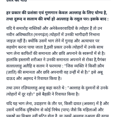
उत्तर का पाठ
हर प्रकार की प्रशंसा एवं गुणगान केवल अल्लाह के लिए योग्य है,
तथा दुरूद व सलाम की वर्षा हो अल्लाह के रसूल पर। इसके बाद :
यदि ये समारोह नास्तिकों और अनेकेश्वरवादियों के त्योहार हैं तो उन
नवीन अविष्कारित (मनगढ़ंत) त्योहारों में उनकी भागीदारी निभाना
जाइज़ नहीं है। क्योंकि उसमें भाग लेने में गुनाह और अत्याचार पर
सहयोग करना पाया जाता है,इसी प्रकार उनके त्योहारों में उनके साथ
भाग लेना काफिरों की समानता और छवि अपनाने के स्वरूपों में से है।
हालांकि इस्लामी शरीअत ने उनकी समानता अपनाने से रोका है,पैगंबर
सल्लल्लाहु अलैहि व सलम ने फरमाया : "जिस व्यक्ति ने किसी क़ौम
(ज़ाति) की समानता और छवि अपनायी वह उन्हीं में से है।" इसे अबू
दाऊद और अहमद ने रिवायत किया है।
उत्तर संख्या 110845 ने एक शादी बचाई।.
तथा उमर रज़ियल्लाहु अन्हु कहा करते थे : "अल्लाह के दुश्मनों से उनके
त्योहारों में दूर रहो।" इसे बैहक़ी ने रिवायत किया है।
उम्मत के प्रश्नों का उत्तर देने में हमारी सहायता करें
यदि यह भाग लेना, उदाहरण के तौर पर, किसी दावत (अवसर) में है और
अल्लाह के रसूल सल्लल्लाहु अलैहि व सल्लम ने फरमाया :
उसमें धार्मिक दृष्टिकोण से कोई निषेध (पाप) जैसे कि महिलाओं और
'जो व्यक्ति भलाई का मार्ग दर्शाए, उसके लिए उस भलाई के
पुरूषों का मिश्रण नहीं घटित होता है, या उसमें अल्लाह तआला की हराम