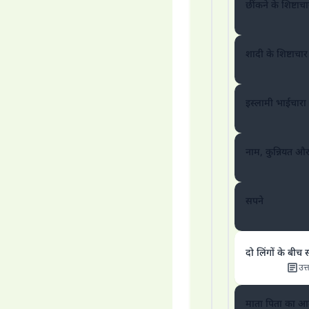
छींकने के शिष्टाचा
'जो
शादी के शिष्टाचार
इस्लामी भाईचारा
नाम, कुन्नियत औ
सपने
दो लिंगों के बीच 
उत्
माता पिता का आ