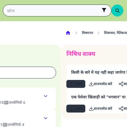
विषयगत
शिष्टाचार, नैतिकत
निषिध वाक्य
किसी के बारे में यह नहीं कहा जायेगा
सहेजें
डाउनलोड करें
सा
एक पेशेवर खिलाड़ी को "भगवान" या "ईश
18
उपश्रेणियाँ
:
6
सहेजें
डाउनलोड करें
सा
:
5
उपश्रेणियाँ
:
4