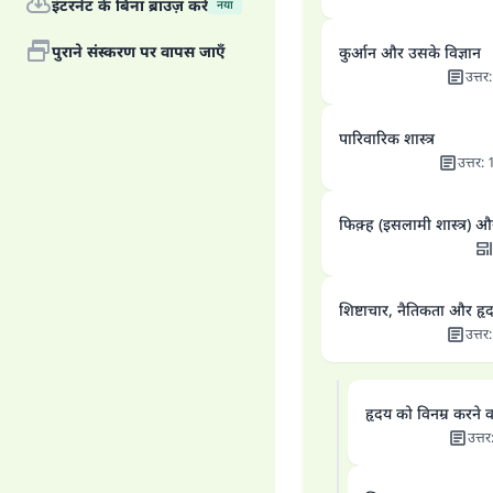
इंटरनेट के बिना ब्राउज़ करें
नया
पुराने संस्करण पर वापस जाएँ
कुर्आन और उसके विज्ञान
उत्तर
पारिवारिक शास्त्र
उत्तर
:
फिक़्ह (इसलामी शास्त्र) औ
शिष्टाचार, नैतिकता और हृद
उत्तर
हृदय को विनम्र करने व
उत्तर