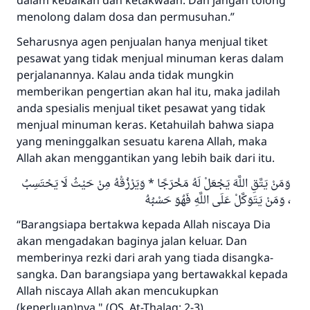
dalam kebaikan dan ketakwaan. Dan jangan tolong
menolong dalam dosa dan permusuhan.”
Seharusnya agen penjualan hanya menjual tiket
pesawat yang tidak menjual minuman keras dalam
perjalanannya. Kalau anda tidak mungkin
memberikan pengertian akan hal itu, maka jadilah
anda spesialis menjual tiket pesawat yang tidak
menjual minuman keras. Ketahuilah bahwa siapa
yang meninggalkan sesuatu karena Allah, maka
Allah akan menggantikan yang lebih baik dari itu.
وَمَنْ يَتَّقِ اللَّهَ يَجْعَلْ لَهُ مَخْرَجًا * وَيَرْزُقْهُ مِنْ حَيْثُ لَا يَحْتَسِبُ
، وَمَنْ يَتَوَكَّلْ عَلَى اللَّهِ فَهُوَ حَسْبُهُ
“Barangsiapa bertakwa kepada Allah niscaya Dia
akan mengadakan baginya jalan keluar. Dan
memberinya rezki dari arah yang tiada disangka-
sangka. Dan barangsiapa yang bertawakkal kepada
Allah niscaya Allah akan mencukupkan
(keperluan)nya." (QS. At-Thalaq: 2-3)