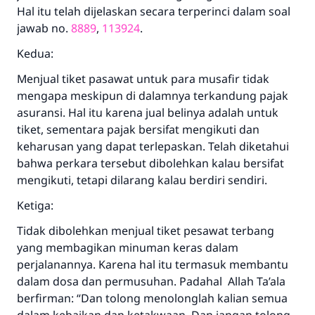
Hal itu telah dijelaskan secara terperinci dalam soal
jawab no.
8889
,
113924
.
Jawaban no. 110845
Kedua:
menyelamatkan pernikahan.
Menjual tiket pasawat untuk para musafir tidak
Bantu kami dalam memberikan jawaban untuk umat
mengapa meskipun di dalamnya terkandung pajak
asuransi. Hal itu karena jual belinya adalah untuk
Rasulullah ﷺ bersabda
tiket, sementara pajak bersifat mengikuti dan
"Siapa yang menunjukkan suatu kebaikan,
keharusan yang dapat terlepaskan. Telah diketahui
meka dia akan mendapatkan pahala yang
bahwa perkara tersebut dibolehkan kalau bersifat
sama dengan orang yang melakukannya"
mengikuti, tetapi dilarang kalau berdiri sendiri.
MUSLIM, 1893
Ketiga:
Tidak dibolehkan menjual tiket pesawat terbang
Saham
yang membagikan minuman keras dalam
perjalanannya. Karena hal itu termasuk membantu
dalam dosa dan permusuhan. Padahal Allah Ta’ala
berfirman: “Dan tolong menolonglah kalian semua