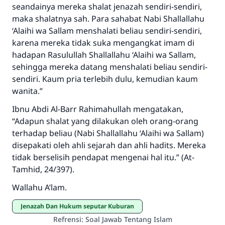
seandainya mereka shalat jenazah sendiri-sendiri,
MUSLIM, 1893
maka shalatnya sah. Para sahabat Nabi
Shallallahu
‘Alaihi wa Sallam
menshalati beliau sendiri-sendiri,
karena mereka tidak suka mengangkat imam di
Saham
hadapan Rasulullah
Shallallahu ‘Alaihi wa Sallam,
sehingga mereka datang menshalati beliau sendiri-
sendiri. Kaum pria terlebih dulu, kemudian kaum
wanita.”
Ibnu Abdi Al-Barr
Rahimahullah
mengatakan,
“Adapun shalat yang dilakukan oleh orang-orang
terhadap beliau (Nabi
Shallallahu ‘Alaihi wa Sallam
)
disepakati oleh ahli sejarah dan ahli hadits. Mereka
tidak berselisih pendapat mengenai hal itu.” (At-
Tamhid, 24/397).
Wallahu A’lam.
Jenazah Dan Hukum seputar Kuburan
Refrensi
:
Soal Jawab Tentang Islam