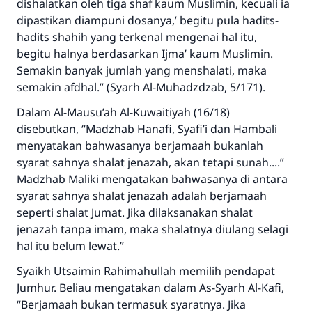
dishalatkan oleh tiga shaf kaum Muslimin, kecuali ia
dipastikan diampuni dosanya
,’ begitu pula hadits-
hadits shahih yang terkenal mengenai hal itu,
begitu halnya berdasarkan Ijma’ kaum Muslimin.
Semakin banyak jumlah yang menshalati, maka
semakin afdhal.” (Syarh Al-Muhadzdzab, 5/171).
Dalam Al-Mausu’ah Al-Kuwaitiyah (16/18)
disebutkan, “Madzhab Hanafi, Syafi’i dan Hambali
menyatakan bahwasanya berjamaah bukanlah
syarat sahnya shalat jenazah, akan tetapi sunah....”
Jawaban no. 110845
Madzhab Maliki mengatakan bahwasanya di antara
menyelamatkan pernikahan.
syarat sahnya shalat jenazah adalah berjamaah
seperti shalat Jumat. Jika dilaksanakan shalat
Bantu kami dalam memberikan jawaban untuk umat
jenazah tanpa imam, maka shalatnya diulang selagi
hal itu belum lewat.”
Rasulullah ﷺ bersabda
"Siapa yang menunjukkan suatu kebaikan,
Syaikh Utsaimin
Rahimahullah
memilih pendapat
meka dia akan mendapatkan pahala yang
Jumhur. Beliau mengatakan dalam As-Syarh Al-Kafi,
sama dengan orang yang melakukannya"
“Berjamaah bukan termasuk syaratnya. Jika