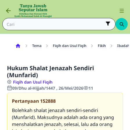
Tema
Fiqih dan Usul Fiqih
Fikih
Ibadah
Hukum Shalat Jenazah Sendiri
(Munfarid)
Fiqih dan Usul Fiqih
09/Dhu al-Hijjah/1447 , 26/Mei/2026
11
Pertanyaan
152888
Bolehkah shalat jenazah sendiri-sendiri
(Munfarid). Maksudnya adalah ada orang yang
menshalatkan jenazah, selesai, lalu ada orang