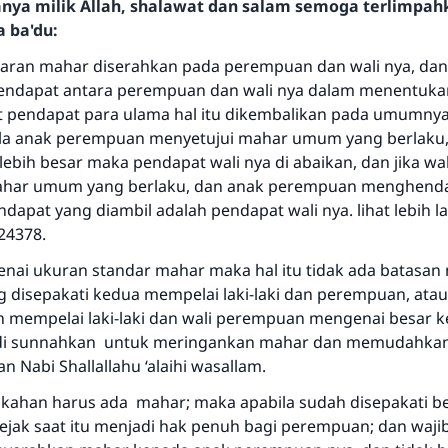
hanya milik Allah, shalawat dan salam semoga terlimpa
a ba'du:
aran mahar diserahkan pada perempuan dan wali nya, dan j
pendapat antara perempuan dan wali nya dalam menentuka
 pendapat para ulama hal itu dikembalikan pada umumny
ila anak perempuan menyetujui mahar umum yang berlaku,
bih besar maka pendapat wali nya di abaikan, dan jika wal
ahar umum yang berlaku, dan anak perempuan menghendak
ndapat yang diambil adalah pendapat wali nya. lihat lebih l
Jawaban no. 110845 menyelamatkan
24378.
pernikahan.
ai ukuran standar mahar maka hal itu tidak ada batasan 
ng disepakati kedua mempelai laki-laki dan perempuan, ata
Bantu kami dalam memberikan jawaban untuk umat
eh mempelai laki-laki dan wali perempuan mengenai besar k
 di sunnahkan untuk meringankan mahar dan memudahkan n
Rasulullah ﷺ bersabda
"Siapa yang menunjukkan suatu kebaikan, meka dia akan
n Nabi Shallallahu ‘alaihi wasallam.
mendapatkan pahala yang sama dengan orang yang
ikahan harus ada mahar; maka apabila sudah disepakati b
melakukannya"
ejak saat itu menjadi hak penuh bagi perempuan; dan wajib
MUSLIM, 1893