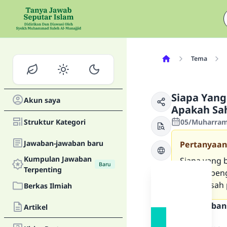
Tema
Siapa Yan
Akun saya
Apakah Sa
Struktur Kategori
05/Muharram/
Jawaban-jawaban baru
Pertanyaan
Kumpulan Jawaban
Siapa yang 
Baru
Terpenting
kepada peng
apakah sah 
Berkas Ilmiah
Teks Jawaban
Artikel