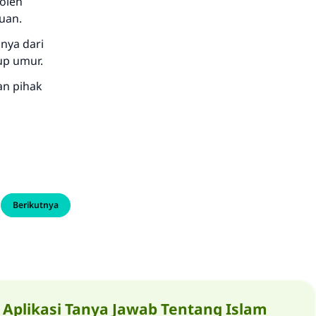
oleh
uan.
nya dari
up umur.
an pihak
Berikutnya
Aplikasi Tanya Jawab Tentang Islam