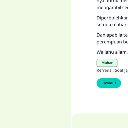
nya untuk men
mengambil sed
Diperbolehka
semua mahar n
Dan apabila t
perempuan be
Wallahu a’lam.
Mahar
Refrensi
:
Soal J
Previous