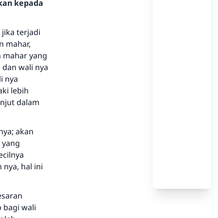
hkan kepada
ika terjadi
n mahar,
a mahar yang
 dan wali nya
i nya
i lebih
anjut dalam
nya; akan
u yang
ecilnya
ya, hal ini
esaran
 bagi wali