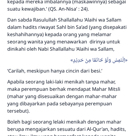
kepada mereka imbalannya (maskawinnya) sebagai
suatu kewajiban.’
(QS. An-Nisa’ : 24).
Dan sabda Rasulullah
Shallallahu ‘Alaihi wa Sallam
dalam hadits riwayat Sahl bin Sa’ad (yang disepakati
keshahihannya) kepada orang yang melamar
seorang wanita yang menawarkan dirinya untuk
dinikahi oleh Nabi
Shallallahu ‘Alaihi wa Sallam
,
اِلْتَمِسْ وَلَوْ خَاتَمًا مِنْ حَدِيْدٍ
‘Carilah, meskipun hanya cincin dari besi.’
Apabila seorang laki-laki menikah tanpa mahar,
maka perempuan berhak mendapat
Mahar Mitsli
(mahar yang disesuaikan dengan mahar-mahar
Jawaban no. 110845
yang dibayarkan pada sebayanya perempuan
tersebut).
menyelamatkan pernikahan.
Boleh bagi seorang lelaki menikah dengan mahar
Bantu kami dalam memberikan jawaban untuk umat
berupa mengajarkan sesuatu dari Al-Qur’an, hadits,