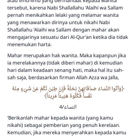
atau ilmu-ilmu yang bermanfaat kepada wanita
Rasulullah ﷺ bersabda
tersebut, karena Nabi
Shallallahu ‘Alaihi wa Sallam
"Siapa yang menunjukkan suatu kebaikan,
pernah menikahkan lelaki yang melamar wanita
meka dia akan mendapatkan pahala yang
yang menawarkan dirinya untuk nikahi Nabi
sama dengan orang yang melakukannya"
Shallallahu ‘Alaihi wa Sallam
dengan mahar akan
MUSLIM, 1893
mengajarinya sesuatu dari Al-Qur’an ketika dia tidak
menemukan harta.
Mahar merupakan hak wanita. Maka kapanpun jika
Saham
ia merelakannya (tidak diberi mahar) di kemudian
hari dalam keadaan senang hati, maka hal itu sah-
sah saja, berdasarkan firman Allah
Azza wa Jalla
,
وَآتُوا النِّسَاءَ صَدُقَاتِهِنَّ نِحْلَةً فَإِنْ طِبْنَ لَكُمْ عَنْ شَيْءٍ مِنْهُ
نَفْساً فَكُلُوهُ هَنِيئاً مَرِيئاً
النساء/4
‘Berikanlah mahar kepada wanita (yang kamu
nikahi) sebagai pemberian yang penuh kerelaan.
Kemudian, jika mereka menyerahkan kepada kamu