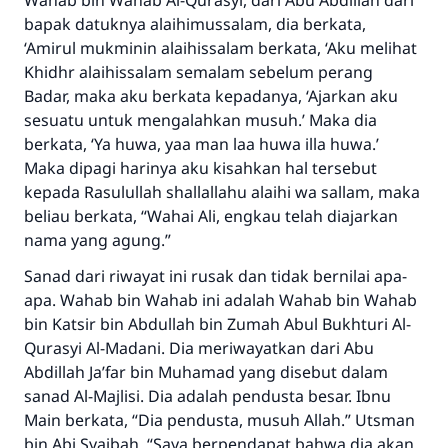
Wahab bin Wahab Al-Qurasyi, dari Abu Abdillah dari
bapak datuknya alaihimussalam, dia berkata,
‘Amirul mukminin alaihissalam berkata, ‘Aku melihat
Khidhr alaihissalam semalam sebelum perang
Badar, maka aku berkata kepadanya, ‘Ajarkan aku
sesuatu untuk mengalahkan musuh.’ Maka dia
Jawaban no. 110845
berkata, ‘Ya huwa, yaa man laa huwa illa huwa.’
menyelamatkan pernikahan.
Maka dipagi harinya aku kisahkan hal tersebut
kepada Rasulullah shallallahu alaihi wa sallam, maka
Bantu kami dalam memberikan jawaban untuk umat
beliau berkata, “Wahai Ali, engkau telah diajarkan
nama yang agung.”
Rasulullah ﷺ bersabda
"Siapa yang menunjukkan suatu kebaikan,
Sanad dari riwayat ini rusak dan tidak bernilai apa-
meka dia akan mendapatkan pahala yang
apa. Wahab bin Wahab ini adalah Wahab bin Wahab
sama dengan orang yang melakukannya"
bin Katsir bin Abdullah bin Zumah Abul Bukhturi Al-
Qurasyi Al-Madani. Dia meriwayatkan dari Abu
MUSLIM, 1893
Abdillah Ja’far bin Muhamad yang disebut dalam
sanad Al-Majlisi. Dia adalah pendusta besar. Ibnu
Main berkata, “Dia pendusta, musuh Allah.” Utsman
Saham
bin Abi Syaibah, “Saya berpendapat bahwa dia akan