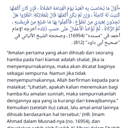
أَوَّلُ مَا يُحَاسَبُ بِهِ الْعَبْدُ يَوْمَ الْقِيَامَةِ الصَّلَاةُ ، فَإِنْ كَانَ أَكْمَلَهَا
كُتِبَتْ لَهُ كَامِلَةً ، وَإِنْ لَمْ يَكُنْ أَكْمَلَهَا قَالَ لِلْمَلَائِكَةِ: انْظُرُوا هَلْ
تَجِدُونَ لِعَبْدِي مِنْ تَطَوُّعٍ ، فَأَكْمِلُوا بِهَا مَا ضَيَّعَ مِنْ فَرِيضَتِهِ ،
ثُمَّ الزَّكَاةُ ، ثُمَّ تُؤْخَذُ الْأَعْمَالُ عَلَى حَسَبِ ذَلِكَ
أخرجه الإمام
أحمد في "مسنده" (16954) ، وصححه الشيخ الألباني في
"صحيح أبي داود" (812) .
“Amalan pertama yang akan dihisab dari seorang
hamba pada hari kiamat adalah shalat. Jika ia
menyempurnakannya, maka akan dicatat baginya
sebagai sempurna. Namun jika tidak
menyempurnakannya, Allah berfirman kepada para
malaikat: “Lihatlah, apakah kalian menemukan bagi
hamba-Ku amalan sunnah, maka sempurnakanlah
dengannya apa yang ia kurangi dari kewajibannya.”
Kemudian (setelah itu) zakat, lalu amal-amal lainnya
dihisab berdasarkan hal tersebut.’ (HR. Imam
Ahmad dalam
Musnad
-nya (no. 16954), dan