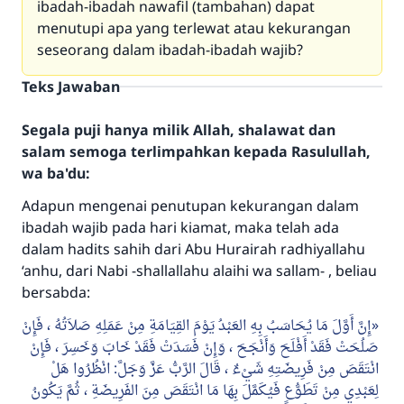
ibadah-ibadah nawafil (tambahan) dapat
menutupi apa yang terlewat atau kekurangan
seseorang dalam ibadah-ibadah wajib?
Teks Jawaban
Segala puji hanya milik Allah, shalawat dan
salam semoga terlimpahkan kepada Rasulullah,
wa ba'du:
Adapun mengenai penutupan kekurangan dalam
ibadah wajib pada hari kiamat, maka telah ada
dalam hadits sahih dari Abu Hurairah radhiyallahu
‘anhu, dari Nabi -shallallahu alaihi wa sallam- , beliau
bersabda:
إِنَّ أَوَّلَ مَا يُحَاسَبُ بِهِ العَبْدُ يَوْمَ القِيَامَةِ مِنْ عَمَلِهِ صَلاَتُهُ ، فَإِنْ
صَلُحَتْ فَقَدْ أَفْلَحَ وَأَنْجَحَ ، وَإِنْ فَسَدَتْ فَقَدْ خَابَ وَخَسِرَ ، فَإِنْ
انْتَقَصَ مِنْ فَرِيضَتِهِ شَيْءٌ ، قَالَ الرَّبُّ عَزَّ وَجَلَّ: انْظُرُوا هَلْ
لِعَبْدِي مِنْ تَطَوُّعٍ فَيُكَمَّلَ بِهَا مَا انْتَقَصَ مِنَ الفَرِيضَةِ ، ثُمَّ يَكُونُ