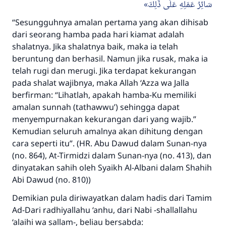
سَائِرُ عَمَلِهِ عَلَى ذَلِكَ
“Sesungguhnya amalan pertama yang akan dihisab
dari seorang hamba pada hari kiamat adalah
shalatnya. Jika shalatnya baik, maka ia telah
beruntung dan berhasil. Namun jika rusak, maka ia
telah rugi dan merugi. Jika terdapat kekurangan
pada shalat wajibnya, maka Allah ‘Azza wa Jalla
berfirman: “Lihatlah, apakah hamba-Ku memiliki
amalan sunnah (tathawwu’) sehingga dapat
menyempurnakan kekurangan dari yang wajib.”
Kemudian seluruh amalnya akan dihitung dengan
cara seperti itu”. (HR. Abu Dawud dalam
Sunan
-nya
(no. 864), At-Tirmidzi dalam
Sunan
-nya (no. 413), dan
dinyatakan sahih oleh Syaikh Al-Albani dalam
Shahih
Abi Dawud
(no. 810))
Demikian pula diriwayatkan dalam hadis dari Tamim
Ad-Dari radhiyallahu ‘anhu, dari Nabi -shallallahu
‘alaihi wa sallam-, beliau bersabda: