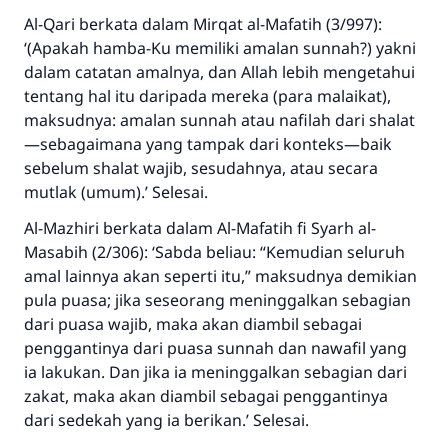
Jawaban no. 110845 menyelamatkan
Al-Qari berkata dalam
Mirqat al-Mafatih
(3/997):
‘(Apakah hamba-Ku memiliki amalan sunnah?) yakni
pernikahan.
dalam catatan amalnya, dan Allah lebih mengetahui
tentang hal itu daripada mereka (para malaikat),
Bantu kami dalam memberikan jawaban untuk umat
maksudnya: amalan sunnah atau nafilah dari shalat
Rasulullah ﷺ bersabda
—sebagaimana yang tampak dari konteks—baik
"Siapa yang menunjukkan suatu kebaikan,
sebelum shalat wajib, sesudahnya, atau secara
meka dia akan mendapatkan pahala yang sama
mutlak (umum).’ Selesai.
dengan orang yang melakukannya"
Al-Mazhiri berkata dalam
Al-Mafatih fi Syarh al-
MUSLIM, 1893
Masabih
(2/306): ‘Sabda beliau: “Kemudian seluruh
amal lainnya akan seperti itu,” maksudnya demikian
pula puasa; jika seseorang meninggalkan sebagian
Saham
dari puasa wajib, maka akan diambil sebagai
penggantinya dari puasa sunnah dan nawafil yang
ia lakukan. Dan jika ia meninggalkan sebagian dari
zakat, maka akan diambil sebagai penggantinya
dari sedekah yang ia berikan.’ Selesai.