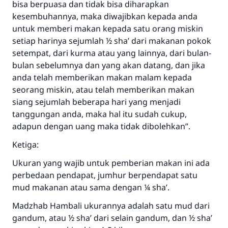
bisa berpuasa dan tidak bisa diharapkan
Bantu kami dalam memberikan jawaban untuk umat
kesembuhannya, maka diwajibkan kepada anda
untuk memberi makan kepada satu orang miskin
Rasulullah ﷺ bersabda
setiap harinya sejumlah ½ sha’ dari makanan pokok
"Siapa yang menunjukkan suatu kebaikan,
setempat, dari kurma atau yang lainnya, dari bulan-
meka dia akan mendapatkan pahala yang
bulan sebelumnya dan yang akan datang, dan jika
sama dengan orang yang melakukannya"
anda telah memberikan makan malam kepada
MUSLIM, 1893
seorang miskin, atau telah memberikan makan
siang sejumlah beberapa hari yang menjadi
tanggungan anda, maka hal itu sudah cukup,
Saham
adapun dengan uang maka tidak dibolehkan”.
Ketiga:
Ukuran yang wajib untuk pemberian makan ini ada
perbedaan pendapat, jumhur berpendapat satu
mud makanan atau sama dengan ¼ sha’.
Madzhab Hambali ukurannya adalah satu mud dari
gandum, atau ½ sha’ dari selain gandum, dan ½ sha’