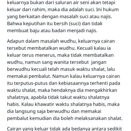
keluarnya bukan dari saluran air seni akan tetapi
keluar dari rahim, maka dia adalah suci. Ini hukum
yang berkaitan dengan masalah suci atau najis.
Bahwa keputihan itu bersih (suci) dan tidak
membuat baju atau badan menjadi najis.
Adapun dalam masalah wudhu, keluarnya cairan
Jawaban no. 110845
tersebut membatalkan wudhu. Kecuali kalau ia
menyelamatkan pernikahan.
keluar terus menerus, maka tidak membatalkan
wudhu, namun sang wanita tersebut jangan
Bantu kami dalam memberikan jawaban untuk umat
berwudhu kecuali telah masuk waktu shalat, lalu
memakai pembalut. Namun kalau keluarnya cairan
Rasulullah ﷺ bersabda
itu terputus-putus dan kebiasaannya terhenti pada
"Siapa yang menunjukkan suatu kebaikan,
waktu shalat, maka hendaknya dia mengakhirkan
meka dia akan mendapatkan pahala yang
shalatnya, apabila tidak takut waktu shalatnya
sama dengan orang yang melakukannya"
habis. Kalau khawatir waktu shalatnya habis, maka
MUSLIM, 1893
dia langsung saja berwudhu dan memakai
pembalut kemudian dia boleh melaksanakan shalat.
Cairan yang keluar tidak ada bedanya antara sedikit
Saham