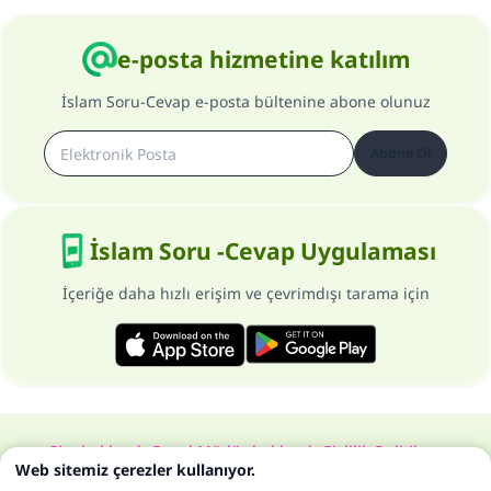
e-posta hizmetine katılım
İslam Soru-Cevap e-posta bültenine abone olunuz
Abone Ol
İslam Soru -Cevap Uygulaması
İçeriğe daha hızlı erişim ve çevrimdışı tarama için
Site hakkında
Genel Müdür hakkında
Gizlilik Politikası
Web sitemiz çerezler kullanıyor.
Bütün hakları, www.islam-qa.com sitesine aittir 1997-2025 ©