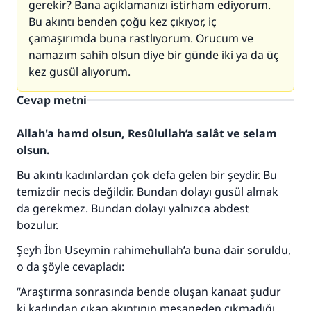
gerekir? Bana açıklamanızı istirham ediyorum.
Bu akıntı benden çoğu kez çıkıyor, iç
çamaşırımda buna rastlıyorum. Orucum ve
namazım sahih olsun diye bir günde iki ya da üç
kez gusül alıyorum.
Cevap metni
Allah'a hamd olsun, Resûlullah’a salât ve selam
olsun.
Bu akıntı kadınlardan çok defa gelen bir şeydir. Bu
temizdir necis değildir. Bundan dolayı gusül almak
da gerekmez. Bundan dolayı yalnızca abdest
bozulur.
Şeyh İbn Useymin rahimehullah’a buna dair soruldu,
o da şöyle cevapladı:
“Araştırma sonrasında bende oluşan kanaat şudur
ki kadından çıkan akıntının mesaneden çıkmadığı