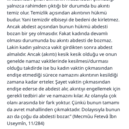
yalnızca rahimden çıktığı bir durumda bu akıntı
temiz olur. Temizlik açısından akıntının hükmü
budur. Yani temizdir elbiseyi de bedeni de kirletmez.
Ancak abdest açısından bunun hükmü abdesti
bozan bir şey olmasıdır. Fakat kadında devamlı
olması durumunda bu akıntı abdesti de bozmaz.
110845 Nolu Cevap, bir evliliği
Lakin kadın yalnızca vakit girdikten sonra abdest
kurtardı.
almalıdır. Ancak (akıntı) kesik kesik olduğu ve onun
genelde namaz vakitlerinde kesilmesi/durması
Ümmete cevapları ulaştırmak için bizi destekle
olduğu takdirde ise bu kadın vaktin çıkmasından
endişe etmediği sürece namazını akıntının kesildiği
Rasulullah ﷺ şöyle dedi:
zamana kadar erteler. Şayet vaktin çıkmasından
Her kim bir hayra yol gösterirse , hayrı yapan
kişinin sevabı kadar ona sevap yazılır.
endişe ederse de abdest alır, akıntıyı engellemek için
gerekli tedbiri alır ve namazını kılar. Az olanıyla çok
(MUSLIM 1893)
olanı arasında bir fark yoktur. Çünkü bunun tamamı
da avret mahallinden çıkmaktadır. Dolayısıyla bunun
azı da çoğu da abdesti bozar.” (
Mecmûu Fetevâ İbn
Şimdi katkı yapın!
Useymîn
, 11/284)