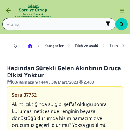
Kategoriler
Fıkıh ve usulü
Fıkıh
Kadından Sürekli Gelen Akıntının Oruca
Etkisi Yoktur
08/Ramazan/1444 , 30/Mart/2023
2,483
Soru
37752
Akıntı çıktığında su gibi şeffaf olduğu sonra
kuruması neticesinde renginin beyaza
dönüştüğü durumda bizim namazımız ve
orucumuz geçerli olur mu? Yoksa gusül mü