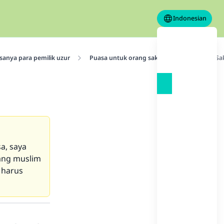
Indonesian
sanya para pemilik uzur
Puasa untuk orang sakit
Merasakan Sak
a, saya
ang muslim
 harus