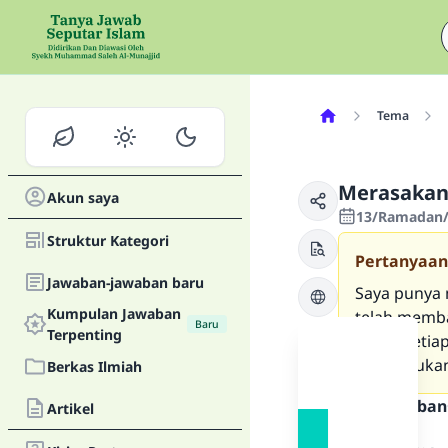
Tema
Merasakan 
Akun saya
13/Ramadan/1
Struktur Kategori
Pertanyaan
Jawaban-jawaban baru
Saya punya 
Kumpulan Jawaban
telah memb
Baru
Terpenting
untuk setia
saya lakuka
Berkas Ilmiah
Teks Jawaban
Artikel