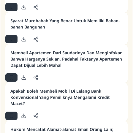
untuk meneruskan atau membatalkan jual beli)?
Jawaban no. 110845
Syarat Murobahah Yang Benar Untuk Memiliki Bahan-
menyelamatkan pernikahan.
bahan Bangunan
Bantu kami dalam memberikan jawaban untuk umat
Rasulullah ﷺ bersabda
Membeli Apartemen Dari Saudarinya Dan Menginfokan
"Siapa yang menunjukkan suatu kebaikan,
Bahwa Harganya Sekian, Padahal Faktanya Apartemen
meka dia akan mendapatkan pahala yang
Dapat Dijual Lebih Mahal
sama dengan orang yang melakukannya"
MUSLIM, 1893
Apakah Boleh Membeli Mobil Di Lelang Bank
Konvensional Yang Pemiliknya Mengalami Kredit
Saham
Macet?
Hukum Mencatat Alamat-alamat Email Orang Lain;