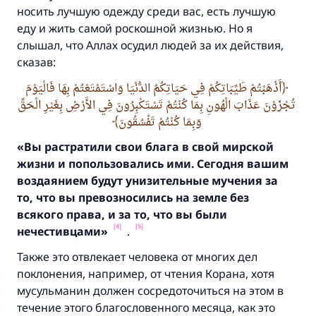
носить лучшую одежду среди вас, есть лучшую
еду и жить самой роскошной жизнью. Но я
слышал, что Аллах осудил людей за их действия,
сказав
:
أَذْهَبْتُمْ طَيِّبَاتِكُمْ فِي حَيَاتِكُمُ الدُّنْيَا وَاسْتَمْتَعْتُمْ بِهَا فَالْيَوْمَ
تُجْزَوْنَ عَذَابَ الْهُونِ بِمَا كُنْتُمْ تَسْتَكْبِرُونَ فِي الأَرْضِ بِغَيْرِ الْحَقِّ
وَبِمَا كُنْتُمْ تَفْسُقُونَ
«Вы растратили свои блага в свой мирской
жизни и попользовались ими.
Сегодня вашим
Ответ № 110845 помог сохранить
воздаянием будут унизительные мучения за
брак.
то,
что вы превозносились на земле без
всякого права, и за то,
что вы были
Помогите нам предоставить ответы Умме
[4]
[5]
нечестивцами»
.
Посланник Аллаха, мир ему и
Также это отвлекает человека от многих дел
благословение, сказал:
поклонения, например, от чтения Корана, хотя
«Указавшему на благое (полагается) такая
мусульманин должен сосредоточиться на этом в
же награда как и совершившему его»
течение этого благословенного месяца, как это