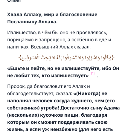
Ответ
Хвала Аллаху, мир и благословение
Посланнику Аллаха.
Излишество, в чём бы оно не проявлялось,
порицаемо и запрещено, а особенно в еде и
напитках. Всевышний Аллах сказал:
وَكُلُوا وَاشْرَبُوا وَلا تُسْرِفُوا إِنَّهُ لا يُحِبُّ الْمُسْرِفِينَ
«Ешьте и пейте, но не излишествуйте,
ибо Он
[1]
не любит тех,
кто излишествует»
.
Пророк, да благословит его Аллах и
облагодетельствует, сказал:
«(
Никогда)
не
наполнял человек сосуда худшего,
чем (
его
собственная)
утроба! Достаточно сыну Адама
(нескольких) кусочков пищи, благодаря
которым он сможет поддерживать свою
жизнь, а если уж неизбежно (для него есть