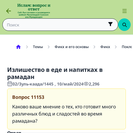
Темы
Фикх и его основы
Фикх
Покло
Излишество в еде и напитках в
рамадан
02/Зуль-каада/1445 , 10/май/2024
2,296
Вопрос
11153
Каково ваше мнение о тех, кто готовит много
различных блюд и сладостей во время
рамадана?