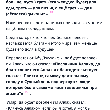
больше, пусть) треть (его желудка будет) для
еды, треть — для питья, а ещё треть — для
[2]
(лёгкости) дыхания»
.
Излишество в еде и напитках приводит ко многим
пагубным последствиям.
Среди которых то, что чем больше человек
наслаждается благами этого мира, тем меньше
будет его доля в будущей.
Передается от Абу Джухайфы, да будет доволен
им Аллах, что он сказал:
«Посланник Аллаха, да
благословит его Аллах и облагодетельствует,
сказал: „Поистине, самому длительному
голоду в Судный день подвергнутся люди,
которые были самыми насытившимися при
[3]
жизни“»
.
‘Умар, да будет доволен им Аллах, сказал:
«
Клянусь Аллахом, если бы я хотел, я мог бы