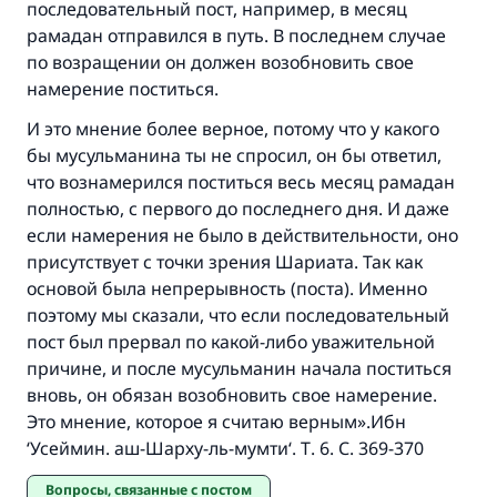
последовательный пост, например, в месяц
Ответ № 110845 помог сохранить
рамадан отправился в путь. В последнем случае
брак.
по возращении он должен возобновить свое
намерение поститься.
Помогите нам предоставить ответы Умме
И это мнение более верное, потому что у какого
Посланник Аллаха, мир ему и
бы мусульманина ты не спросил, он бы ответил,
благословение, сказал:
что вознамерился поститься весь месяц рамадан
«Указавшему на благое (полагается) такая
полностью, с первого до последнего дня. И даже
же награда как и совершившему его»
если намерения не было в действительности, оно
присутствует с точки зрения Шариата. Так как
(МУСЛИМ, № 1893).
основой была непрерывность (поста). Именно
поэтому мы сказали, что если последовательный
пост был прервал по какой-либо уважительной
Участвуйте сейчас!
причине, и после мусульманин начала поститься
вновь, он обязан возобновить свое намерение.
Это мнение, которое я считаю верным».Ибн
‘Усеймин. аш-Шарху-ль-мумти‘. Т. 6. С. 369-370
Вопросы, связанные с постом