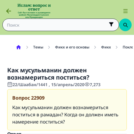
Темы
Фикх и его основы
Фикх
Покло
Как мусульманин должен
вознамериться поститься?
22/Шаабан/1441 , 15/апрель/2020
7,273
Вопрос
22909
Как мусульманин должен вознамериться
поститься в рамадан? Когда он должен иметь
намерение поститься?