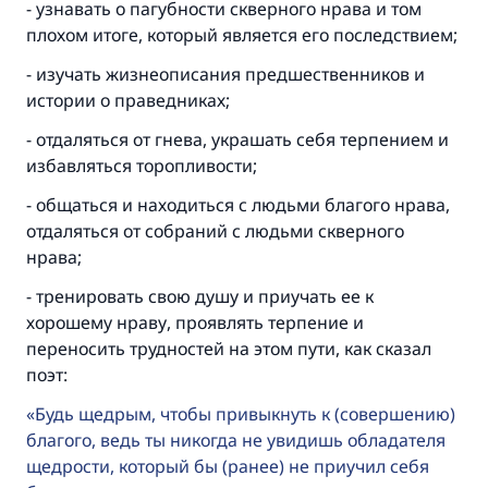
- узнавать о пагубности скверного нрава и том
плохом итоге, который является его последствием;
- изучать жизнеописания предшественников и
истории о праведниках;
- отдаляться от гнева, украшать себя терпением и
избавляться торопливости;
- общаться и находиться с людьми благого нрава,
отдаляться от собраний с людьми скверного
нрава;
- тренировать свою душу и приучать ее к
хорошему нраву, проявлять терпение и
переносить трудностей на этом пути, как сказал
поэт:
Будь щедрым, чтобы привыкнуть к (совершению)
Ответ № 110845 помог сохранить
благого, ведь ты никогда не увидишь обладателя
брак.
щедрости, который бы (ранее) не приучил себя