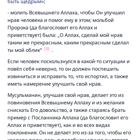
быть щедрым
;
Помогите нам предоставить ответы Умме
- молить Всевышнего Аллаха, чтобы Он улучшил
Посланник Аллаха, мир ему и
нрав человека и помог ему в этом; мольбой
благословение, сказал:
Пророка (да благословит его Аллах и
«Указавшему на благое (полагается) такая
приветствует) была: „О Аллах, сделай мой нрав
же награда как и совершившему его»
таким же прекрасным, каким прекрасным сделал
[3]
ты мой облик“
.
(МУСЛИМ, № 1893).
Если человек поскользнулся в какой-то ситуации и
повёл себя неверно, то он должен поспешить
Участвуйте сейчас!
извиниться и исправить то, что испортил, а также
иметь намерение улучшить свой нрав.
Мусульманин, улучшая свой нрав, делает это из
повиновения Всевышнему Аллаху и из желания
снискать Его довольство, а также стараясь брать
пример с Посланника Аллаха (да благословит его
Аллах и приветствует), как и во всех видах
поклонения. Он не делает это из-за того, чтобы его