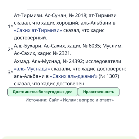
_______________________________________
Ат-Тирмизи. Ас-Сунан, № 2018; ат-Тирмизи
сказал, что хадис хороший; аль-Альбани в
1
^
Сахих ат-Тирмизи
сказал, что хадис
достоверный.
Аль-Бухари. Ас-Сахих, хадис № 6035; Муслим.
2
^
Ас-Сахих, хадис № 2321.
Ахмад. Аль-Муснад, № 24392; исследователи
аль-Муснада
сказали, что хадис достоверен;
3
^
аль-Альбани в
Сахих аль-джами‘
(№ 1307)
сказал, что хадис достоверен.
Достоинства богоугодных дел
Нравственность
Источник
:
Сайт «Ислам: вопрос и ответ»