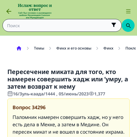
Темы
Фикх и его основы
Фикх
Покло
Пересечение миката для того, кто
намерен совершить хадж или ‘умру, а
затем возврат к нему
16/Зуль-каада/1444 , 05/июнь/2023
1,377
Вопрос
34296
Паломник намерен совершить хадж, но у него
есть дела в Мекке, а затем в Медине. Он
пересек
микат
и не вошел в состояние
и
храм
а
.