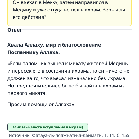
Он въехал в Мекку, затем направился в
Медину и уже оттуда вошел в
ихрам
. Верны ли
его действия?
Ответ
Хвала Аллаху, мир и благословение
Посланнику Аллаха.
«Если паломник вышел к микату жителей Медины
Ответ № 110845 помог сохранить
и пересек его в состоянии
ихрама
, то он ничего не
должен за то, что въехал изначально без
ихрама
.
брак.
Но предпочтительнее было бы войти в
ихрам
из
первого
миката
.
Помогите нам предоставить ответы Умме
Просим помощи от Аллаха»
Посланник Аллаха, мир ему и
благословение, сказал:
«Указавшему на благое (полагается) такая
же награда как и совершившему его»
Микаты (места вступления в ихрам)
Источник
:
Фатауа-ль-ляджнати-д-даимати. Т. 11. С. 155.
(МУСЛИМ, № 1893).