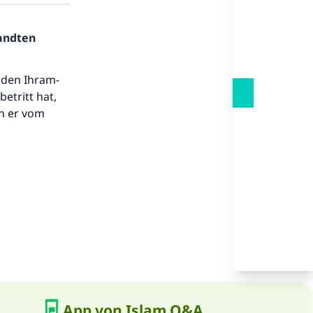
.
sandten
 den Ihram-
etritt hat,
nn er vom
App von Islam Q&A