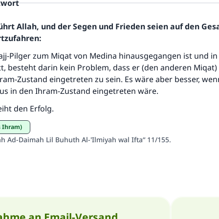
twort
Die Antwort Nr. 110845 rettete eine Ehe
ührt Allah, und der Segen und Frieden seien auf den Ge
Unterstütze die Arbeit von Islam Q&A
rtzufahren:
Der Prophet -Allahs Segen und Frieden auf ihm- sagte:
ajj-Pilger zum Miqat von Medina hinausgegangen ist und in
"Wer zum Guten aufruft, hat den Lohn desjenigen, der sie
tt, besteht darin kein Problem, dass er (den anderen Miqat) b
durchführt."
hram-Zustand eingetreten zu sein. Es wäre aber besser, we
(MUSLIM 1893)
aus in den Ihram-Zustand eingetreten wäre.
iht den Erfolg.
Beitrag dazu
s Ihram)
ah Ad-Daimah Lil Buhuth Al-'Ilmiyah wal Ifta“ 11/155.
ahme an Email-Versand