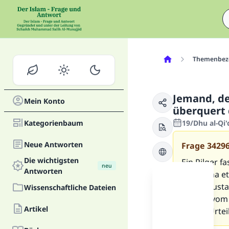
Themenbez
Jemand, der
Mein Konto
überquert 
Kategorienbaum
19/Dhu al-Qi
Neue Antworten
Frage
3429
Die wichtigsten
Ein Pilger f
neu
Antworten
in Medina et
Ihram-Zustan
Wissenschaftliche Dateien
hierauf vom 
Artikel
ist das Urte