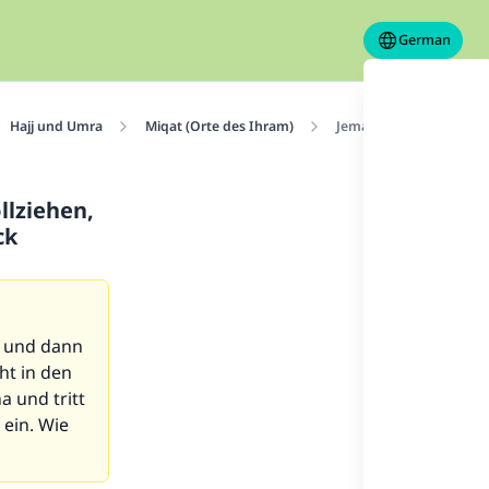
German
Hajj und Umra
Miqat (Orte des Ihram)
Jemand, der die Absicht
llziehen,
ck
ka und dann
ht in den
a und tritt
 ein. Wie