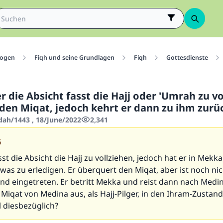
ogen
Fiqh und seine Grundlagen
Fiqh
Gottesdienste
 die Absicht fasst die Hajj oder 'Umrah zu vo
den Miqat, jedoch kehrt er dann zu ihm zurü
'dah/1443 , 18/June/2022
2,341
6
asst die Absicht die Hajj zu vollziehen, jedoch hat er in Mek
was zu erledigen. Er überquert den Miqat, aber ist noch nic
d eingetreten. Er betritt Mekka und reist dann nach Medin
Miqat von Medina aus, als Hajj-Pilger, in den Ihram-Zustand
il diesbezüglich?