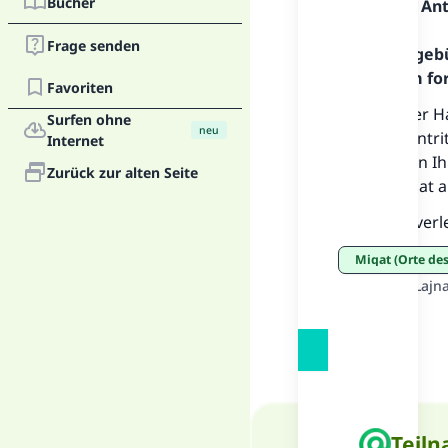
Bücher
Inhalt der An
Frage senden
Alles Lob geb
Allahs. Um fo
Favoriten
Solange der H
Surfen ohne
neu
Zustand eintri
Internet
ohne in den I
Zurück zur alten Seite
ersten Miqat 
Und Allah verle
Miqat (Orte de
Quelle
:
„Al-Lajn
Teiln