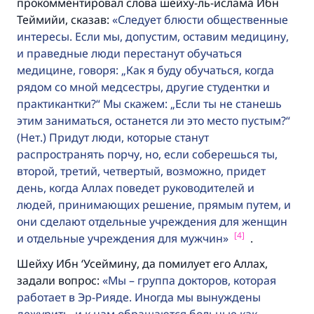
прокомментировал слова шейху-ль-ислама Ибн
Теймийи, сказав:
Следует блюсти общественные
интересы. Если мы, допустим, оставим медицину,
и праведные люди перестанут обучаться
медицине, говоря: „Как я буду обучаться, когда
рядом со мной медсестры, другие студентки и
практикантки?“ Мы скажем: „Если ты не станешь
этим заниматься, останется ли это место пустым?“
(Нет.) Придут люди, которые станут
распространять порчу, но, если соберешься ты,
второй, третий, четвертый, возможно, придет
день, когда Аллах поведет руководителей и
людей, принимающих решение, прямым путем, и
они сделают отдельные учреждения для женщин
[4]
и отдельные учреждения для мужчин
.
Шейху Ибн ‘Усеймину, да помилует его Аллах,
задали вопрос:
Мы – группа докторов, которая
работает в Эр-Рияде. Иногда мы вынуждены