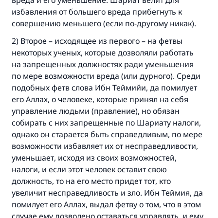
вреда и его уменьшение. Шариат велит для
Ответ № 110845 помог сохранить
избавления от большего вреда прибегнуть к
брак.
совершению меньшего (если по-другому никак).
2) Второе – исходящее из первого – на фетвы
Помогите нам предоставить ответы Умме
некоторых ученых, которые дозволяли работать
Посланник Аллаха, мир ему и
на запрещенных должностях ради уменьшения
благословение, сказал:
по мере возможности вреда (или дурного). Среди
«Указавшему на благое (полагается) такая
подобных фетв слова Ибн Теймийи, да помилует
же награда как и совершившему его»
его Аллах, о человеке, которые принял на себя
управление людьми (правление), но обязан
(МУСЛИМ, № 1893).
собирать с них запрещенные по Шариату налоги,
однако он старается быть справедливым, по мере
возможности избавляет их от несправедливости,
Участвуйте сейчас!
уменьшает, исходя из своих возможностей,
налоги, и если этот человек оставит свою
должность, то на его место придет тот, кто
увеличит несправедливость и зло. Ибн Теймия, да
помилует его Аллах, выдал фетву о том, что в этом
случае ему дозволено оставаться управлять, и ему