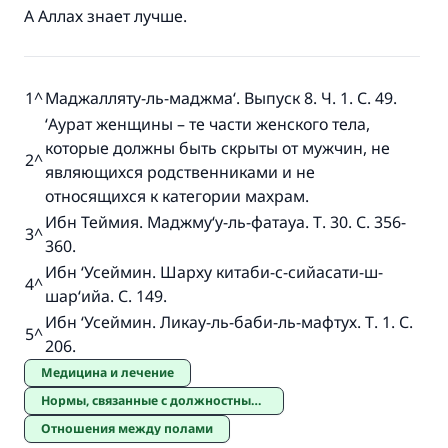
А Аллах знает лучше.
1
^
Маджалляту-ль-маджма‘. Выпуск 8. Ч. 1. С. 49.
‘Аурат женщины – те части женского тела,
которые должны быть скрыты от мужчин, не
2
^
являющихся родственниками и не
относящихся к категории махрам.
Ибн Теймия. Маджму‘у-ль-фатауа. Т. 30. С. 356-
3
^
360.
Ибн ‘Усеймин. Шарху китаби-с-сийасати-ш-
4
^
шар‘ийа. С. 149.
Ибн ‘Усеймин. Ликау-ль-баби-ль-мафтух. Т. 1. С.
5
^
206.
Медицина и лечение
Нормы, связанные с должностными лицами и должностями
Отношения между полами