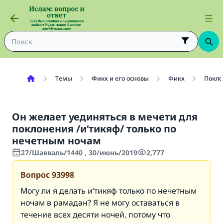
Темы
Фикх и его основы
Фикх
Покло
Он желает уединяться в мечети для
поклонения /и‘тикяф/ только по
нечетным ночам
27/Шавваль/1440 , 30/июнь/2019
2,777
Вопрос
93998
Могу ли я делать и‘тикяф только по нечетным
ночам в рамадан? Я не могу оставаться в
течение всех десяти ночей, потому что