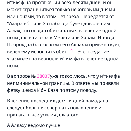
и‘тикяф на протяжении всех десяти дней, и он
может ограничиться только некоторыми днями
или ночами, то в этом нет греха. Передается от
‘Умара ибн аль-Хаттаба, да будет доволен им
Аллах, что он дал обет остаться в течение одной
ночи для и‘тикяфа в Мечети аль-Харам. И тогда
Пророк, да благословит его Аллах и приветствует,
[2]
велел ему исполнить обет
. Это предание
указывает на верность и‘тикяфа в течение одной
Ответ № 110845 помог сохранить
ночи.
брак.
В вопросе №
38037
уже говорилось, что у и‘тикяфа
нет минимальной границы. В ответе мы привели
Помогите нам предоставить ответы Умме
фетву шейха Ибн База по этому поводу.
Посланник Аллаха, мир ему и
благословение, сказал:
В течение последних десяти дней рамадана
«Указавшему на благое (полагается) такая
следует больше совершать поклонение и
же награда как и совершившему его»
прилагать все усилия для этого.
(МУСЛИМ, № 1893).
А Аллаху ведомо лучше.