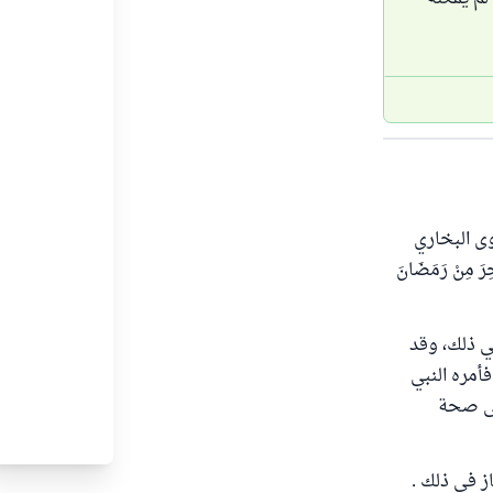
وى البخاري
ِرَ مِنْ رَمَضَانَ
في ذلك، وقد
أمره النبي
سلم (1656) ففيه دليل على صحة
از في ذلك .