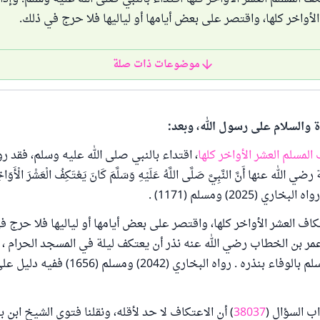
لأواخر كلها، واقتصر على بعض أيامها أو لياليها فلا حرج في ذلك.
موضوعات ذات صلة
ة والسلام على رسول الله، وبعد:
لمسلم العشر الأواخر كلها
، اقتداء بالنبي صلى الله عليه وسلم، فقد ر
 عنها أَنَّ النَّبِيَّ صَلَّى اللَّهُ عَلَيْهِ وَسَلَّمَ كَانَ يَعْتَكِفُ الْعَشْرَ الْأَوَاخ
لبخاري (2025) ومسلم (1171) .
كاف العشر الأواخر كلها، واقتصر على بعض أيامها أو لياليها فلا حرج 
مر بن الخطاب رضي الله عنه نذر أن يعتكف ليلة في المسجد الحرام ، ف
صلى الله عليه وسلم بالوفاء بنذره . رواه البخاري (2042) وم
 السؤال (
38037
) أن الاعتكاف لا حد لأقله، ونقلنا فتوى الشيخ ابن ب