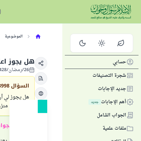
الموضوعية
هل يجوز اعت
حسابي
26/رمضان/1428 الموافق 08/أكتوبر/2007
شجرة التصنيفات
السؤال
3998
جديد الإجابات
هل يجوز لي أن 
أهم الإجابات
جديد
بسبب أني متزو
الجواب الشامل
ملخص الجوا
ملفات علمية
الأفضل أن يعتك