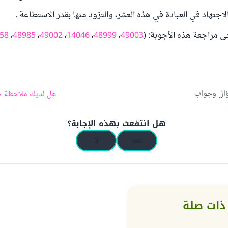
اجتهاد في العبادة في هذه العشر، والتزود منها بقدر الاستطاعة .
رجى مراجعة هذه الأجوبة: (
49003
،
48999
،
14046
،
49002
،
48985
،
58
ؤال وجواب
هل لديك ملاحظة ح
هل انتفعت بهذه الإجابة؟
نعم
لا
ذات صلة