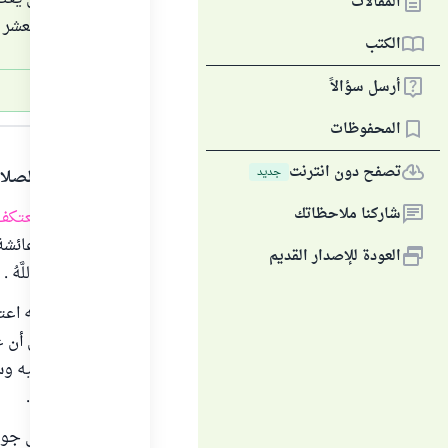
المقالات
اعتكاف العشر ا
الكتب
أرسل سؤالاً
الجواب
المحفوظات
تصفح دون انترنت
جديد
الحمد لله والصلا
شاركنا ملاحظاتك
الأفضل أن يعتكف ا
ومسلم عن عائشة رضي الله
العودة للإصدار القديم
حَتَّى تَوَفَّاهُ اللَّهُ . رواه ا
وإذا لم يمكنه اعت
روى البخاري أن ع
اعتكاف ليلة.
وقد سبق في جواب