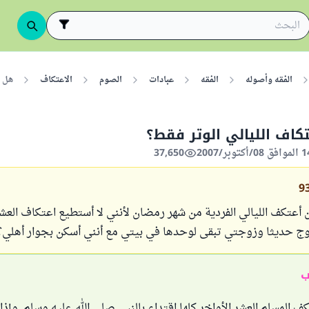
الفقه وأصوله
الفقه
عبادات
الصوم
الاعتكاف
هل ي
كاف الليالي الوتر فقط؟
37,650
9
أعتكف الليالي الفردية من شهر رمضان لأنني لا أستطيع اعتكاف العش
ج حديثا وزوجتي تبقى لوحدها في بيتي مع أنني أسكن بجوار أهلي؟
ب
ف المسلم العشر الأواخر كلها اقتداء بالنبي صلى الله عليه وسلم. وإذا 