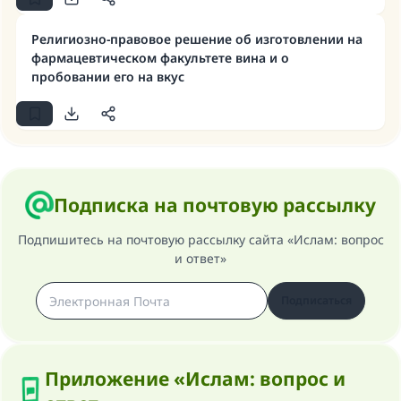
Ответ № 110845 помог сохранить
Религиозно-правовое решение об изготовлении на
фармацевтическом факультете вина и о
брак.
пробовании его на вкус
Помогите нам предоставить ответы Умме
Посланник Аллаха, мир ему и
благословение, сказал:
«Указавшему на благое (полагается) такая
же награда как и совершившему его»
Подписка на почтовую рассылку
(МУСЛИМ, № 1893).
Подпишитесь на почтовую рассылку сайта «Ислам: вопрос
и ответ»
Участвуйте сейчас!
Подписаться
Приложение «Ислам: вопрос и