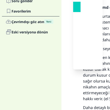
Soru gönder
Allah'a hamd 
Favorilerim
Şayet yumurta
Çevrimdışı göz atın
bunu sizi ist
Yeni
nikahın amacı 
Eski versiyona dönün
olası sorunla
söylemek daha
Şeyh İbn Usey
“Kabul edilen 
Bunlar nikahın
kusur olarak k
durum kusur ol
sağır olursa ku
nikahın amaçla
Her
ettirmeyeceği 
hakkı verir. (e
Daha detaylı bi