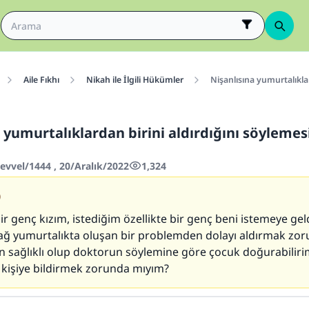
Aile Fıkhı
Nikah ile İlgili Hükümler
Nişanlısına yumurtalıklar
 yumurtalıklardan birini aldırdığını söylemes
evvel/1444 , 20/Aralık/2022
1,324
0
ir genç kızım, istediğim özellikte bir genç beni istemeye gel
ağ yumurtalıkta oluşan bir problemden dolayı aldırmak zo
n sağlıklı olup doktorun söylemine göre çocuk doğurabilirim
 kişiye bildirmek zorunda mıyım?