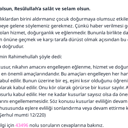
olsun, Resûlullah’a salât ve selam olsun.
lıklardan birini aldırmanız çocuk doğurmaya olumsuz etkil
emeye gelene söylemeniz gerekmez. Çünkü haber verilmesi 
olan hizmet, doğurganlık ve eğlenmedir. Bununla birlikte d
rın önüne geçmek ve karşı tarafa dürüst olmak açısından b
 doğrudur.
min Rahimehullah şöyle dedi:
kusur, nikahın amacını engelleyen eğlenme, hizmet ve doğurg
110845 Nolu Cevap, bir evliliği kurtardı.
 en önemli amaçlarındandır. Bu amaçları engelleyen her han
abul edilir. Bunun üzerine bir eş, eşini kısır olduğunu öğren
Ümmete cevapları ulaştırmak için bizi destekle
arak kabul edilir. Onu kör olarak görürse bir kusur sayılır. 
surlu kabul edilir. Her ne kadar kusurlar sayısız olsa da öne
Rasulullah ﷺ şöyle dedi:
rını engellememesidir. Söz konusu kusurlar evliliğin devam 
 kim bir hayra yol gösterirse , hayrı yapan kişinin sevabı k
hususunda eşlere evliliği sonlandırma veya devam ettirme 
ona sevap yazılır.
l Şerhul mumti 12/220)
(MUSLIM 1893)
lgi için
43496
nolu soruların cevaplarına bakınız.