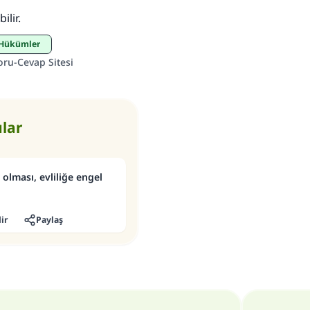
ilir.
Şimdi katkı yapın!
li Hükümler
oru-Cevap Sitesi
ular
ı olması, evliliğe engel
ir
Paylaş