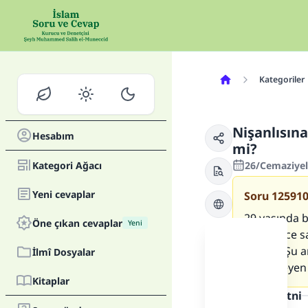
Kategoriler
Nişanlısına
Hesabım
mi?
Kategori Ağacı
26/Cemaziyel
Yeni cevaplar
Soru
12591
29 yaşında b
Öne çıkan cevaplar
Yeni
sene önce s
kaldım. Şu a
İlmî Dosyalar
beni isteyen
Kitaplar
Cevap metni