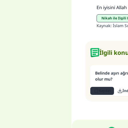
En iyisini Allah b
Nikah ile İlgi
Kaynak
:
İslam S
İlgili kon
Belinde aşırı ağr
olur mu?
Kaydet
İnd