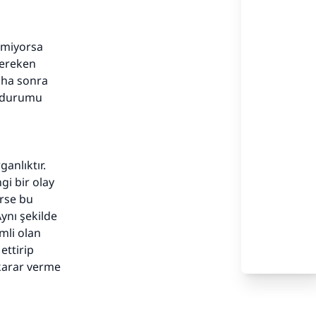
emiyorsa
gereken
aha sonra
u durumu
anlıktır.
gi bir olay
irse bu
Aynı şekilde
mli olan
ettirip
adar
karar verme