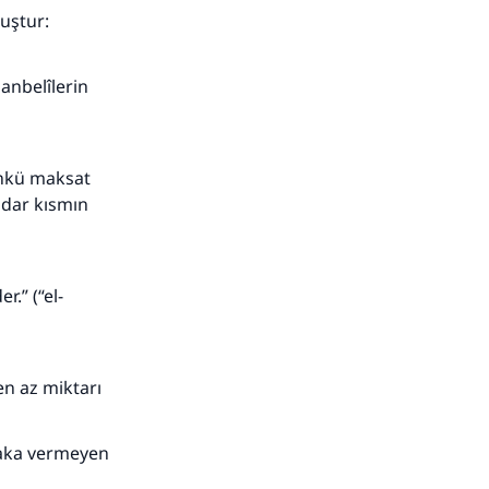
uştur:
anbelîlerin
ünkü maksat
adar kısmın
.” (“el-
en az miktarı
adaka vermeyen