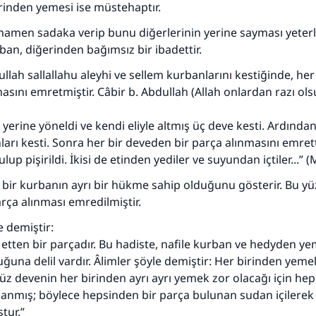
irinden yemesi ise müstehaptır.
amen sadaka verip bunu diğerlerinin yerine sayması yeterl
an, diğerinden bağımsız bir ibadettir.
llah sallallahu aleyhi ve sellem kurbanlarını kestiğinde, he
asını emretmiştir. Câbir b. Abdullah (Allah onlardan razı ols
erine yöneldi ve kendi eliyle altmış üç deve kesti. Ardından 
ları kesti. Sonra her bir deveden bir parça alınmasını emrett
up pişirildi. İkisi de etinden yediler ve suyundan içtiler...” 
r bir kurbanın ayrı bir hükme sahip olduğunu gösterir. Bu y
arça alınması emredilmiştir.
e demiştir:
), etten bir parçadır. Bu hadiste, nafile kurban ve hedyden y
una delil vardır. Âlimler şöyle demiştir: Her birinden yem
z devenin her birinden ayrı ayrı yemek zor olacağı için heps
lanmış; böylece hepsinden bir parça bulunan sudan içilere
tur.”