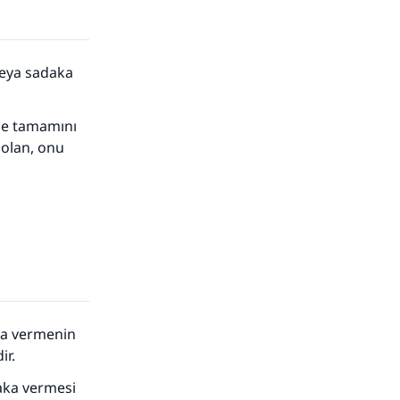
veya sadaka
rse tamamını
i olan, onu
ka vermenin
ir.
daka vermesi