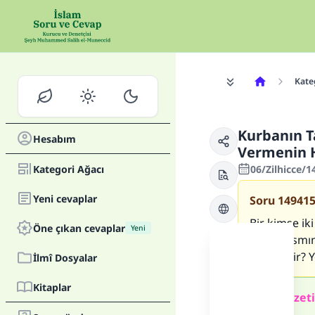
Kate
Kurbanın 
Hesabım
Vermenin
Kategori Ağacı
06/Zilhicce/1
Yeni cevaplar
Soru
14941
Bir kimse ik
Öne çıkan cevaplar
Yeni
hiçbir kısm
câiz midir? 
İlmî Dosyalar
Kitaplar
Cevap özeti