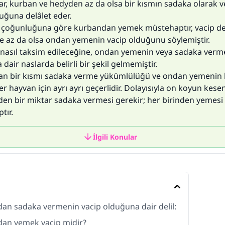
lar, kurban ve hedyden az da olsa bir kısmın sadaka olarak v
uğuna delâlet eder.
n çoğunluğuna göre kurbandan yemek müstehaptır, vacip değ
se az da olsa ondan yemenin vacip olduğunu söylemiştir.
 nasıl taksim edileceğine, ondan yemenin veya sadaka verm
dair naslarda belirli bir şekil gelmemiştir.
n bir kısmı sadaka verme yükümlülüğü ve ondan yemenin
er hayvan için ayrı ayrı geçerlidir. Dolayısıyla on koyun kes
den bir miktar sadaka vermesi gerekir; her birinden yemesi 
tır.
İlgili Konular
an sadaka vermenin vacip olduğuna dair delil:
an yemek vacip midir?