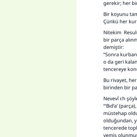
gerekir; her b
Bir koyunu tam
Çünkü her kurb
Nitekim Resulu
bir parça alınm
demiştir:
“Sonra kurban y
o da geri kalan
tencereye konul
Bu rivayet, he
birinden bir p
Nevevî r.h şöyl
“‘Bıd‘a’ (parça
müstehap olduğ
olduğundan, yü
tencerede top
yemiş olunmuş