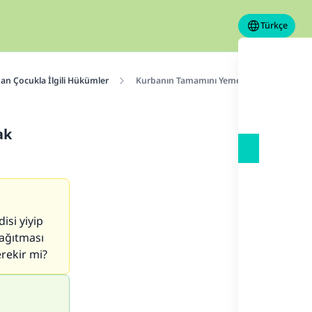
Türkçe
an Çocukla İlgili Hükümler
Kurbanın Tamamını Yemek Veya Tamamını
ak
isi yiyip
dağıtması
rekir mi?