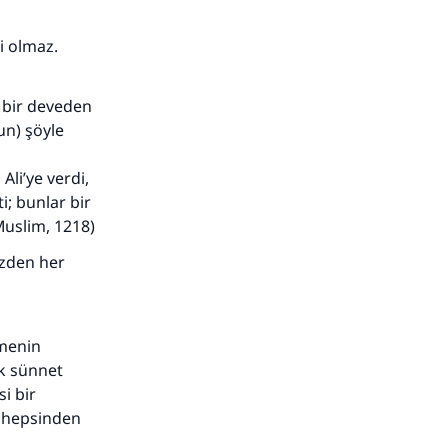
i olmaz.
r bir deveden
un) şöyle
Ali’ye verdi,
i; bunlar bir
(Muslim, 1218)
üzden her
emenin
ek sünnet
i bir
k hepsinden