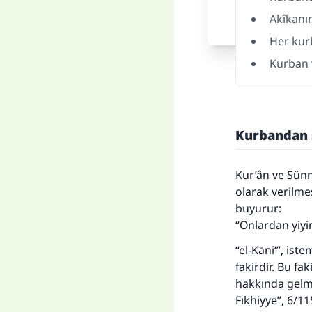
Akîkanı
Her kur
Kurban v
Kurbandan s
Kur’ân ve Sünn
olarak verilme
buyurur:
“Onlardan yiyi
“el-Kāni‘”, ist
fakirdir. Bu fa
hakkında gelmi
Fıkhiyye”, 6/11