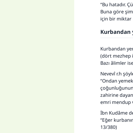
“Bu hatadır. Ç
Buna göre şimd
için bir miktar
Kurbandan 
Kurbandan yeme
(dört mezhep 
Bazı âlimler i
Nevevî r.h şöyl
“Ondan yemek m
çoğunluğunun g
zahirine dayan
emri mendup v
İbn Kudâme de
“Eğer kurbanın
13/380)
Her