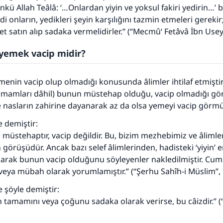
ünkü Allah Teâlâ: ‘…Onlardan yiyin ve yoksul fakiri yedirin…’
i onların, yedikleri şeyin karşılığını tazmin etmeleri gereki
 et satın alıp sadaka vermelidirler.” (“Mecmû‘ Fetâvâ İbn Use
yemek vacip midir?
nin vacip olup olmadığı konusunda âlimler ihtilaf etmişti
imamları dâhil) bunun müstehap olduğu, vacip olmadığı gö
se nasların zahirine dayanarak az da olsa yemeyi vacip görmü
e demiştir:
üstehaptır, vacip değildir. Bu, bizim mezhebimiz ve âlimle
örüşüdür. Ancak bazı selef âlimlerinden, hadisteki ‘yiyin’ 
arak bunun vacip olduğunu söyleyenler nakledilmiştir. Cum
110845 Nolu Cevap, bir evliliği kurtardı.
eya mübah olarak yorumlamıştır.” (“Şerhu Sahîh-i Müslim”, 
Ümmete cevapları ulaştırmak için bizi destekle
 şöyle demiştir:
 tamamını veya çoğunu sadaka olarak verirse, bu câizdir.” (
Rasulullah ﷺ şöyle dedi:
 kim bir hayra yol gösterirse , hayrı yapan kişinin sevabı k