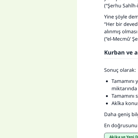
(“Şerhu Sahîh-
Yine şöyle demi
“Her bir deved
alınmış olması 
(“el-Mecmû‘ Şe
Kurban ve a
Sonuç olarak:
Tamamını yi
miktarında 
Tamamını sa
Akîka konus
Daha geniş bilg
En doğrusunu Al
Akika ve Yeni