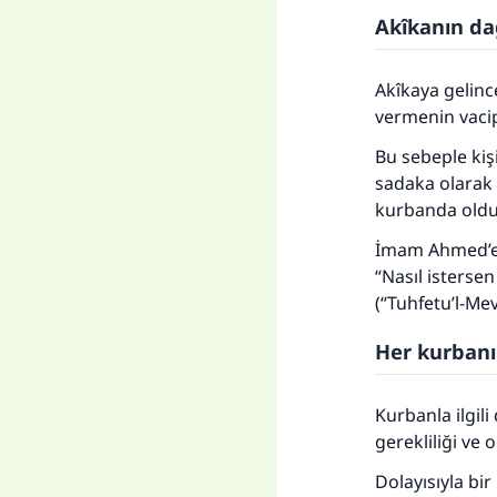
Akîkanın da
Akîkaya gelinc
vermenin vacip
Bu sebeple kiş
sadaka olarak v
kurbanda olduğ
İmam Ahmed’e a
“Nasıl istersen
(“Tuhfetu’l-Me
Her kurbanı
Kurbanla ilgil
gerekliliği ve
Dolayısıyla bi