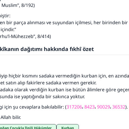
i Muslim”, 8/192)
ştir:
en bir parça alınması ve suyundan içilmesi, her birinden bir
içindir.”
rhu’l-Mühezzeb”, 8/414)
kîkanın dağıtımı hakkında fıkhî özet
yip hiçbir kısmını sadaka vermediğin kurban için, en azında
et satın alıp fakirlere sadaka vermen gerekir.
daka olarak verdiğin kurban ise bütün âlimlere göre geçerl
unda ise yaptığında bir sakınca yoktur.
i için şu cevaplara bakılabilir: (
317206
،
8423
،
90029
،
36532
).
lah bilir.
 Doğan Çocukla İlgili Hükümler
Kurban