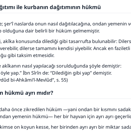
ona sevap yazılır.
ğıtımı ile kurbanın dağıtımının hükmü
(MUSLIM 1893)
e; şer‘î naslarda onun nasıl dağıtılacağına, ondan yemenin 
 olduğuna dair belirli bir hüküm gelmemiştir.
Şimdi katkı yapın!
i, akîka konusunda dilediği gibi tasarrufta bulunabilir: Dile
erebilir, dilerse tamamını kendisi yiyebilir. Ancak en faziletl
u gibi taksim etmesidir.
kîkanın nasıl yapılacağı sorulduğunda şöyle demiştir:
 öyle yap.” İbn Sîrîn de: “Dilediğin gibi yap” demiştir.
vdûd bi-Ahkâmi’l-Mevlûd”, s. 55)
n hükmü ayrı mıdır?
i daha önce zikredilen hüküm —yani ondan bir kısmını sada
 ondan yemenin hükmü— her bir hayvan için ayrı ayrı geçerlid
r kimse on koyun kesse, her birinden ayrı ayrı bir miktar sa