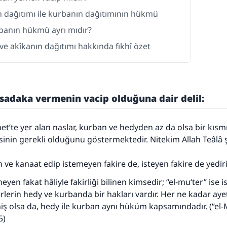
n dağıtımı ile kurbanın dağıtımının hükmü
banın hükmü ayrı mıdır?
e akîkanın dağıtımı hakkında fıkhî özet
adaka vermenin vacip olduğuna dair delil:
et’te yer alan naslar, kurban ve hedyden az da olsa bir kıs
sinin gerekli olduğunu göstermektedir. Nitekim Allah Teâlâ 
n ve kanaat edip istemeyen fakire de, isteyen fakire de yedir
emeyen fakat hâliyle fakirliği bilinen kimsedir; “el-mu‘ter” ise 
kirlerin hedy ve kurbanda bir hakları vardır. Her ne kadar ay
ş olsa da, hedy ile kurban aynı hüküm kapsamındadır. (“el-M
5)