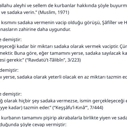
lallahu aleyhi ve sellem de kurbanlar hakkında şöyle buyurm
n ve sadaka verin.” (Muslim, 1971)
kısmını sadaka vermenin vacip olduğu görüşü, Şâfiîler ve H
nasların zahirine daha uygundur.
e demiştir:
eşeceği kadar bir miktarı sadaka olarak vermek vaciptir. Ç
tmektir. Buna göre, eğer tamamını yerse, sadaka sayılacak k
i gerekir.” (“Ravdatü’t-Tâlibîn”, 3/223)
demiştir:
yerse, sadaka olarak yeterli olacak en az miktarı tazmin eder
e demiştir:
ğ olarak hiçbir şey sadaka vermezse, ismin gerçekleşeceği 
yye kadar) tazmin eder.” (“Keşşâfu’l-Kınâ‘”, 7/444)
 kurbanın tamamını pişirip akrabalarla birlikte yiyen ve s
duğunda şöyle cevap vermiştir: