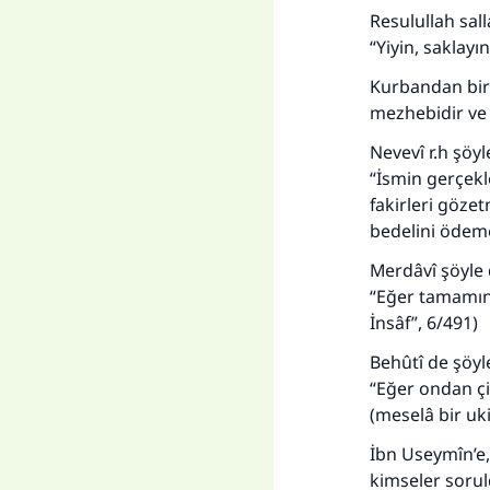
Resulullah sal
“Yiyin, saklayı
Kurbandan bir 
mezhebidir ve 
Nevevî r.h şöyl
“İsmin gerçekl
fakirleri göze
bedelini ödemes
Merdâvî şöyle 
“Eğer tamamını 
İnsâf”, 6/491)
Behûtî de şöyl
“Eğer ondan çi
(meselâ bir uki
İbn Useymîn’e,
kimseler sorul