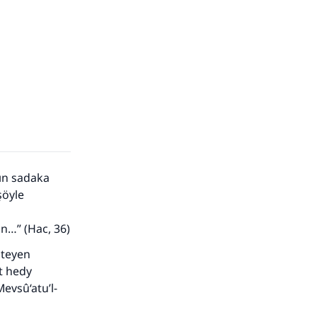
mın sadaka
şöyle
in…” (Hac, 36)
isteyen
et hedy
evsû‘atu’l-