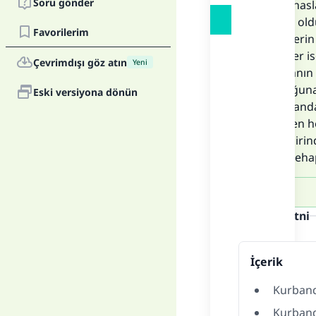
Soru gönder
Şer‘î nas
vacip old
Favorilerim
Âlimleri
âlimler i
Çevrimdışı göz atın
Yeni
Akîkanın
olduğuna 
Eski versiyona dönün
Kurbanda
kesilen h
her birin
müstehap
Cevap metni
İçerik
Kurband
Kurband