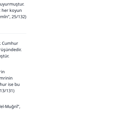
 buyurmuştur.
r; her koyun
ymîn”, 25/132)
r. Cumhur
rüşündedir.
ştür.
rin
emrinin
hur ise bu
13/131)
“el-Muğnî”,
adar