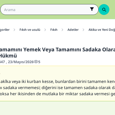
goriler
Fıkıh ve usulü
Fıkıh
Adetler
Akika ve Yeni Doğ
Tamamını Yemek Veya Tamamını Sadaka Olar
 Hükmü
447 , 23/Mayıs/2026
5
5
i akîka veya iki kurban kesse, bunlardan birini tamamen kend
ını sadaka vermemesi; diğerini ise tamamen sadaka olarak 
Yoksa her ikisinden de mutlaka bir miktar sadaka vermesi ge