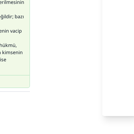
erilmesinin
ildir; bazı
enin vacip
 hükmü,
en kimsenin
ise