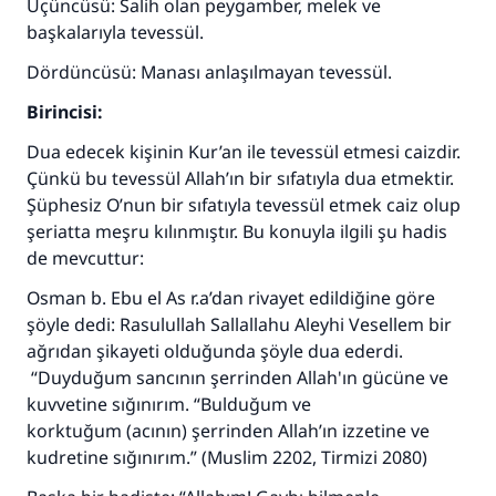
Üçüncüsü: Salih olan peygamber, melek ve
başkalarıyla tevessül.
Dördüncüsü: Manası anlaşılmayan tevessül.
Birincisi:
Dua edecek kişinin Kur’an ile tevessül etmesi caizdir.
Çünkü bu tevessül Allah’ın bir sıfatıyla dua etmektir.
Şüphesiz O’nun bir sıfatıyla tevessül etmek caiz olup
şeriatta meşru kılınmıştır. Bu konuyla ilgili şu hadis
de mevcuttur:
Osman b. Ebu el As r.a’dan rivayet edildiğine göre
şöyle dedi: Rasulullah Sallallahu Aleyhi Vesellem bir
ağrıdan şikayeti olduğunda şöyle dua ederdi.
“Duyduğum sancının şerrinden Allah'ın gücüne ve
kuvvetine sığınırım. “Bulduğum ve
korktuğum (acının) şerrinden Allah’ın izzetine ve
kudretine sığınırım.” (Muslim 2202, Tirmizi 2080)