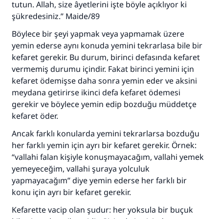
tutun. Allah, size âyetlerini işte böyle açıklıyor ki
Ümmete cevapları ulaştırmak için bizi destekle
şükredesiniz.” Maide/89
Rasulullah ﷺ şöyle dedi:
Böylece bir şeyi yapmak veya yapmamak üzere
Her kim bir hayra yol gösterirse , hayrı yapan
yemin ederse aynı konuda yemini tekrarlasa bile bir
kişinin sevabı kadar ona sevap yazılır.
kefaret gerekir. Bu durum, birinci defasında kefaret
(MUSLIM 1893)
vermemiş durumu içindir. Fakat birinci yemini için
kefaret ödemişse daha sonra yemin eder ve aksini
meydana getirirse ikinci defa kefaret ödemesi
Şimdi katkı yapın!
gerekir ve böylece yemin edip bozduğu müddetçe
kefaret öder.
Ancak farklı konularda yemini tekrarlarsa bozduğu
her farklı yemin için ayrı bir kefaret gerekir. Örnek:
“vallahi falan kişiyle konuşmayacağım, vallahi yemek
yemeyeceğim, vallahi şuraya yolculuk
yapmayacağım” diye yemin ederse her farklı bir
konu için ayrı bir kefaret gerekir.
Kefarette vacip olan şudur: her yoksula bir buçuk