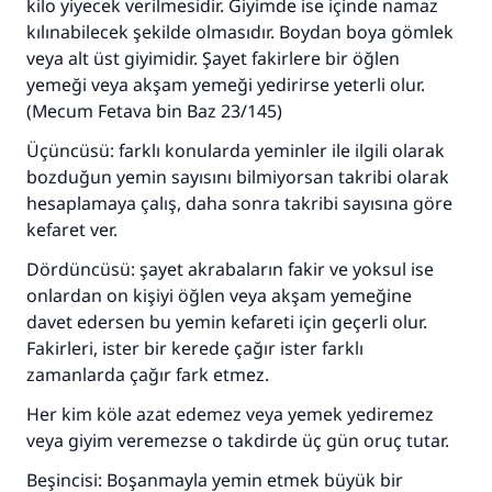
kilo yiyecek verilmesidir. Giyimde ise içinde namaz
kılınabilecek şekilde olmasıdır. Boydan boya gömlek
veya alt üst giyimidir. Şayet fakirlere bir öğlen
yemeği veya akşam yemeği yedirirse yeterli olur.
(Mecum Fetava bin Baz 23/145)
Üçüncüsü: farklı konularda yeminler ile ilgili olarak
bozduğun yemin sayısını bilmiyorsan takribi olarak
hesaplamaya çalış, daha sonra takribi sayısına göre
kefaret ver.
Dördüncüsü: şayet akrabaların fakir ve yoksul ise
onlardan on kişiyi öğlen veya akşam yemeğine
davet edersen bu yemin kefareti için geçerli olur.
Fakirleri, ister bir kerede çağır ister farklı
zamanlarda çağır fark etmez.
Her kim köle azat edemez veya yemek yediremez
veya giyim veremezse o takdirde üç gün oruç tutar.
Beşincisi: Boşanmayla yemin etmek büyük bir