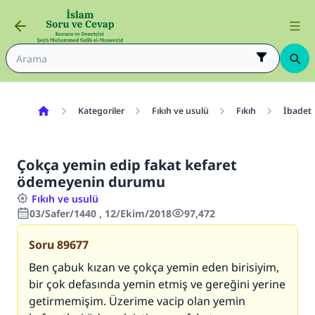
Kategoriler
Fıkıh ve usulü
Fıkıh
İbadetl
Çokça yemin edip fakat kefaret
ödemeyenin durumu
Fıkıh ve usulü
03/Safer/1440 , 12/Ekim/2018
97,472
Soru
89677
Ben çabuk kızan ve çokça yemin eden birisiyim,
bir çok defasında yemin etmiş ve gereğini yerine
getirmemişim. Üzerime vacip olan yemin