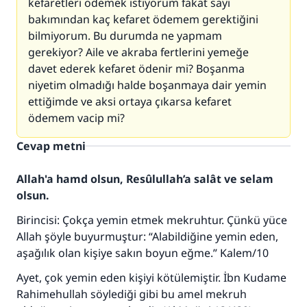
kefaretleri ödemek istiyorum fakat sayı
bakımından kaç kefaret ödemem gerektiğini
bilmiyorum. Bu durumda ne yapmam
gerekiyor? Aile ve akraba fertlerini yemeğe
davet ederek kefaret ödenir mi? Boşanma
niyetim olmadığı halde boşanmaya dair yemin
ettiğimde ve aksi ortaya çıkarsa kefaret
ödemem vacip mi?
Cevap metni
Allah'a hamd olsun, Resûlullah’a salât ve selam
olsun.
Birincisi: Çokça yemin etmek mekruhtur. Çünkü yüce
Allah şöyle buyurmuştur: “Alabildiğine yemin eden,
aşağılık olan kişiye sakın boyun eğme.” Kalem/10
Ayet, çok yemin eden kişiyi kötülemiştir. İbn Kudame
Rahimehullah söylediği gibi bu amel mekruh