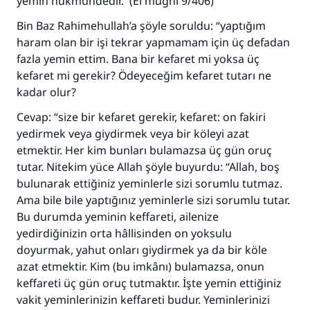
yemin hükmündedir. (El muğni 9/406)
Bin Baz Rahimehullah’a şöyle soruldu: “yaptığım
haram olan bir işi tekrar yapmamam için üç defadan
fazla yemin ettim. Bana bir kefaret mi yoksa üç
kefaret mi gerekir? Ödeyeceğim kefaret tutarı ne
kadar olur?
Cevap: “size bir kefaret gerekir, kefaret: on fakiri
yedirmek veya giydirmek veya bir köleyi azat
etmektir. Her kim bunları bulamazsa üç gün oruç
tutar. Nitekim yüce Allah şöyle buyurdu: “Allah, boş
bulunarak ettiğiniz yeminlerle sizi sorumlu tutmaz.
Ama bile bile yaptığınız yeminlerle sizi sorumlu tutar.
Bu durumda yeminin keffareti, ailenize
yedirdiğinizin orta hâllisinden on yoksulu
doyurmak, yahut onları giydirmek ya da bir köle
azat etmektir. Kim (bu imkânı) bulamazsa, onun
110845 Nolu Cevap, bir evliliği
keffareti üç gün oruç tutmaktır. İşte yemin ettiğiniz
kurtardı.
vakit yeminlerinizin keffareti budur. Yeminlerinizi