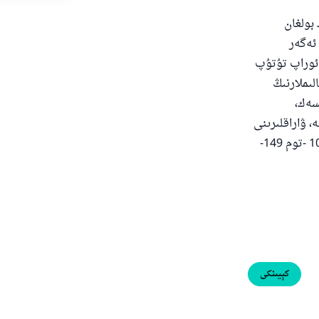
بولغان
 ئەگەر
 ئوراپ تۇتۇپ
لىملارنىڭ
سەك،
 ۋاراقلىرىنى
1
-
توم
149-
كېيىنكى