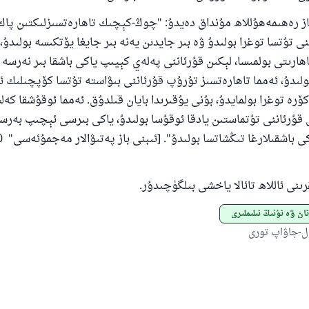
مۇسلىم رىۋايەت قىلغان (1893) ھەدىس
 رەھىمەھۇللاھ مۇنداق دەيدۇ
:
"
چوڭ
-
كېچىك تاھارەتسىزلىكتىن پاك 
ى تۇتسا توغرا بولىدۇ ۋە بىر جايدىن يەنە بىر جايغا يۆتكىسە بولىدۇ،
ئىئائە
ارىتى بولمىسا، لېكىن قۇرئاننى پەلەي كېيىپ ياكى باشقا بىر نەرسە
ولىدۇ، ئەمما تاھارەتسىز تۇرۇپ قۇرئاننى بىۋاستە تۇتسا كۆپچىلىك ئا
ۆرە توغرا بولمايدۇ، بۇنى يۇقىرىدا بايان قىلدۇق. ئەمما ئوقۇشقا كەل
قۇرئاننى تۇتماستىن يادقا ئوقۇسا بولىدۇ، ياكى بىرسى ئېچىپ بەرسە،
 باشقىلارغا تىڭشاتسا بولىدۇ
"
. [ئىبنى باز پەتىۋالار مەجمۇئەسى
"
0
ى ئاللاھ تائالا ياخشى بىلگۈچىدۇر.
ئان ۋە ئۇنىڭ ئىلىملىرى
ل-جاۋاپ تورى