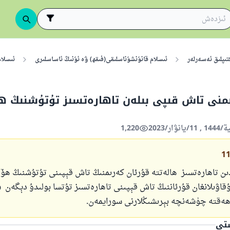
تىپلىق ئەسەرلەر
ئىسلام قانۇنشۇناسلىقى(فىقھ) ۋە ئۇنىڭ ئاساسلىرى
ئىسلا
ىمنى تاش قىپى بىلەن تاھارەتسىز تۇتۇشنىڭ 
1,220
1
تاھارەتسىز ھالەتتە قۇرئان كەرىمنىڭ تاش قېپىنى تۇتۇشنىڭ ھۆ
قاۋىلانغان قۇرئاننىڭ تاش قېپىنى تاھارەتسىز تۇتسا بولىدۇ دېگەن 
ھەقتە چۈشەنچە بېرىشىڭلارنى سورايمەن.
ستى