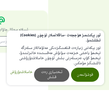
ئىسلام سوئال جاۋاپ
تور بېكىتىمىز ھۆججەت -ساقلانمىلار ئۈچۈن (Cookies)
ئىشلىتىدۇ.
تور بېكەتنى زىيارەت قىلغىنىڭىزدىكى مەلۇماتلار سىلەرگە
تېخىمۇ ياخشى خىزمەت سۇنۇش مەقسىتىدە خاتىرلىنىدۇ،
تېخىمۇ كۆپ نەرسىلەرنى بىلىش ئۈچۈن خاسلاشتۇرۇشنى
تاللىشىڭىز مۇمكىن.
ئىختىيارى رەت
خاسلاشتۇرۇش
قوشۇلىمەن
قىلىش