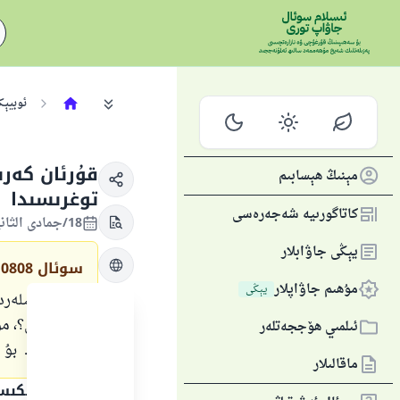
ئوبيېك
قۇرئان كەر
مېنىڭ ھېسابىم
توغرىسىدا
كاتاگورىيە شەجەرەسى
18/جمادى الثانية/1444 , 11/يانۋار/2023
يېڭى جاۋابلار
سوئال
10808
مۇھىم جاۋاپلار
يېڭى
مەن سىلەردىن 
سورايمەن؟، مۇ
ئىلمىي ھۆججەتلەر
توغرىمۇ؟
.
بۇ 
ماقالىلار
جاۋاپنىڭ تېكى