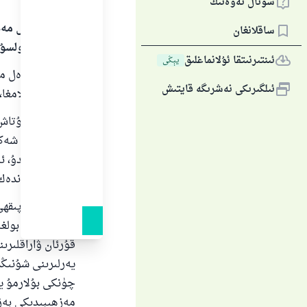
سوئال ئەۋەتىڭ
بارلىق گۈزەل مەد
ساقلانغان
سالاملىرى بولسۇ
ئىنتىرنىتقا ئۇلانماغلىق
يېڭى
بارلىق گۈزەل مەد
ئىلگىرىكى نەشرىگە قايتىش
ئەلەيھىسسالامغا، 
قۇرئانغا تۇتاش ب
ياكى قايسى شەكى
توغرا بولمايدۇ، ئ
مۇقاۋا دېگەندەك،
"كۇۋەيت پىقھى ت
مەزھىبىدىن بولغا
قۇرئان ۋاراقلىرى
يەرلىرىنى شۇنىڭ
چۈنكى بۇلارمۇ يى
ياخ
مەزھىبىدىكى بەزى