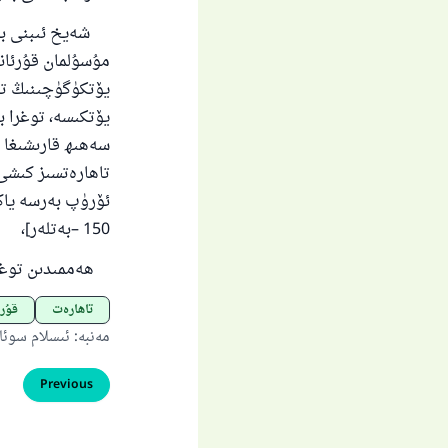
شەيخ ئىبنى باز
مۇسۇلمان قۇرئانن
يۆتكۈگۈچىنىڭ تاھ
يۆتكىسە، توغرا ب
سەھىھ قارىشىغا ك
تاھارەتسىز كىشى 
ئۆرۈپ بەرسە ياكى
150
–
بەتلەر]،
ھەممىدىن توغرىن
تاھارەت
قۇر
مەنبە
:
ئىسلام سوئا
Previous