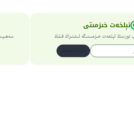
ئېلخەت خىزمىتى
 تورىنىڭ ئېلخەت خىزمىىتىگە ئىشتىراك قىلىڭ
سەھىپىن
ئابۇنىت بولىمەن
تورسەھىپىسى ھەققىدە
باش نازارەتچى
خۇسۇسىي سىياسەت
بارلىق ھوقۇق ئىسلام سوئال-جاۋاپ تورىغا مەنسۇپتۇر 1997-2025 ©