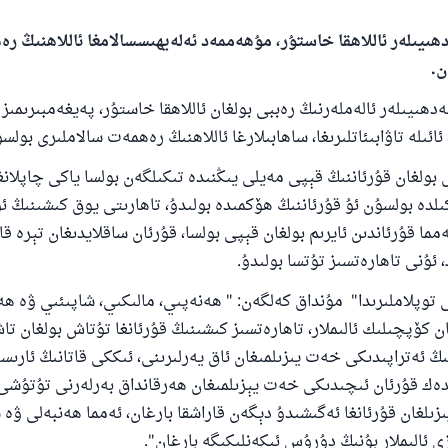
ھىيىلەر ئاللاھقا خاستۇر، مۇھەممەد ئەلەيھىسسالامغا ئاللاھنىڭ ر
ن.
ھىيىلەر ئالەملەرنىڭ رەببى بولغان ئاللاھقا خاستۇر، پەيغەمبىرىمى
ئائىلە تاۋابىئاتلىرىغا، ساھابىلارغا ئاللاھنىڭ رەھمەت سالاملىرى بولس
ولغان قۇرئاننىڭ قېپى مەيلى يىڭنىدە تىكىلگەن بولسا ياكى چاپلان
لدە بولسۇن ئۇ قۇرئاننىڭ ھۆكمىدە بولىدۇ، تاھارىتى يوق كىشىنىڭ 
ەمما قۇرئاندىن ئايرىم بولغان قېپى بولسا، قۇرئان ساقلايدىغان تېرە ق
 ئۇنى تاھارەتسىز تۇتسا بولىدۇ
.
110845 - نومۇرلۇق سوئالنىڭ جاۋابى ئائىلىن
وپلاملىرىدا
"
مۇنداق كەلگەن
:
"
ھەنەپىي، مالىكىي، شاپىئىي ۋە ھە
ساقلاپ قالدى
ن كۆپچىلىك ئالىملار، تاھارەتسىز كىشىنىڭ قۇرئانغا تۇتاش بولغان تا
نىڭ ئەتراپىدىكى خەت يىزىلمىغان ئاق يەرلىرىنى، ئىككى قاتانىڭ ئارىس
ئۇممەتكە جاۋاپ بېرىشىمىزگە ياردەم قىلىڭ
دەك قۇرئان ئىچىدىكى خەت يېزىلمىغان ھەرقانداق بەرلەرنى تۇتۇشى
پەيغەمبەرئەلەيھىسسالام مۇنداق دېگەن:
زىلغان قۇرئانغا ئەگىشىدۇ دېگەن قاراشقا بارغان، ئەمما ھەنبەلى ۋە 
شىلىققا باشلارپ قويغان كىشى قىلغۇچىغا ئوخشاش ساۋاپقا ئېرىشى
 ئالىملار بۇنىڭ دۇرۇس ئىكەنلىكىگە بارغان
".