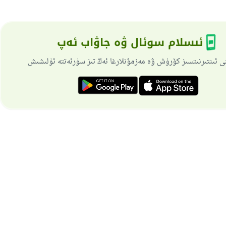
ئىسلام سوئال ۋە جاۋاب ئەپ
ى ئىنتىرنىتسىز كۆرۈش ۋە مەزمۇنلارغا ئەڭ تىز سۈرئەتتە ئۈلىشىش