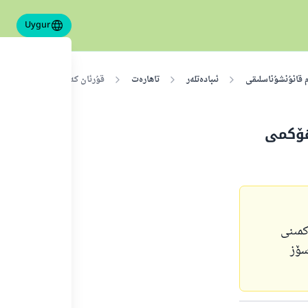
Uygur
م قانۇنشۇناسلىقى
ئىبادەتلەر
تاھارەت
قۇرئان كەرىمنى تاش قىپى بىل
ھۆكمى
كمىنى
سۆز