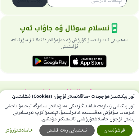
ئابۇنىت بولىمەن
ئىسلام سوئال ۋە جاۋاب ئەپ
سەھىپىنى ئىنتىرنىتسىز كۆرۈش ۋە مەزمۇنلارغا ئەڭ تىز سۈرئەتتە
ئۈلىشىش
تورسەھىپىسى ھەققىدە
باش نازارەتچى
خۇسۇسىي سىياسەت
تور بېكىتىمىز ھۆججەت -ساقلانمىلار ئۈچۈن (Cookies) ئىشلىتىدۇ.
بارلىق ھوقۇق ئىسلام سوئال-جاۋاپ تورىغا مەنسۇپتۇر 1997-2025 ©
تور بېكەتنى زىيارەت قىلغىنىڭىزدىكى مەلۇماتلار سىلەرگە تېخىمۇ ياخشى
خىزمەت سۇنۇش مەقسىتىدە خاتىرلىنىدۇ، تېخىمۇ كۆپ نەرسىلەرنى
بىلىش ئۈچۈن خاسلاشتۇرۇشنى تاللىشىڭىز مۇمكىن.
قوشۇلىمەن
ئىختىيارى رەت قىلىش
خاسلاشتۇرۇش