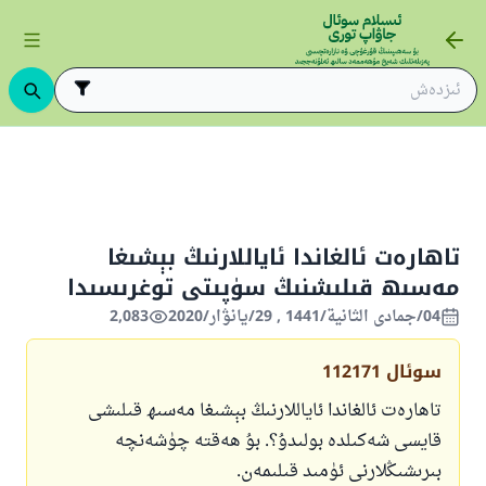
ىڭ ئاساسلىرى
ئىسلام قانۇنشۇناسلىقى
ئىبادەتلەر
تاھارەت
تە
تاھارەت ئالغاندا ئاياللارنىڭ بېشىغا
مەسىھ قىلىشنىڭ سۈپىتى توغرىسىدا
04/جمادى الثانية/1441 , 29/يانۋار/2020
2,083
سوئال
112171
تاھارەت ئالغاندا ئاياللارنىڭ بېشىغا مەسىھ قىلىشى
قايسى شەكىلدە بولىدۇ؟. بۇ ھەقتە چۈشەنچە
بىرىشىڭلارنى ئۈمىد قىلىمەن.