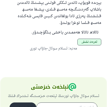
يېرىدە قويۇپ، ئاندىن ئىككى قولىنى بېشىنىڭ ئالدىدىن
باشلاپ گەردىنىگىچە مەسىھ قىلدى، بېشىغا مەسىھ
قىلىشنىڭ پەرزى ئادا بولغاندىن كىيىن قايسى شەكىلدە
مەسىھ قىلسا توغرا بولىدۇ.
ئاللاھ تائالا ھەممىدىن ياخشى بىلگۈچىدۇر.
تەرەت ئىلىش
مەنبە
:
ئىسلام سوئال-جاۋاپ تورى
ئېلخەت خىزمىتى
ئىسلام سوئال جاۋاپ تورىنىڭ ئېلخەت خىزمىىتىگە ئىشتىراك قىلىڭ