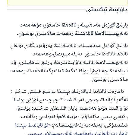
جاۋاپنىڭ تېكىستى
بارلىق گۈزەل مەدھىيىلەر ئاللاھقا خاستۇر، مۇھەممەد
ئەلەيھىسسالامغا ئاللاھنىڭ رەھمەت سالاملىرى بولسۇن.
بارلىق گۈزەل مەدھىيىلەر ئالەملەرنىڭ پەرۋەردىگارى بولغان
ئاللاھ تائالاغا خاستۇر، پەيغەمبىرىمىزمۇھەممەد
ئەلەيھىسسالامغا، ئائىلە تاۋابىئاتلىرىغا، بارلىق ساھابىلىرى ۋە
قىيامەتكىچە توغرا يولغا ئەگەشكەنلەرگە ئاللاھنىڭ رەھمەت
سالاملىرى بولسۇن.
تاھارەت ئالغاندا ئاياللارنىڭ بېشىغا مەسىھ قىلىش شەكلى:
ئەگەر ئايالنىڭ چېچى ئەر كىشىنىڭ چېچىدىن ئۇزۇن بولسا،
ئۇ ۋاقىتتا مۇنۇ ھەدىستە بايان قىلىنغان شەكىلدە بولىدۇ.
رۇبەيئ بىنتى مۇئەۋۋىز رەزىيەللاھۇ ئەنھادىن رىۋايەت
قىلىنىدۇكى، پەيغەمبەرئەلەيھىسسالام:
ئۇ ئايالنىڭ يېنىدا
تاھارەت ئالغاندا، پەيغەمبەرئەلەيھىسسالام چېچېنى