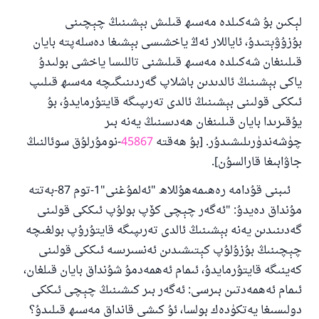
لېكىن بۇ شەكىلدە مەسىھ قىلىش بېشىنىڭ چېچىنى
بۇزۇۋېتىدۇ، ئاياللار ئەڭ ياخشىسى بېشىغا دەسلەپتە بايان
110845 - نومۇرلۇق سوئالنىڭ جاۋابى
قىلىنغان شەكىلدە مەسىھ قىلىشنى تاللىسا ياخشى بولىدۇ
ياكى بېشىنىڭ ئالدىدىن باشلاپ گەردىنىگىچە مەسىھ قىلىپ
ئائىلىنى ساقلاپ قالدى
ئىككى قولىنى بېشىنىڭ ئالدى تەرىپىگە قايتۇرمايدۇ، بۇ
ئۇممەتكە جاۋاپ بېرىشىمىزگە ياردەم قىلىڭ
يۇقىرىدا بايان قىلىنغان ھەدىسنىڭ يەنە بىر
چۈشەندۈرىلىشىدۇر. [بۇ ھەقتە
45867
-نومۇرلۇق سوئالنىڭ
پەيغەمبەرئەلەيھىسسالام مۇنداق دېگەن:
ياخشىلىققا باشلارپ قويغان كىشى قىلغۇچىغا
جاۋابىغا قارالسۇن].
ئوخشاش ساۋاپقا ئېرىشىدۇ
ئىبنى قۇدامە رەھىمەھۇللاھ "ئەلمۇغنى"1-توم 87-بەتتە
مۇسلىم رىۋايەت قىلغان (1893) ھەدىس
مۇنداق دەيدۇ: "ئەگەر چېچى كۆپ بولۇپ ئىككى قولىنى
گەدىنىدىن يەنە بېشىنىڭ ئالدى تەرىپىگە قايتۇرۇپ بولغىچە
چېچىنىڭ بۇزۇلۇپ كېتىشىدىن ئەنسىرىسە ئىككى قولىنى
ئىئائە
كەينىگە قايتۇرمايدۇ، ئىمام ئەھمەدمۇ شۇنداق بايان قىلغان،
ئىمام ئەھمەدتىن بىرسى: ئەگەر بىر كىشىنىڭ چېچى ئىككى
دولىسىغا يەتكۈدەك بولسا، ئۇ كىشى قانداق مەسىھ قىلىدۇ؟