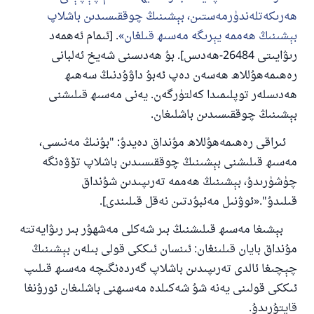
ھەرىكەتلەندۈرمەستىن، بېشىنىڭ چوققىسىدىن باشلاپ
بېشىنىڭ ھەممە يېرىگە مەسىھ قىلغان
. [ئىمام ئەھمەد
رىۋايىتى 26484-ھەدىس]. بۇ ھەدىسنى شەيخ ئەلبانى
رەھىمەھۇللاھ ھەسەن دەپ ئەبۇ داۋۇدنىڭ سەھىھ
ھەدىسلەر توپلىمىدا كەلتۈرگەن. يەنى مەسىھ قىلىشنى
بېشىنىڭ چوققىسىدىن باشلىغان.
ئىراقى رەھىمەھۇللاھ مۇنداق دەيدۇ: "بۇنىڭ مەنىسى،
مەسىھ قىلىشنى بېشىنىڭ چوققىسىدىن باشلاپ تۆۋەنگە
چۈشۈرىدۇ، بېشىنىڭ ھەممە تەرىپىدىن شۇنداق
قىلىدۇ".«ئوۋنىل مەئبۇدتىن نەقل قىلىندى].
بېشىغا مەسىھ قىلىشنىڭ بىر شەكلى مەشھۇر بىر رىۋايەتتە
مۇنداق بايان قىلىنغان: ئىنسان ئىككى قولى بىلەن بېشىنىڭ
چېچىغا ئالدى تەرىپىدىن باشلاپ گەردەنگىچە مەسىھ قىلىپ
ئىككى قولىنى يەنە شۇ شەكىلدە مەسىھنى باشلىغان ئورۇنغا
قايتۇرىدۇ.