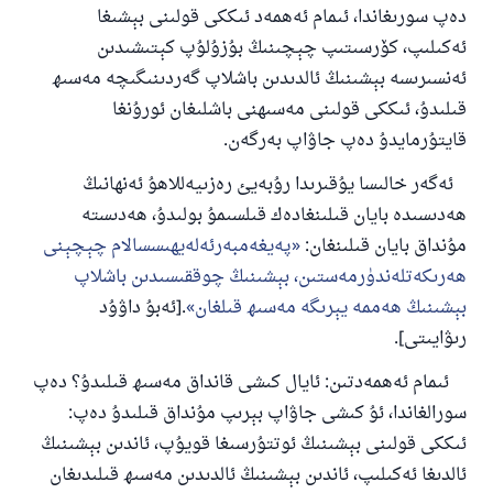
دەپ سورىغاندا، ئىمام ئەھمەد ئىككى قولىنى بېشىغا
ئەكىلىپ، كۆرسىتىپ چېچىنىڭ بۇزۇلۇپ كېتىشىدىن
ئەنسىرىسە بېشىنىڭ ئالدىدىن باشلاپ گەردىنىگىچە مەسىھ
قىلىدۇ، ئىككى قولىنى مەسىھنى باشلىغان ئورۇنغا
قايتۇرمايدۇ دەپ جاۋاپ بەرگەن.
ئەگەر خالىسا يۇقىرىدا رۇبەيئ رەزىيەللاھۇ ئەنھانىڭ
ھەدىسىدە بايان قىلىنغادەك قىلسىمۇ بولىدۇ، ھەدىستە
مۇنداق بايان قىلىنغان:
پەيغەمبەرئەلەيھىسسالام چېچېنى
ھەرىكەتلەندۈرمەستىن، بېشىنىڭ چوققىسىدىن باشلاپ
بېشىنىڭ ھەممە يېرىگە مەسىھ قىلغان
.[ئەبۇ داۋۇد
رىۋايىتى].
ئىمام ئەھمەدتىن: ئايال كىشى قانداق مەسىھ قىلىدۇ؟ دەپ
سورالغاندا، ئۇ كىشى جاۋاپ بېرىپ مۇنداق قىلىدۇ دەپ:
ئىككى قولىنى بېشىنىڭ ئوتتۇرسىغا قويۇپ، ئاندىن بېشىنىڭ
ئالدىغا ئەكىلىپ، ئاندىن بېشىنىڭ ئالدىدىن مەسىھ قىلىدىغان