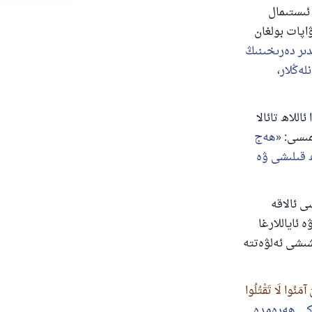
ئىستىمال
اپات بولغان
ىر دەرىخىنىڭ
لەڭلار،
للاھ تائالا
ىسى:
ھەج
ھ قىلىشى ۋە
ى ئالاقە
ئاياللارغا
شىشى ئەلۋەتتە
نَ آمَنُوا لَا تَقْتُلُوا
ياكى ھەرەمدە