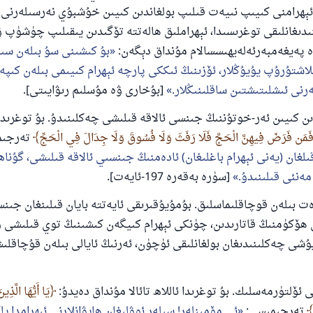
ئېھرامنى كىيىپ نىيەت قىلىپ بولغاندىن كىيىن خۇشبۇي نەرسىلەرنى 
دىغانلىقى توغرىسىدا، ئېھراملىق ھالەتتە تۆگىدىن يىقىلىپ چۈشۈپ ۋ
 پەيغەمبەرئەلەيھىسسالام مۇنداق دېگەن:
بۇ كىشىنى سۇ بىلەن سىد
لاشتۇرۇپ يۇيۇڭلار، ئۆزىنىڭ ئىككى پارچە ئېھرام كىيىمى بىلەن كىپەن
نى ئىشلىتىشتىن ساقلىنىڭلار.
[بۇخارى ۋە مۇسلىم رىۋايىتى].
دىن كىيىن ئەر-خوتۇننىڭ جىنسى ئالاقە قىلىشى چەكلىنىدۇ. بۇ توغرىدا ئا
َمَن فَرَضَ فِيهِنَّ الْحَجَّ فَلَا رَفَثَ وَلَا فُسُوقَ وَلَا جِدَالَ فِي الْحَجِّ
تەرجىم
لغان (يەنى ئېھرام باغلىغان) ئادەمنىڭ جىنسىي ئالاقە قىلىشى، گۇنا
ەنئى قىلىنىدۇ.
[سۈرە بەقەرە 197-ئايەت].
ەت بىلەن قوچاقلىماسلىق. بۇمۇيۇقىرىقى ئايەتتە بايان قىلىنغان جىنس
ھۆكۈمنىڭ قاتارىدىن، چۈنكى ئېھرام كىيگەن كىشىنىڭ توي قىلىشى ۋە 
شى چەكلىنىدىغان بولغانلىقى ئۈچۈن، ئەرنىڭ ئايالى بىلەن قۇچاقلى
يَا أَيُّهَا الَّذِي
تەرجىمىسى:
ئى مۆمىنلەر! سىلەر ئوۋلىغان ھايۋانلارنى ئىھرامدا 