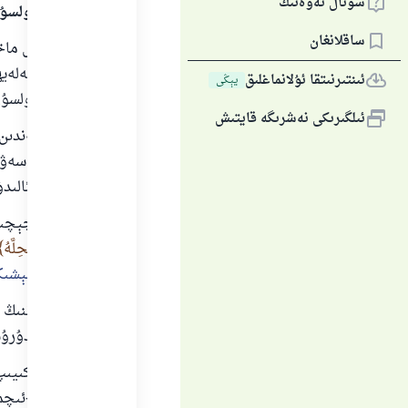
سوئال ئەۋەتىڭ
سالاملىرى بولسۇ
ساقلانغان
بارلىق گۈزەل ماخ
مۇھەممەد ئەلەيھىس
ئىنتىرنىتقا ئۇلانماغلىق
يېڭى
سالاملىرى بولسۇن
ئىلگىرىكى نەشرىگە قايتىش
ئېھرام كىيگەندىن
كىيگەنلىكى سەۋە
ئۆز ئىچىگە ئالىدۇ
1-بېشىنىڭ چېچىنى ئالدۇرۇش. بۇ توغرىدا ئاللاھ تائالا مۇنداق دەيدۇ:
يَبْلُغَ الْهَدْيُ مَحِلَّهُ
يەتمىگىچە بېشىڭ
ئالىملاربەدەننىڭ
چېچىنى ئالدۇرۇش
2-ئېھرامنى كىيى
ياكى يېمەك-ئىچم