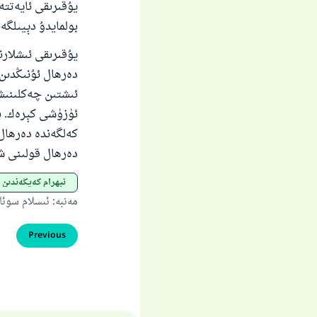
يۇقىرىقى ئايەتتە
بولمايدۇ دېيىلگەن
يۇقىرىقى ئىشلارن
دەرھال ئۇنىڭدىن 
ئىشتىن چەكلىنىشى
ئۈزۈشى كېرەك. بۇ
كەلگەندە دەرھال 
دەرھال قولىنى ش
ئېھرام كەيگەندىن 
مەنبە
:
ئىسلام سوئا
Previous