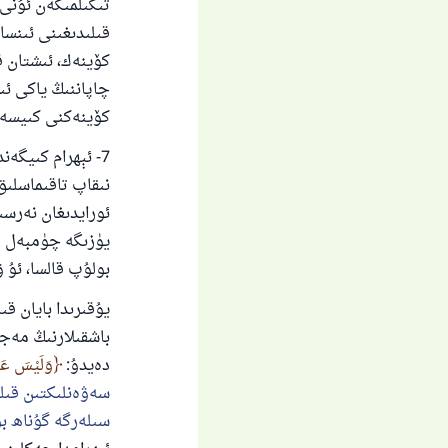
تىكىلمىگەن ئۇنى 
قىلىدىغىنى ئىنسا
كۆينەك، ئىشتان ق
چاپاننىڭ ياكى ئى
كۆينەكنى كىيسە ت
7- ئېھرام كىيگە
نىقاپ تاقىماسلىق
ئورايدىغان نەرس
يۈزىگە چۈمبەل تا
بولۇپ قالسا، ئۇ ۋ
يۇقىرىدا بايان ق
باشقىلارنىڭ مەجبۇ
دەيدۇ:
وَلَيْسَ عَلَ
سەۋەنلىكتىن قىلى
سىلەرگە گۇناھ بو