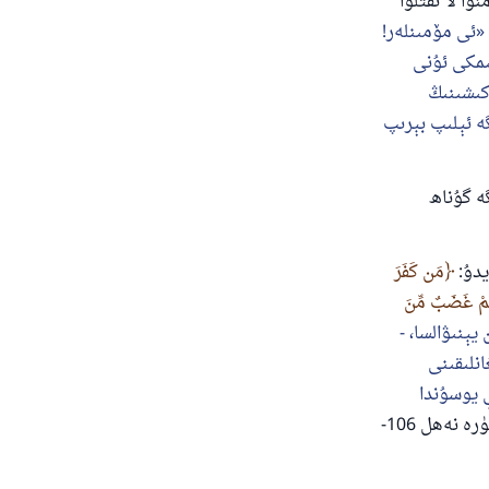
آمَنُوا لَا تَقْتُلُوا
ئى مۆمىنلەر!
ىمكى ئۇنى
كىشىنىڭ
ە ئېلىپ بېرىپ
ە گۇناھ
يدۇ:
مَن كَفَرَ
يْهِمْ غَضَبٌ مِّنَ
يېنىۋالسا، -
نلىقىنى
ي يوسۇندا
[سۈرە نەھل 106-