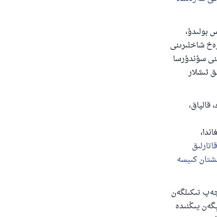
 بولىدۇ،
رەخ شاخلىرىنى
ىنى سۇندۇرسا
 ئىشلار
 قالپاق،
ى
ندا،
اتارلىق
ىشتان كىيسە
دۇ
لچەپ تىكىلگەن
ېگەن يىڭنىدە