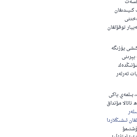
ەقسەت
 كىيىدىغان
ەختنى
ييار توقۇلغان
 كىشى يۈزىگە
يېرىنى
شۇنىڭدەك
ات ئەرلەر
، بىلمەي ياكى
 تائالا مۇنداق
لەر
ان ئىشىڭلاردا
تۈرۈشنىمۇ