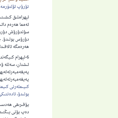
تۇرۇپ ئۆلتۈرمەڭل
ئېھراملىق كىشىن
ئەمما ھەرەم دائى
سۇندۇرۇش دۇرۇس 
دۇرۇس بولىدۇ. چ
ھەرەمگە ئالاقىدا
6-ئېھرام كىيگەند
ئىشتان، سەللە ۋە
پەيغەمبەرئەلەيھى
پەيغەمبەرئەلەيھ
كىيىملەرنى كىيمە
بولىدۇ، ئادەتتىك
ياخ
يۇقىرىقى ھەدىستە
دەپ بۇنى يىڭنىدە