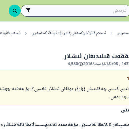
ەسەرلەر
ئىسلام قانۇنشۇناسلىقى(فىقھ) ۋە ئۇنىڭ ئاساسلىرى
ئىسلام قانۇنش
ققەت قىلىدىغان ئىشلار
4,580
ەندىن كىيىن چەكلىنىش زۆرۈر بولغان ئىشلار قايسى؟، بۇ ھەقتە چۈش
سورايمەن.
ستى
ھىيىلەر ئاللاھقا خاستۇر، مۇھەممەد ئەلەيھىسسالامغا ئاللاھنىڭ ر