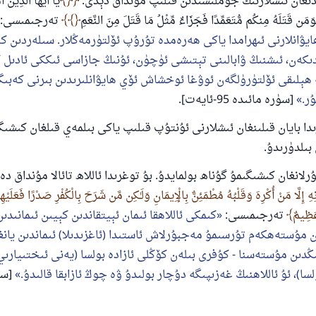
دىغان ئىشلارنىڭ جۈملىسىدىن قىلىپ مۇنداق دېدى:
﴿
يَا أَيُّهَا الَّذِينَ 
َمَن قَتَلَهُ مِنكُم مُّتَعَمِّدًا فَجَزَاءٌ مِّثْلُ مَا قَتَلَ مِنَ النَّعَمِ
﴾
تەرجىمىسى:
ايۋانلارنى ئىھرامدا ياكى ھەرەمدە تۇرۇپ ئۆلتۈرمەڭلار. سىلەردىن ك
ىكەن، ئىشنىڭ ۋابالىنى تېتىشى ئۈچۈن، ئۇنىڭ جازاسى ئىككى ئادىل 
ھېلىقى ئۆلتۈرۈلگەن ئوۋغا ئوخشاش ئۆي ھايۋانلىرىدىن بىرنى كەبىگ
ر.
[سۈرە مائىدە 95-ئايەت].
رىدا بايان قىلىنغان ئىشلارنى ئۇنتۇپ قىلىپ ياكى بىلمەي قىلغان كىشىگ
 بىلدۈرىدۇ.
انغان كىشىگىمۇ گۇناھ بولمايدۇ. بۇ توغرىدا ئاللاھ تائالا مۇنداق دە
نِهِ إِلَّا مَنْ أُكْرِهَ وَقَلْبُهُ مُطْمَئِنٌّ بِالْإِيمَانِ وَلَـٰكِن مَّن شَرَحَ بِالْكُفْرِ صَدْرًا فَعَلَ
عَظِيمٌ
تەرجىمىسى:
كىمكى ئاللاھقا ئىمان ئېيتقاندىن كېيىن ئىمانىدىن 
ن مۇستەھكەم تۇرسىمۇ مەجبۇرلاش ئاستىدا (ئاغزىدىلا) ئىماندىن يانغا
ىڭدىن مۇستەسنا - كۇفرى بىلەن كۆڭلى ئازادە بولسا (يەنى ئىختىيارى
سا)، ئۇ ئاللاھنىڭ غەزىپىگە دۇچار بولىدۇ ۋە چوڭ ئازابقا قالىدۇ.