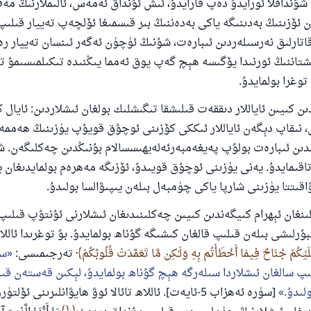
شۇنداقلا ئورايدۇ دەپ قارايدۇ، ئىش ئۇنداق ئەمەس، ئالىملارنىڭ م
ن ئۆزىنىڭ بەدىنىگە ياكى بەدەننىڭ بىر قىسمىغا ئۆلچەپ تەييار قىلىپ
ئىئائە
اتارلىق نەرسىلەردىن ئىبارەت، شۇنىڭ ئۈچۈن ئەگەر ئىنسان تەييار ر
شتاننىڭ ئورنىدا يۆگىسە ھېچ گەپ يوق ئەمما يىڭنىدە تىكىلمىسىمۇ تە
وغرا بولمايدۇ.
ندىن كىيىن ئاياللار دىققەت قىلىشقا تىگىشلىك بولغان ئىشلاردىن: ئايال
، نىقاپ دېگەن ئاياللار ئىككى كۆزىنى ئوچۇق قويۇپ يۈزىنىڭ ھەممە 
ىدىن ئىبارەت بولۇپ پەيغەمبەرئەلەيھىسسالام بۇنىڭدىن چەكلىگەن. 
قىمايدۇ. يەنى يۈزىنى ئوچۇق قويىدۇ، ئۆزىگە مەھرەم بولمايدىغان ي
اقىتتا يۈزىنى شارپا ياكى چۈمبەل بىلەن يىپىۋالسا بولىدۇ.
ىلىنغان ئېھرام كىيگەندىن كىيىن چەكلىنىدىغان ئىشلارنى ئۇنتۇپ قىلىپ
رلىشى بىلەن قىلىپ قالغان كىشىگە گۇناھ بولمايدۇ. بۇ توغرىدا ئاللاھ
يْكُمْ جُنَاحٌ فِيمَا أَخْطَأْتُم بِهِ وَلَـٰكِن مَّا تَعَمَّدَتْ قُلُوبُكُمْ
تەرجىمىسى:
سى
پ سالغان ئىشلاردا سىلەرگە ھېچ گۇناھ بولمايدۇ، لېكىن قەستەن قىلغ
لىدۇ.
[سۈرە ئەھزاب 5-ئايەت]. ئاللاھ تائالا ئوۋ ھايۋانلىرىنى ئۆل