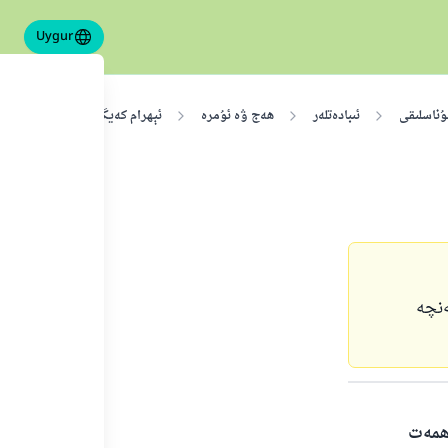
Uygur
ۇناسلىقى
ئىبادەتلەر
ھەج ۋە ئۇمرە
ئېھرام كەيگەندىن كېيىن دىققەت 
ەنچە
ەھمەت