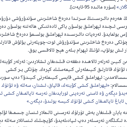
ار.
[سۈرە مائىدە 95-ئايەت].
ىڭ ھەرەم دائىرىسىنىڭ سىرتىدا دەرەخ شاخلىرىنى سۇندۇرۇشى دۇرۇس
رىسى ئىچىدە ئېھراملىق بولسۇن ياكى ئادەتتىكى ھالەتتە بولسۇن دە
بولمايدۇ. ئەرەپات دائىرىسىدە ئېھراملىق بولسىمۇ دەرەخ شاخلىر
ۈنكى دەرەخ شاخلىرىنى سۇندۇرۇش ئوت-چوپلەرنى يۇلۇش قاتارلىق
ر ئىش بولۇپ، ئۇنىڭ ئېھرام بىلەن ھېچ ئالاقىسى يوق.
ىن كىيىن ئەرلەر ئالاھىدە دىققەت قىلىدىغان ئىشلاردىن: ئەرلەر كۆينەك،
 ئۆتۈك قاتارلىق كىيىملەرنى كىيمەسلىك كېرەك. چۈنكى بىر كىشى
110845 - نومۇرلۇق سوئالنىڭ جاۋابى ئائىلىن
سسالامدىن: ئېھراملىق كىشى قايسى كىيىملەرنى كىيىدۇ؟ دەپ سورىغا
ساقلاپ قالدى
ىسسالام:
ئېھراملىق كىشى كۆينەك، قالپاق، ئىشتان، سەللە ۋە ئۆتۈك ق
يدۇ دېگەن ۋە ئاستى تەرەپنى ئورايدىغان نەرسە تاپالمىغان كىشى ئ
ئۇممەتكە جاۋاپ بېرىشىمىزگە ياردەم قىلىڭ
ى ئاياغ تاپالمىغان كىشى ئۆتۈك كىيسە بولىدۇ، دېگەن.
پەيغەمبەرئەلەيھىسسالام مۇنداق دېگەن:
شىلىققا باشلارپ قويغان كىشى قىلغۇچىغا ئوخشاش ساۋاپقا ئېرىشى
 بايان قىلىنغان بەش تۈرلۈك نەرسىنى ئالىملار ئىنسان جىسمىغا ئۆ
 تىكىلگەن نەرسىلەر دەپ ئىپادىلەيدۇ، كۆپچىلىك ئىنسانلار سەللە د
مۇسلىم رىۋايەت قىلغان (1893) ھەدىس