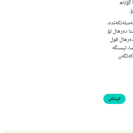
 گۇناھ
.
ئەسلەتكەندە،
ا دەرھال ئۇ
 دەرھال قول
ا، ئېسىگە
كەلگەن
كېيىنكى