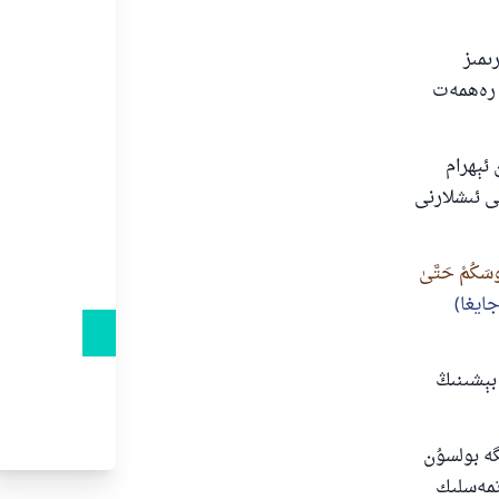
ىمىز
ڭ رەھمەت
ئېھرام
ى ئىشلارنى
وسَكُمْ حَتَّىٰ
ايغا)
 بېشىنىڭ
گە بولسۇن
تمەسلىك