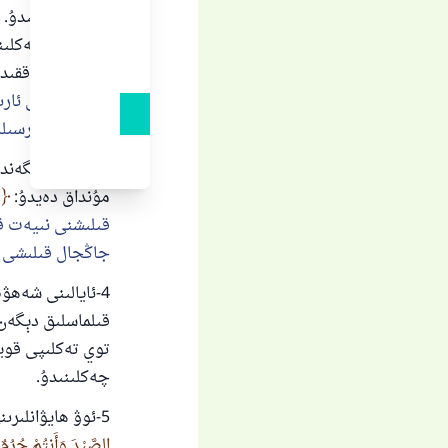
تەلەپ قىلىنىدۇ. 
قىلىشنىڭ چەكلىنى
كىشىنىڭ ھەققىدە
يوپۇرمىقىنى ئارى
خۇشبۇي نەرسىلەر
3-ئېھرام كىيگەن
مۇنداق دەيدۇ:
ف
قىلىشنى نىيەت قى
جاڭجال قىلىشى م
4-ئايالىنى شەھۋ
قىلماسلىق دېگەن 
توي تەكلىپى قويۇ
چەكلىنىدۇ.
5-ئوۋ ھايۋانلىرىنى ئۆلتۈرمەسلىك. بۇ توغرىدا ئاللاھ تائالا مۇنداق دەيدۇ:
الصَّيْدَ وَأَنتُمْ حُرُمٌ