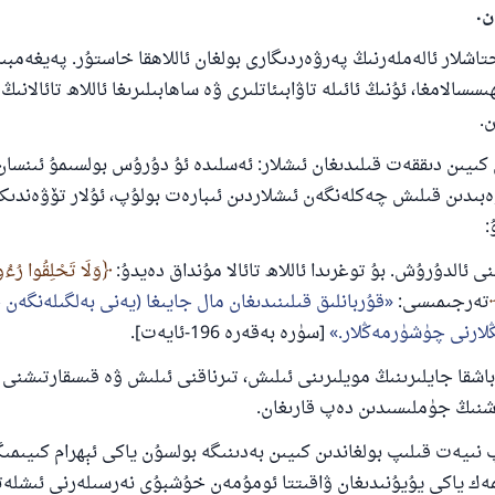
ن.
تاشلار ئالەملەرنىڭ پەرۋەردىگارى بولغان ئاللاھقا خاستۇر. پەيغەمبىر
سالامغا، ئۇنىڭ ئائىلە تاۋابىئاتلىرى ۋە ساھابىلىرىغا ئاللاھ تائالانى
.
 كىيىن دىققەت قىلىدىغان ئىشلار: ئەسلىدە ئۇ دۇرۇس بولسىمۇ ئىنسان 
بىدىن قىلىش چەكلەنگەن ئىشلاردىن ئىبارەت بولۇپ، ئۇلار تۆۋەندىك
:
وَلَا تَحْلِقُوا رُءُ
تەرجىمىسى:
قۇربانلىق قىلىنىدىغان مال جايىغا (يەنى بەلگىلەنگەن ج
لارنى چۈشۈرمەڭلار.
[سۈرە بەقەرە 196-ئايەت].
 باشقا جايلىرىنىڭ مويلىرىنى ئىلىش، تىرناقنى ئىلىش ۋە قىسقارتىشنى
نىڭ جۈملىسىدىن دەپ قارىغان.
پ نىيەت قىلىپ بولغاندىن كىيىن بەدىنىگە بولسۇن ياكى ئېھرام كىيىمى
ەك ياكى يۇيۇنىدىغان ۋاقىتتا ئومۇمەن خۇشبۇي نەرسىلەرنى ئىشلە