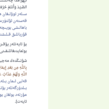
ئېھرامدا چەكلىنى
الصَّيْدَ وَأَنتُمْ حُرُمٌو
سىلەر ئوۋلىغان ھ
قەستەن ئۆلتۈرىد
باھالىشى بويىچە 
قۇربانلىق قىلىشتۇ
بۇ ئايەتلەر يۇقى
بولمايدىغانلىقىنى
شۇنىڭدەك مەجبۇرل
بِاللَّـهِ مِن بَعْدِ إِيمَا
اللَّـهِ وَلَهُمْ عَذَابٌ 
قەلبى ئىمان بىلە
بىلدۈرگەنلەر بۇن
مۇرتەد بولغان بول
ئايەت].