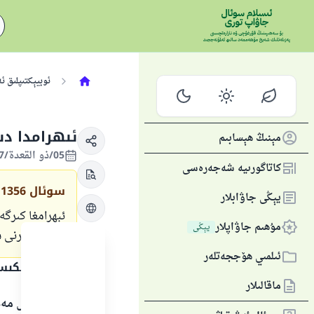
ئوبيېكتىپلىق ئ
ئىھرامدا دى
مېنىڭ ھېسابىم
05/ذو القعدة/1437 , 08/ئاۋغۇست/2016
كاتاگورىيە شەجەرەسى
سوئال
11356
يېڭى جاۋابلار
ئېھرامغا كىرگ
مۇھىم جاۋاپلار
يېڭى
بېرىشىڭلارنى 
ئىلمىي ھۆججەتلەر
جاۋاپنىڭ تېكى
ماقالىلار
بارلىق گۈزەل مەد