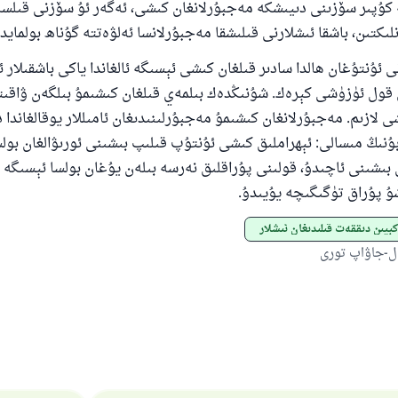
 كۇپىر سۆزىنى دىيىشكە مەجبۇرلانغان كىشى، ئەگەر ئۇ سۆزنى قىلسا
لىكتىن، باشقا ئىشلارنى قىلىشقا مەجبۇرلانسا ئەلۋەتتە گۇناھ بولمايدۇ
ى ئۇنتۇغان ھالدا سادىر قىلغان كىشى ئېسىگە ئالغاندا ياكى باشقىلار 
قول ئۈزۈشى كېرەك. شۇنىڭدەك بىلمەي قىلغان كىشىمۇ بىلگەن ۋاقىتت
 لازىم. مەجبۇرلانغان كىشىمۇ مەجبۇرلىنىدىغان ئامىللار يوقالغاندا
نىڭ مىسالى: ئېھراملىق كىشى ئۇنتۇپ قىلىپ بىشىنى ئورىۋالغان بولس
بىشىنى ئاچىدۇ، قولىنى پۇراقلىق نەرسە بىلەن يۇغان بولسا ئېسىگە 
ۇ پۇراق تۈگىگىچە يۇيىدۇ.
كېيىن دىققەت قىلىدىغان ئىشلار
ل-جاۋاپ تورى