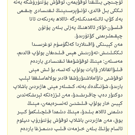
ئۈچىنچى يىللىقتا ئوقۇيمەن، ئوقۇش پۈتتۈرۈشكە يەنە
ئىككى يىل قالدى، ئۇنىۋېرسىتېنىڭ ئىقتىسادى چىقىمى
بەك كۆپ ئائىلەمدىكىلەرگە -ئاللاھ بەرىكەت ئاتا
قىلسۇن-ئۇلار ئاللاھنىڭ پەزلى بىلەن پۈتۈن
چېقىملىرىمنى كۆتۈرىدۇ.
مەن كېيىنكى ۋاقىتلاردا كەلگۈسۈم توغرىسىدا
ئىككىلىنىش-تەۋرىنىش ھېس قىلىدىغان بولۇپ قالدىم،
مەسىلەن: مېنىڭ ئوقۇشۇمغا ئىقتىسادى ياردەم
قىلىۋاتقانلار ۋاپات بولۇپ كەتسە، بۇ ئىش مېنى
ئوقۇشنى داۋاملاشتۇرۇشقا قادىر بولالماسلىققا ئېلىپ
بارىدۇ، شۇنىڭدەك يەنە، كىشىلەر مېنى ھازىردىن باشلاپ
دوكتۇر دەپ چاقىرىشىدۇ، مەن ئىززەتكە ئېرىشكەندىن
كېيىن خار بولۇپ قىلىشتىن ئەنسىرەيمەن، مېنىڭ
دىلىمنى ئاللاھ بىلىدۇ، مېنىڭ دىلىمدا قىلچىلىكمۇ كىبىر
يوق، مەن ھازىردىن باشلاپ ئوقۇش پۈتتۈرۈپ دىپلوم
ئالسام بۇنىڭ بىلەن خىزمەت قىلىپ دىنىمىزغا ياردەم