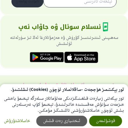
ئابۇنىت بولىمەن
ئىسلام سوئال ۋە جاۋاب ئەپ
سەھىپىنى ئىنتىرنىتسىز كۆرۈش ۋە مەزمۇنلارغا ئەڭ تىز سۈرئەتتە
ئۈلىشىش
تورسەھىپىسى ھەققىدە
باش نازارەتچى
خۇسۇسىي سىياسەت
تور بېكىتىمىز ھۆججەت -ساقلانمىلار ئۈچۈن (Cookies) ئىشلىتىدۇ.
بارلىق ھوقۇق ئىسلام سوئال-جاۋاپ تورىغا مەنسۇپتۇر 1997-2025 ©
تور بېكەتنى زىيارەت قىلغىنىڭىزدىكى مەلۇماتلار سىلەرگە تېخىمۇ ياخشى
خىزمەت سۇنۇش مەقسىتىدە خاتىرلىنىدۇ، تېخىمۇ كۆپ نەرسىلەرنى
بىلىش ئۈچۈن خاسلاشتۇرۇشنى تاللىشىڭىز مۇمكىن.
قوشۇلىمەن
ئىختىيارى رەت قىلىش
خاسلاشتۇرۇش