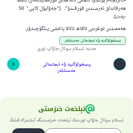
خاترىجەم بولىدۇ، كىمكى ئاللاھدىن قورقمايدىكەن، باشقا
ھەرقانداق نەرسىدىن قورقىدۇ". ["جەۋابۇل كاپى" 50
-بەت].
ھەممىدىن توغرىنى ئاللاھ تائالا ياخشى بىلگۈچىدۇر.
پىسخولۇگىيە ۋە ئىجتىمائى مەسىلىلەر
مەنبە
:
ئىسلام سوئال-جاۋاپ تورى
پىسخولۇگىيە ۋە ئىجتىمائى
مەسىلىلەر
ئېلخەت خىزمىتى
ئىسلام سوئال جاۋاپ تورىنىڭ ئېلخەت خىزمىىتىگە ئىشتىراك قىلىڭ