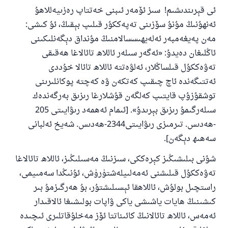
ئى قېرىندىشىم! سىز ئۆمەر ئىبنى خەتتاپ رەزىيەللاھۇ
ئەنھۇنىڭ مۇنۇ سۆزىنى تەپەككۇر قىلىپ بېقىڭ، ئۇ كىشى:
مەن پەيغەمبەر ئەلەيھىسسالامنىڭ مۇنداق دېگەنلىكىنى
ئاڭلىغان دەيدۇ: «ئەگەر سىلەر ئاللاھ تائالاغا ھەقىقى
تەۋەككۇل قىلساڭلار، ئەلۋەتتە ئاللاھ تائالا خۇددى
ئەتتىگەندە ئاچ چىقىپ كەتكەن ۋە كەچتە پوكانلىرىنى
توشقۇزۇپ قايتىپ كەلگەن قۇشلارغا رىزىق بەرگەندەك
سىلەرگىمۇ رىزىق بېرىدۇ». [ئىمام ئەھمەد رىۋايىتى 205
-ھەدىس. تىرمىزى رىۋايىتى2344-ھەدىس. شەيخ ئەلبانى
سەھىھ دېگەن].
شۇنى بىلىشىڭىز كېرەككى، سىزنىڭ مەسىلىڭىز، ئاللاھ تائالاغا
تەۋەككۇل قىلىشنى ئەمەلىيلەشتۈرۈش، ئۇنىڭدا سەمىيمى،
راستچىل بولۇش، ئاللاھقا ئېسىلىشتۇر، بۇ ھەرگىزمۇ بىر
كىشىنىڭ ھايات ياشىشى ياكى ۋاپات بولىشىغا ئالاقىدار
ئەمەس، ئاللاھ تائالانىڭ كائىناتتا ئۆز مەخلۇقاتلىرى ئىچىدە