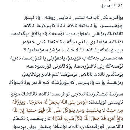
21 -ئايەت].
يۇقىرىدىكى ئايەتتە ئىشنى ناھايتى روشەن ۋە ئېنىق
چۈشىنىسىز. بۇ ئايەتتە ئاللاھ تائالا كاپىرلارغا: ئاللاھ
تائالانىڭ رىزىقنى يامغۇر، دەريا-ئۆستەڭ ۋە بۇلاق دېگەندەك
ئۇنىڭ سەۋەبلىرى بىلەن بىرگە بىكىتكەنلىكىنى خەۋەر
بېرىدۇ، ئەگەر ئاللاھ تائالا خالىسا مۇشۇ سەۋەبلەرنىڭ
ھەممىسىنى چەكلەپ قويىدۇ، يامغۇرنى ياغدۇرمىسا، دەريا-
ئۆستەڭلەرنى ئاقتۇرمىسا، بۇلاقلارنى قۇرىتىۋەتسە،
بۇنىڭدىن ئاللاھ تائالانى توسۇشقا كىم قادىر بولالايدۇ،
رىزىقنىڭ بۇ سەۋەبلىرىنى كەلتۈرۈشكە كىم قادىر بولالايدۇ؟!.
110845 - نومۇرلۇق سوئالنىڭ جاۋابى
سىزنىڭ ئىشىڭىزنىڭ ئىلاجى توغرىسىدا ئاللاھ تائالانىڭ مۇنۇ
ئائىلىنى ساقلاپ قالدى
ئايىتىنى ئويلىنىڭ:
وَمَنْ يَتَّقِ اللَّهَ يَجْعَلْ لَهُ مَخْرَجًا . وَيَرْزُقْهُ
مِنْ حَيْثُ لا يَحْتَسِبُ وَمَنْ يَتَوَكَّلْ عَلَى اللَّهِ فَهُوَ حَسْبُهُ إِنَّ اللَّهَ
ئۇممەتكە جاۋاپ بېرىشىمىزگە ياردەم قىلىڭ
بَالِغُ أَمْرِهِ قَدْ جَعَلَ اللَّهُ لِكُلِّ شَيْءٍ قَدْرًا
تەرجىمىسى: «كىمكى
پەيغەمبەرئەلەيھىسسالام مۇنداق دېگەن:
ئاللاھدىن قورقىدىكەن، ئاللاھ ئۇنىڭغا چىقىش يولى بېرىدۇ،