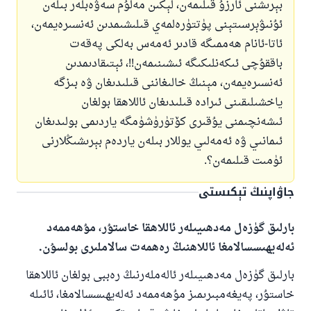
بېرىشنى ئارزۇ قىلىمەن، لېكىن مەلۇم سەۋەبلەر بىلەن
ئۇنىۋېرسىتېنى پۈتتۈرەلمەي قىلىشىمدىن ئەنسىرەيمەن،
ئاتا-ئانام ھەممىگە قادىر ئەمەس بەلكى پەقەت
باققۇچى ئىكەنلىكىگە ئىشىنىمەن!!، ئېتىقادىمدىن
ئەنسىرەيمەن، مېنىڭ خالىغاننى قىلىدىغان ۋە بىزگە
ياخشىلىقىنى ئىرادە قىلىدىغان ئاللاھقا بولغان
ئىشەنچىمنى يۇقىرى كۆتۈرۈشۈمگە ياردىمى بولىدىغان
ئىمانىي ۋە ئەمەلىي يوللار بىلەن ياردەم بېرىشىڭلارنى
ئۈمىت قىلىمەن؟.
جاۋاپنىڭ تېكىستى
بارلىق گۈزەل مەدھىيىلەر ئاللاھقا خاستۇر، مۇھەممەد
ئەلەيھىسسالامغا ئاللاھنىڭ رەھمەت سالاملىرى بولسۇن.
بارلىق گۈزەل مەدھىيىلەر ئالەملەرنىڭ رەببى بولغان ئاللاھقا
خاستۇر، پەيغەمبىرىمىز مۇھەممەد ئەلەيھىسسالامغا، ئائىلە