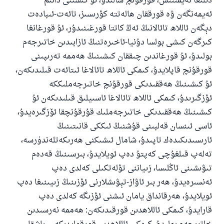
دىلىغا ئەيمىنىش، قورقۇنچ سالىدۇ، ئۇ كىشىنى دائىم
ئەيمەنگەن ۋە قورققان ھالەتتە كۆرىسىز، تائەت-ئىبادەت
دېگەن ئاللاھ تائالانىڭ ئەڭ كاتتا قورغىنىدۇر، ئۇ قورغانغا
كىرگەن كىشى بولسا دۇنيا-ئاخىرەتنىڭ ئازابىدىن خاتىرجەم
بولىدۇ، ئۇ قورغاندىن چىققان كىشىنىڭ ھەممە تەرىپىنى
قورقۇنچ قاپلايدۇ، كىمكى ئاللاھ تائالاغا ئىتائەت قىلىدىكەن،
ئۇ كىشىنىڭ ھەققىدىكى قورقۇنچ خاتىرجەملىككە
ئۆزگىرىدۇ، كىمكى ئاللاھ تائالاغا ئاسىيلىق قىلىدىكەن ئۇ
كىشىنىڭ ھەققىدىكى خاتىرجەملىك قۇرقۇنچقا ئۆزگىرەيدۇ،
ئاسى ئىنسان قەلبىنى قۇشنىڭ ئىككى قانىتىنىڭ
ئارىسىدىكىدەك تاپىدۇ، شامال ئىشىكنى ھەرىكەتلەندۈرسە،
تەلەپ قىلغۇچى كەپتۇ دەپ ئويلايدۇ، بىرسىنىڭ قەدەم
تىۋىشىنى ئاڭلىسا، زىياننى تۆلەتكىلى كەلدى دەپ
ئەنسىرەيدۇ، ھەر بىر ئاۋاز-تېۋىشلارنى ئۆزىنىڭ زىيىنىغا دەپ
ئويلايدۇ، ھەرقانداق يامان ئىشنى ئۆزىگە كەلدى دەپ
قارايدۇ، كىمكى ئاللاھدىن قورقىدىكەن: ھەممە نەرسىدىن