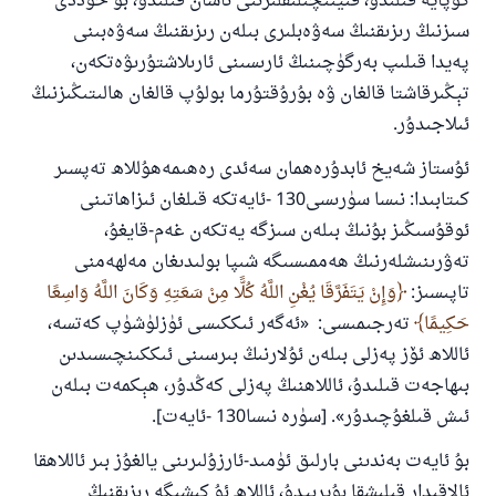
كۇپايە قىلىدۇ، قىيىنچىلىقلىرىنى ئاسان قىلىدۇ، بۇ خۇددى
سىزنىڭ رىزىقنىڭ سەۋەبلىرى بىلەن رىزىقنىڭ سەۋەبىنى
پەيدا قىلىپ بەرگۈچىنىڭ ئارىسىنى ئارىلاشتۇرىۋەتكەن،
تېڭىرقاشتا قالغان ۋە بۇرۇقتۇرما بولۇپ قالغان ھالىتىڭىزنىڭ
ئىلاجىدۇر.
ئۇستاز شەيخ ئابدۇرەھمان سەئدى رەھىمەھۇللاھ تەپسىر
كىتابىدا: نىسا سۈرىسى130 -ئايەتكە قىلغان ئىزاھاتىنى
ئوقۇسىڭىز بۇنىڭ بىلەن سىزگە يەتكەن غەم-قايغۇ،
تەۋرىنىشلەرنىڭ ھەممىسىگە شىپا بولىدىغان مەلھەمنى
تاپىسىز:
وَإِنْ يَتَفَرَّقَا يُغْنِ اللَّهُ كُلًّا مِنْ سَعَتِهِ وَكَانَ اللَّهُ وَاسِعًا
حَكِيمًا
تەرجىمىسى: «ئەگەر ئىككىسى ئۈزلۈشۈپ كەتسە،
ئاللاھ ئۆز پەزلى بىلەن ئۇلارنىڭ بىرسىنى ئىككىنچىسىدىن
بىھاجەت قىلىدۇ، ئاللاھنىڭ پەزلى كەڭدۇر، ھېكمەت بىلەن
ئىش قىلغۇچىدۇر». [سۈرە نىسا130 -ئايەت].
بۇ ئايەت بەندىنى بارلىق ئۈمىد-ئارزۇلىرىنى يالغۇز بىر ئاللاھقا
ئالاقىدار قىلىشقا بۇيرىيدۇ، ئاللاھ ئۇ كىشىگە رىزىقنىڭ