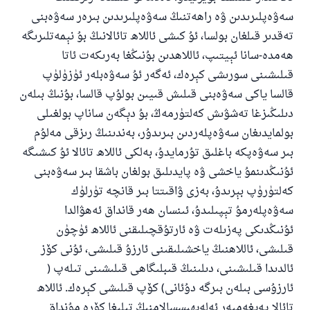
سەۋەپلىرىدىن ۋە راھەتنىڭ سەۋەپلىرىدىن بىرەر سەۋەبنى
تەقدىر قىلغان بولسا، ئۇ كىشى ئاللاھ تائالانىڭ بۇ نېمەتلىرىگە
ھەمدە-سانا ئېيتىپ، ئاللاھدىن بۇنىڭغا بەرىكەت ئاتا
قىلىشىنى سورىشى كېرەك، ئەگەر ئۇ سەۋەبلەر ئۈزۈلۈپ
قالسا ياكى سەۋەبنى قىلىش قىيىن بولۇپ قالسا، بۇنىڭ بىلەن
دىلىڭىزغا تەشۋىش كەلتۈرمەڭ، بۇ دېگەن ساناپ بولغىلى
بولمايدىغان سەۋەپلەردىن بىرىدۇر، بەندىنىڭ رىزقى مەلۇم
بىر سەۋەپكە باغلىق تۇرمايدۇ، بەلكى ئاللاھ تائالا ئۇ كىشىگە
ئۇنىڭدىنمۇ ياخشى ۋە پايدىلىق بولغان باشقا بىر سەۋەبنى
كەلتۈرۈپ بېرىدۇ، بەزى ۋاقىتتا بىر قانچە تۈرلۈك
سەۋەپلەرمۇ تېپىلىدۇ، ئىنسان ھەر قانداق ئەھۋالدا
ئۇنىڭدىكى پەزىلەت ۋە ئارتۇقچىلىقنى ئاللاھ ئۈچۈن
قىلىشى، ئاللاھنىڭ ياخشىلىقىنى ئارزۇ قىلىشى، ئۇنى كۆز
ئالدىدا قىلىشىنى، دىلىنىڭ قىبلىگاھى قىلىشىنى تىلەپ (
ئارزۇسى بىلەن بىرگە دۇئانى) كۆپ قىلىشى كېرەك. ئاللاھ
تائالا پەيغەمبەر ئەلەيھىسسالامنىڭ تىلىغا كۆرە مۇنداق