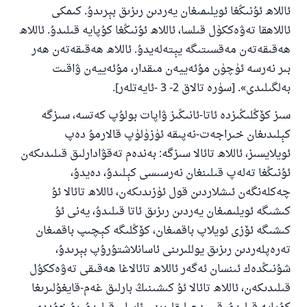
ياخشىلىققا باشلارپ قويغان كىشى قىلغۇچىغا
ئاللاھ ئۇنىڭغا ئويلىمىغان يەردىن رىزىق بېرىدۇ. كىمكى
ئوخشاش ساۋاپقا ئېرىشىدۇ
ئاللاھقا تەۋەككۈل قىلسا، ئاللاھ ئۇنىڭغا كۇپايە قىلىدۇ. ئاللاھ
مۇسلىم رىۋايەت قىلغان (1893) ھەدىس
ھەقىقەتەن مەقسىتىگە يېتەلەيدۇ. ئاللاھ ھەقىقەتەن ھەر
بىر نەرسە ئۈچۈن مۇئەييەن مىقدار، مۇئەييەن ۋاقىت
بەلگىلىدى». [سۈرە تالاق 2- 3 -ئايەتلەر].
ئىئائە
سىز كۆڭلىڭىزدە ئاتا-ئانىڭىز ۋاپات بولۇپ كەتسە، سىزگە
كېلىدىغان خىراجەت-نەپىقە ئۈزۈلۈپ قالارمۇ دەپ
ئويلايسىز، ئاللاھ تائالا سىزگە: بەندەم تەقۋادارلىق قىلىدىكەن
ئۇنىڭغا تەلەپ قىلىنغان نەرسىسى كېلىدۇ، دەيدۇ،
چەكلەنگەن ئىشلاردىن قول ئۈزىدىكەن، ئاللاھ تائالا ئۇ
كىشىگە ئويلىمىغان يەردىن رىزىق ئاتا قىلىدۇ، يەنى ئۇ
كىشىگە ئۆزى ئويلاپ باقمىغان، كۆڭلىگە كېچىپ باقمىغان
تەرەپلەردىن رىزىق يوللىرىنى ئاسانلاشتۇرۇپ بېرىدۇ،
شۇنىڭدەك ئىنسان ئەگەر ئاللاھ تائالاغا ھەقىقى تەۋەككۇل
قىلىدىكەن، ئاللاھ تائالا ئۇ كىشىنىڭ بارلىق غەم-قايغۇلىرىغا