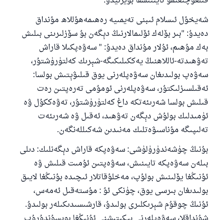
قىلغۇچىغىمۇ تايىنىشقا بۇيرىيدۇ.
شەيخۇل ئىسلام ئىبنى تەيمىيە رەھىمەھۇللاھ مۇنداق
دەيدۇ: "بىر بۆلەك ئۆلىمالارنىڭ دېگەن بۇ سۆزلىرىنى بىلىش
بەك مۇھىم، ئۇلار مۇنداق دەيدۇ: " سەۋەپكىلا قاراش
تەۋھىدتە-ئاللاھنىڭ يەككىلىكىگە-شېرىك كەلتۈرۈشتۇر،
سەۋەپ بولىدىغان سەۋەپلەرنى يوق قىلىۋېتىش بولسا:
ئەقىلسىزلىكتۇر، سەۋەپلەرنى ئومۇمى تەرەپتىن رەت
قىلىش بولسا شەرىئەتكە داغ كەلتۈرۈشتۇر، تەۋەككۇل ۋە
ئۈمىدلىك بولۇش دېگەن تەۋھىد، ئەقىل ۋە شەرىئەت
تەلىپىگە مۇناسىۋەتلىك مەنىدىن شەكىللەنگەن.
بۇنىڭ چۈشەندۈرۈلۈشى: سەۋەپكە قاراش دېگەنلىك: دىلى
بىلەن سەۋەپكە تايىنىش، سەۋەپتىن ئۇمىت قىلىش ۋە
ئۇنىڭغا يۆلىنىش بولۇپ، مەخلۇقاتلار ئىچىدە بۇنىڭغا لايىق
بولىدىغان بىرسى يوق، چۈنكى ئۇ : مۇستەقىل ئەمەس،
ئۇنىڭ چوقۇم شېرىكلىرى بولىدۇ، قارشىسىدىكىلەر بولىدۇ.
شۇنداقلا، سەۋەپلەرنى بېكىتىشنى ئۇنىڭغا بويسۇندۇرۇپ