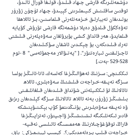
دۈشمەنلىرىگە قارشى جىھاد قىلىدۇ، قولىغا قورال ئالىدۇ،
ئوقتىن ساقلىنىش كىيىملىرىنى كېيىدۇ، جىھاد ئۈچۈن زۆرۈر
بولىدىغان تەييارلىق خىزمەتلەرنى قىلماستىن، بىز ئاللاھقا
تەۋەككۇل قىلدۇق دەپلا دۈشمەنگە قارشى تۇرۇش كۇپايە
قىلمايدۇ، ھەر قانداق كىشى بۇيرۇلغان سەۋەپلەرنى قىلىشنى
تەرك قىلىدىكەن، بۇ چېكىدىن ئاشقان سۆكىلىدىغان
ئاجىزلىقتىن ئىبارەتتۇر". [ "پەتىۋالار مەجمۇئەسى" 8 -توم
528-529 -بەت.]
ئىككىنچى: سىزنىڭ ئەھۋالىڭىزغا كەلسەك، ئاتا-ئانىڭىز بولسا
سىزگە نەپىقە-خىراجەت قىلىشنىڭ سەۋەبلىرى، ئاللاھ
تائالانىڭ ئۇ ئىككىيلەننى شۇنداق قىلىدىغان قىلغانلىقىنى
بىلىشىڭىز زۆرۈر، يەنە ئاللاھ تائالانىڭ سىزگە كېلىدىغان رىزىق
ۋە نەپىقە سەۋەبلىرىنى بۇنىڭدىنمۇ كۆپ بېكىتىۋېتىشكە
قادىر ئىكەنلىكىگە ئىشىنىشىڭىز ۋاجىپتۇر، ئەتراپىڭىزغا
قاراڭ، ئوقۇغۇچىلارنىڭ ھەممىسىگە ئائىلىسى نەقىپە-
خىراجەت قىلىپ بىرەلەمدىكىن؟. كېسىپ ئېيتىمىزكى: ياق،