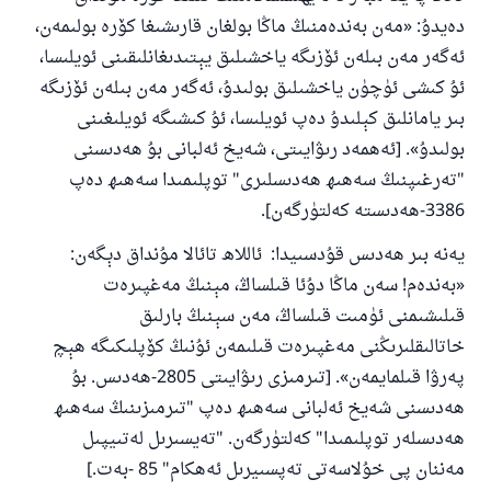
دەيدۇ: «مەن بەندەمنىڭ ماڭا بولغان قارىشىغا كۆرە بولىمەن،
ئەگەر مەن بىلەن ئۆزىگە ياخشىلىق يېتىدىغانلىقىنى ئويلىسا،
ئۇ كىشى ئۈچۈن ياخشىلىق بولىدۇ، ئەگەر مەن بىلەن ئۆزىگە
بىر يامانلىق كېلىدۇ دەپ ئويلىسا، ئۇ كىشىگە ئويلىغىنى
بولىدۇ». [ئەھمەد رىۋايىتى، شەيخ ئەلبانى بۇ ھەدىسنى
"تەرغىپنىڭ سەھىھ ھەدىسلىرى" توپلىمىدا سەھىھ دەپ
3386-ھەدىستە كەلتۈرگەن].
يەنە بىر ھەدىس قۇدسىيدا: ئاللاھ تائالا مۇنداق دېگەن:
«بەندەم! سەن ماڭا دۇئا قىلساڭ، مېنىڭ مەغپىرەت
قىلىشىمنى ئۈمىت قىلساڭ، مەن سېنىڭ بارلىق
خاتالىقلىرىڭنى مەغپىرەت قىلىمەن ئۇنىڭ كۆپلىكىگە ھېچ
پەرۋا قىلمايمەن». [تىرمىزى رىۋايىتى 2805-ھەدىس. بۇ
ھەدىسنى شەيخ ئەلبانى سەھىھ دەپ "تىرمىزىنىڭ سەھىھ
ھەدىسلەر توپلىمىدا" كەلتۈرگەن. "تەيسىرىل لەتىيپىل
مەننان پى خۇلاسەتى تەپسىيرىل ئەھكام" 85 -بەت.]