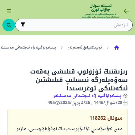
ئوبيېكتىپلىق ئەسەرلەر
پىسخولۇگىيە ۋە ئىجتىمائى مەسىلىلەر
رىزىقنىڭ ئۈزۈلۈپ قىلىشى پەقەت
سەۋەپلەرگە ئېسىلىپ قىلىشتىن
ئىكەنلىكى توغرىسىدا
پىسخولۇگىيە ۋە ئىجتىمائى مەسىلىلەر
28/شوال/1446 , 26/ئاپرېل/2025
495
سوئال
118262
مەن خۇسۇسىي ئۇنىۋېرسىتېنىڭ ئوقۇغۇچىسى، ھازىر