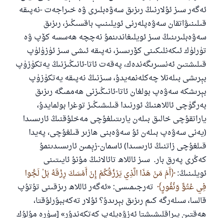
ئەگەر سىز ئۇلارنىڭ رىزىق سەۋەبلىرى ۋە خىراجەت -نەپىقە
قىلىنىۋاتقان سەۋەپلەرنى ئويلىنىپ باقسىڭىز، رىزىق
سەۋەبلىرىنىڭ سىز ئويلىغاندىنمۇ نەچچە ھەسسە كۆپ ۋە
تۈرلۈك ئىكەنلىكىنى كۆرىسىز، نەپىقە ئىشى سىز ئۈزۈلۈپ
قىلىشتىن ئەنسىرىگەندەك، پەقەت ئاتا-ئانىڭىزنىڭ يەتكۈزۈپ
بېرىشى بىلەنلا چەكلەنمەيدۇ، سىزنىڭ نەپىقە يەتكۈزۈپ
بېرىشكە سەۋەپ بولغان ئاتا-ئانىڭىزنى ھەممىگە رىزىق
بەرگۈچى ئاللاھنىڭ ئورنىدا قىلىشىڭىز توغرا بولمايدۇ،
ياراتقۇچى خالىق بىلەن يارىتىلغۇچى مەخلۇقنىڭ ئارىسىدا
(يەنى سەۋەپ بىلەن ئۇ سەۋەبنى ھازىر قىلغۇچى، پەيدا
قىلغۇچى زاتنىڭ ئارىسىدا) ئاسمان-زېمىن ئارىسىدىنمۇ
كەڭرى پەرق بار. سىز ئاللاھ تائالانىڭ مۇنۇ ئايىتىنى
ئويلىنىڭ:
أَمْ مَنْ هَذَا الَّذِي يَرْزُقُكُمْ إِنْ أَمْسَكَ رِزْقَهُ بَلْ لَجُّوا
فِي عُتُوٍّ وَنُفُورٍ
تەرجىمىسى: «ئەگەر ئاللاھ رىزقىنى تۇتۇپ
قالسا، سىلەرگە كىم رىزىق بېرىدۇ؟ ئۇلار تەكەببۇرلۇقتا،
ھەقتىن يىراقلىشىشتا ئەزۋەيلەپ كەتكەندۇر» [سۈرە مۇلۇك