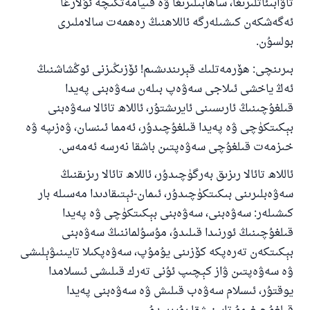
تاۋابىئاتلىرىغا، ساھابىلىرىغا ۋە قىيامەتكىچە ئۇلارغا
ئەگەشكەن كىشىلەرگە ئاللاھنىڭ رەھمەت سالاملىرى
بولسۇن.
بىرىنچى: ھۆرمەتلىك قېرىندىشىم! ئۆزىڭىزنى ئوڭشاشنىڭ
ئەڭ ياخشى ئىلاجى سەۋەپ بىلەن سەۋەبنى پەيدا
قىلغۇچىنىڭ ئارىسىنى ئايرىشتۇر، ئاللاھ تائالا سەۋەبنى
بېكىتكۈچى ۋە پەيدا قىلغۇچىدۇر، ئەمما ئىنسان، ۋەزىپە ۋە
خىزمەت قىلغۇچى سەۋەپتىن باشقا نەرسە ئەمەس.
ئاللاھ تائالا رىزىق بەرگۈچىدۇر، ئاللاھ تائالا رىزىقنىڭ
سەۋەبلىرىنى بىكىتكۈچىدۇر، ئىمان-ئېتىقادىدا مەسىلە بار
كىشىلەر: سەۋەبنى، سەۋەبنى بېكىتكۈچى ۋە پەيدا
قىلغۇچىنىڭ ئورنىدا قىلىدۇ، مۇسۇلماننىڭ سەۋەبنى
بېكىتكەن تەرەپكە كۆزىنى يۇمۇپ، سەۋەپكىلا تايىنىۋېلىشى
ۋە سەۋەپتىن ۋاز كېچىپ ئۇنى تەرك قىلىشى ئىسلامدا
يوقتۇر، ئىسلام سەۋەب قىلىش ۋە سەۋەبنى پەيدا