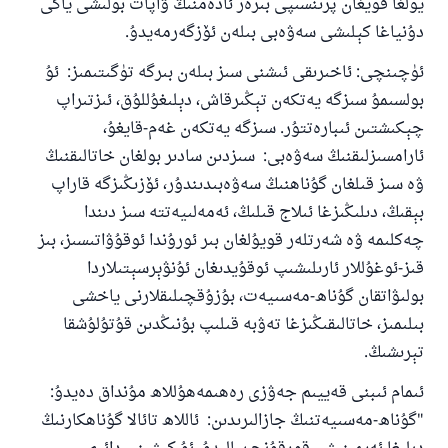
يولغا قويغان پرىنسىپى بىرەر ئادەمنىڭ ۋاپات بولىشى ياكى
دۇنياغا كېلىشى سەۋەبى بىلەن ئۆزگەرمەيدۇ.
ئۈچىنچى: ئاخىرىقى ئىشنى سىز بىلەن بىرگە تۈگىتىمىز: ئۇ
بولسىمۇ سىزگە يەتكەن تېڭىرقاش، دېلىغۇللۇق، ئىزتىراپ
چېكىشتىن ئىبارەتتۇر. سىزگە يەتكەن غەم-قايغۇ،
ئارامسىزلىقنىڭ سەۋەبى: سىزدىن سادىر بولغان خاتالىقنىڭ
ۋە سىز قىلغان گۇناھنىڭ سەۋەبىدىندۇر، ئۆزىڭىزگە قاراپ
بېقىڭ، دىلىڭىزغا ئىلاج قىلىڭ، ئەمەلىيەتتە سىز دىندا
چەكلىمە ۋە شەرتلەر قويۇلغان بىر ئورۇندا ئوقۇۋاتىسىز، بىز
قىز-ئوغۇللار ئارىلىشىپ ئوقۇيدىغان ئۇنۋېرسېتىلاردا
بولىۋاتقان گۇناھ-مەسىيەت، بۇزۇقچىلىقلارنى ياخشى
بىلىمىز، خاتالىقىڭىزغا تەۋبە قىلىپ بۇنىڭدىن قۇتۇلۇشقا
تېرىشىڭ.
ئىمام ئىبنى قەييىم جەۋزى رەھىمەھۇللاھ مۇنداق دەيدۇ:
"گۇناھ-مەسىيەتنىڭ جازالىرىدىن: ئاللاھ تائالا گۇناھكارنىڭ