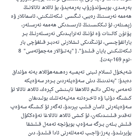
بەرمىدى، بويسۇندۇرۇپ بەرمەيدۇ، بۇ ئاللاھ تائالانىڭ
ھەممە نەرسىنىڭ رەببى، ئىگىسى ئىكەنلىكىنى، ئاسمانلار ۋە
زېمىنلەر، ئۇ ئىككىسىنىڭ ئارىسىدىكى ھەممە نەرسىلەر،
پۈتۈن كائىنات ۋە ئۇنىڭ ئەتراپىدىكى نەرسىلەرنىڭ بىر
ياراتقۇچىسى، ئۇنىڭدىكى ئىشلارنى تەدبىر قىلغۇچى بار
ئىكەنلىكىنى بايان قىلىدۇ". [ "پەتىۋالار مەجمۇئەسى" 8
-توم 169-بەت].
شەيخۇل ئىسلام ئىبنى تەيمىيە رەھىمەھۇللاھ يەنە مۇنداق
دەيدۇ: "بەندىنىڭ دىلى سەۋەپلەردىن بىرەر سەۋەپكە
ئەمەس بەلكى دائىم ئاللاھقا تايىنىشى كېرەك، ئاللاھ تائالا ئۇ
كىشىگە دۇنيا ۋە ئاخىرەتتە مەنپەئەتلىك بولىدىغان
سەۋەپلەرنى ئاسان قىلىپ بېرىدۇ، ئەگەر ئۇ كىشىگە سەۋەپ
تەقدىر قىلىنىدىكەن، ئۇ كىشى ئاللاھ تائالاغا تەۋەككۇل
قىلىش بىلەن بىرگە سەۋەپ بويۇنچە ئەمەل قىلىشقا
بۇيرىلىدۇ، پەرز-ۋاجىپ ئەمەللەرنى ئادا قىلىدۇ، دىن