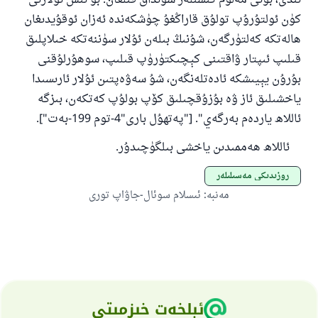
ئىدى، بۇنى مەلۇم كىشىلەر شۇنداق قىلغان. بۇ ئىش ئۇلارنى
كۈن ئولتۇرۇپ تولۇق قاراڭغۇ چۈشكەندە ئەزان ئوقۇيدىغان
ھالەتكە كەلتۈرگەن، شۇنىڭ بىلەن ئۇلار سۈننەتكە خىلاپلىق
قىلىپ ئىپتار ۋاقتىنى كېچىكتۈرۈپ قىلىپ، سوھۇرلۇقنى
بۇرۇن يېيىشكە ئادەتلەنگەن، شۇ سەۋەپتىن ئۇلار ئارىسىدا
ياخشىلىق ئاز ۋە بۇزۇقچىلىق كۆپ بولۇپ كەتكەن، بىزگە
ئاللاھ ياردەم بەرگەي". ["پەتھۇل بارى"4-توم 199-بەت"].
ئاللاھ ھەممىدىن ياخشى بىلگۈچىدۇر.
روزىدىكى مەسىلىلەر
مەنبە
:
ئىسلام سوئال-جاۋاپ تورى
ئېلخەت خىزمىتى