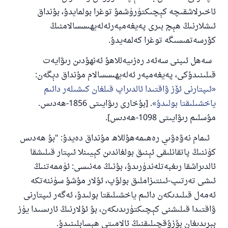
ئاخىرلاشقىچە كېچىكتۈرۈشمۇ توغرا بولمايدۇ، بۇنداق
ئىشلارنىڭ ھېچ بىرى پەيغەمبەرئەلەيھىسسالامنىڭ
كۆرسەتمىسىگە توغرا كەلمەيدۇ.
سەھل ئىبنى سەئەد رەزىيەللاھۇ ئەنھۇدىن رىۋايەت
قىلىنىدۇكى، پەيغەمبەر ئەلەيھىسسالام مۇنداق دېگەن:
ئىپتارنى ئۆز ۋاقتىدا ئالدىراپ قىلغان كىشىلەر دائىم
ياخشىلىقتا بولىدۇ
. [بۇخارى رىۋايىتى 1856-ھەدىس.
مۇسلىم رىۋايىتى 1098-ھەدىس].
ئىمام نەۋەۋىي رەھىمەھۇللاھ مۇنداق دەيدۇ: "بۇ ھەدىس
كۈننىڭ پاتقانلىقى ئېنىق بولغاندىن كېيىنلا ئىپتار قىلىشقا
ئالدىراشقا رىغبەتلەندۈرىدۇ، بۇنىڭ مەنىسى: ئۈممەتنىڭ
ئىشى تەرتىپ-ئىنتىزاملىق بولۇپ، ئۇلار مۇشۇ سۈننەتكە
ئەمەل قىلىدىكەن دائىم ياخشىلىقتا بولىدۇ، ئەگەر ئىپتارنى
ۋاقتىدا قىلىشنى كېچىكتۈرىدىكەن، بۇ ئۇلارنىڭ ئارىسىدا يۈز
بېرىدىغان بۇزۇقچىلىقنىڭ ئالامىتى ھېسابلىنىدۇ.