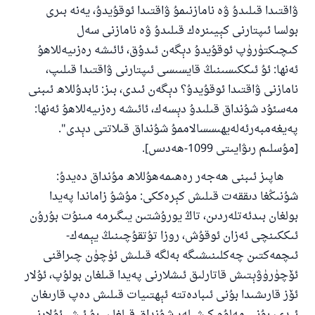
ۋاقتىدا قىلىدۇ ۋە نامازنىمۇ ۋاقتىدا ئوقۇيدۇ، يەنە بىرى
بولسا ئىپتارنى كېيىنرەك قىلىدۇ ۋە نامازنى سەل
كىچىكتۈرۈپ ئوقۇيدۇ دېگەن ئىدۇق، ئائىشە رەزىيەللاھۇ
ئەنھا: ئۇ ئىككىسىنىڭ قايسىسى ئىپتارنى ۋاقتىدا قىلىپ،
نامازنى ۋاقتىدا ئوقۇيدۇ؟ دېگەن ئىدى، بىز: ئابدۇللاھ ئىبنى
مەسئۇد شۇنداق قىلىدۇ دېسەك، ئائىشە رەزىيەللاھۇ ئەنھا:
پەيغەمبەرئەلەيھىسسالاممۇ شۇنداق قىلاتتى دېدى".
[مۇسلىم رىۋايىتى 1099-ھەدىس].
ھاپىز ئىبنى ھەجەر رەھىمەھۇللاھ مۇنداق دەيدۇ:
شۇنىڭغا دىققەت قىلىش كېرەككى: مۇشۇ زاماندا پەيدا
بولغان بىدئەتلەردىن، تاڭ يورۇشتىن يىگىرمە مىنۇت بۇرۇن
ئىككىنچى ئەزان ئوقۇش، روزا تۇتقۇچىنىڭ يېمەك-
ئىچمەكتىن چەكلىنىشىگە بەلگە قىلىش ئۈچۈن چىراقنى
ئۆچۈرۈۋېتىش قاتارلىق ئىشلارنى پەيدا قىلغان بولۇپ، ئۇلار
ئۆز قارىشىدا بۇنى ئىبادەتتە ئېھتىيات قىلىش دەپ قارىغان