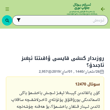
ىڭ ئاساسلىرى
ئىسلام قانۇنشۇناسلىقى
ئىبادەتلەر
روزا
روزىدى
روزىدار كىشى قايسى ۋاقىتتا ئېغىز
ئاجىدۇ؟
26/شعبان/1440 , 01/ماي/2019
2,957
سوئال
12470
كۈن پاتقاندىن كېيىنلا ئېغىز ئىچىش ياخشىمۇ ياكى
ئاسماندىكى يورۇقلۇق پۈتۈنلەي ئاخىرلاشقىچە ساقلاپ
ئاندىن ئىپتار قىلغان ياخشىمۇ؟، بۇ ھەقتە چۈشەنچە