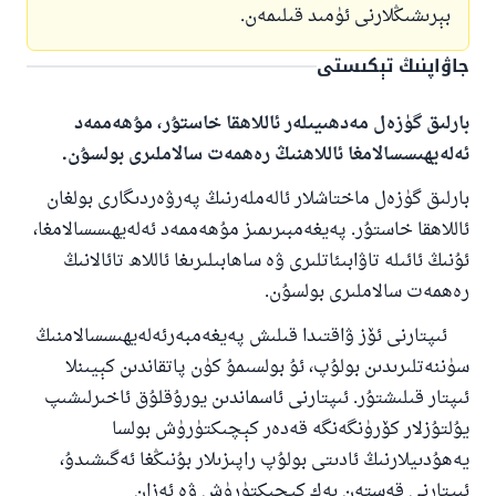
بېرىشىڭلارنى ئۈمىد قىلىمەن.
جاۋاپنىڭ تېكىستى
بارلىق گۈزەل مەدھىيىلەر ئاللاھقا خاستۇر، مۇھەممەد
ئەلەيھىسسالامغا ئاللاھنىڭ رەھمەت سالاملىرى بولسۇن.
بارلىق گۈزەل ماختاشلار ئالەملەرنىڭ پەرۋەردىگارى بولغان
ئاللاھقا خاستۇر. پەيغەمبىرىمىز مۇھەممەد ئەلەيھىسسالامغا،
ئۇنىڭ ئائىلە تاۋابىئاتلىرى ۋە ساھابىلىرىغا ئاللاھ تائالانىڭ
رەھمەت سالاملىرى بولسۇن.
ئىپتارنى ئۆز ۋاقتىدا قىلىش پەيغەمبەرئەلەيھىسسالامنىڭ
سۈننەتلىرىدىن بولۇپ، ئۇ بولسىمۇ كۈن پاتقاندىن كېيىنلا
ئىپتار قىلىشتۇر. ئىپتارنى ئاسماندىن يورۇقلۇق ئاخىرلىشىپ
يۇلتۇزلار كۆرۈنگەنگە قەدەر كېچىكتۈرۈش بولسا
يەھۇدىيلارنىڭ ئادىتى بولۇپ راپىزىلار بۇنىڭغا ئەگىشىدۇ،
ئىپتارنى قەستەن بەك كېچىكتۈرۈش ۋە ئەزان