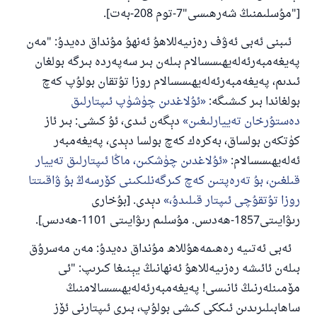
["مۇسلىمنىڭ شەرھىسى"7-توم 208-بەت].
ئىبنى ئەبى ئەۋف رەزىيەللاھۇ ئەنھۇ مۇنداق دەيدۇ: "مەن
پەيغەمبەرئەلەيھىسسالام بىلەن بىر سەپەردە بىرگە بولغان
ئىدىم، پەيغەمبەرئەلەيھىسسالام روزا تۇتقان بولۇپ كەچ
110845 - نومۇرلۇق سوئالنىڭ جاۋابى
بولغاندا بىر كىشىگە:
ئۇلاغدىن چۈشۈپ ئىپتارلىق
ئائىلىنى ساقلاپ قالدى
دەستۇرخان تەييارلىغىن
دېگەن ئىدى، ئۇ كىشى: بىر ئاز
كۈتكەن بولساق، بەكرەك كەچ بولسا دېدى، پەيغەمبەر
ئۇممەتكە جاۋاپ بېرىشىمىزگە ياردەم قىلىڭ
ئەلەيھىسسالام:
ئۇلاغدىن چۈشكىن، ماڭا ئىپتارلىق تەييار
پەيغەمبەرئەلەيھىسسالام مۇنداق دېگەن:
قىلغىن، بۇ تەرەپتىن كەچ كىرگەنلىكىنى كۆرسەڭ بۇ ۋاقىتتا
ياخشىلىققا باشلارپ قويغان كىشى قىلغۇچىغا
روزا تۇتقۇچى ئىپتار قىلىدۇ،
دېدى. [بۇخارى
ئوخشاش ساۋاپقا ئېرىشىدۇ
رىۋايىتى1857-ھەدىس. مۇسلىم رىۋايىتى 1101-ھەدىس].
مۇسلىم رىۋايەت قىلغان (1893) ھەدىس
ئەبى ئەتىيە رەھىمەھۇللاھ مۇنداق دەيدۇ: مەن مەسرۇق
بىلەن ئائىشە رەزىيەللاھۇ ئەنھانىڭ يېنىغا كىرىپ: "ئى
ئىئائە
مۆمىنلەرنىڭ ئانىسى! پەيغەمبەرئەلەيھىسسالامنىڭ
ساھابىلىرىدىن ئىككى كىشى بولۇپ، بىرى ئىپتارنى ئۆز