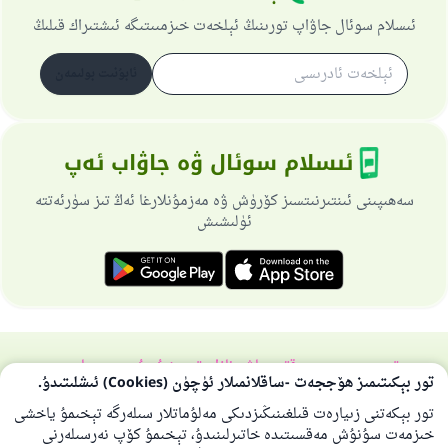
ئىسلام سوئال جاۋاپ تورىنىڭ ئېلخەت خىزمىىتىگە ئىشتىراك قىلىڭ
ئابۇنىت بولىمەن
ئىسلام سوئال ۋە جاۋاب ئەپ
سەھىپىنى ئىنتىرنىتسىز كۆرۈش ۋە مەزمۇنلارغا ئەڭ تىز سۈرئەتتە
ئۈلىشىش
تورسەھىپىسى ھەققىدە
باش نازارەتچى
خۇسۇسىي سىياسەت
تور بېكىتىمىز ھۆججەت -ساقلانمىلار ئۈچۈن (Cookies) ئىشلىتىدۇ.
بارلىق ھوقۇق ئىسلام سوئال-جاۋاپ تورىغا مەنسۇپتۇر 1997-2025 ©
تور بېكەتنى زىيارەت قىلغىنىڭىزدىكى مەلۇماتلار سىلەرگە تېخىمۇ ياخشى
خىزمەت سۇنۇش مەقسىتىدە خاتىرلىنىدۇ، تېخىمۇ كۆپ نەرسىلەرنى