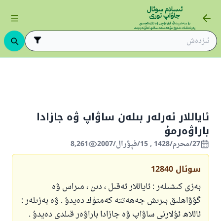
ىڭ ئاساسلىرى
ئىسلام قانۇنشۇناسلىقىنىڭ ئاساسلىرى
بۇيرۇش
ئايال
ئاياللار ئەرلەر بىلەن ساۋاپ ۋە جازادا
باراۋەرمۇ
27/محرم/1428 , 15/فېۋرال/2007
8,261
سوئال
12840
بەزى كىشىلەر : ئاياللار ئەقىل ، دىن ، مىراس ۋە
گۇۋاھلىق بىرىش جەھەتتە كەمتۈك دەيدۇ . ۋە بەزىلەر :
ئاللاھ ئۇلارنى ساۋاپ ۋە جازادا باراۋەر قىلدى دەيدۇ .