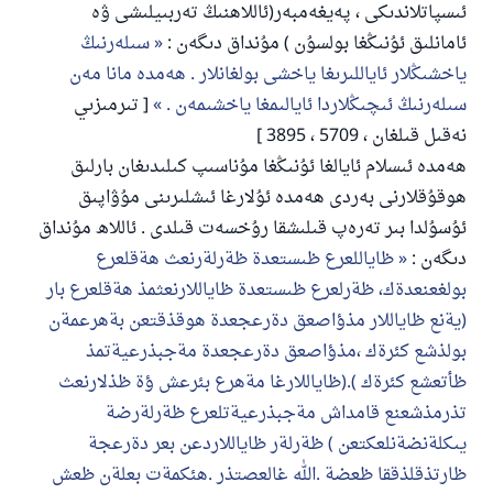
ئىسپاتلاندىكى ، پەيغەمبەر(ئاللاھنىڭ تەربىيلىشى ۋە
ئامانلىق ئۇنىڭغا بولسۇن ) مۇنداق دىگەن :
سىلەرنىڭ
ياخشىڭلار ئاياللىرىغا ياخشى بولغانلار . ھەمدە مانا مەن
سىلەرنىڭ ئىچىڭلاردا ئايالىمغا ياخشىمەن .
[ تىرمىزىي
نەقىل قىلغان ، 5709 ، 3895 ]
ھەمدە ئىسلام ئايالغا ئۇنىڭغا مۇناسىپ كىلىدىغان بارلىق
ھوقۇقلارنى بەردى ھەمدە ئۇلارغا ئىشلىرىنى مۇۋاپىق
ئۇسۇلدا بىر تەرەپ قىلىشقا رۇخسەت قىلدى . ئاللاھ مۇنداق
دىگەن :
ظاياللعرع ظىستعدة ظةرلةرنعث هةقلعرع
بولغعنعدةك، ظةرلعرع ظىستعدة ظاياللارنعثمذ هةقلعرع بار
(يةنع ظاياللار مذؤاصعق دةرعجعدة هوقذقتعن بةهرعمةن
بولذشع كئرةك ،مذؤاصعق دةرعجعدة مةجبذرعيةتمذ
ظأتعشع كئرةك ).(ظاياللارغا مةهرع بئرعش ؤة ظذلارنعث
تذرمذشعنع قامداش مةجبذرعيةتلعرع ظةرلةرضة
يىكلةنضةنلعكتعن ) ظةرلةر ظاياللاردعن بعر دةرعجة
ظارتذقلذققا ظعضة .الله غالعصتذر .هئكمةت بعلةن ظعش