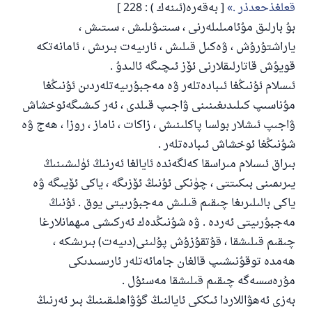
قعلغذحعدذر .
[ بەقەرە(ئىنەك ) : 228 ]
بۇ بارلىق مۇئامىلىلەرنى ، سىتىۋىلىش ، سىتىش ،
ياراشتۇرۇش ، ۋەكىل قىلىش ، ئارىيەت بىرىش ، ئامانەتكە
قويۇش قاتارلىقلارنى ئۆز ئىچىگە ئالىدۇ .
ئىسلام ئۇنىڭغا ئىبادەتلەر ۋە مەجبۇرىيەتلەردىن ئۇنىڭغا
مۇناسىپ كىلىدىغىنىنى ۋاجىپ قىلدى ، ئەر كىشىگەئوخشاش
ۋاجىپ ئىشلار بولسا پاكلىنىش ، زاكات ، ناماز ، روزا ، ھەج ۋە
110845 - نومۇرلۇق سوئالنىڭ جاۋابى
شۇنىڭغا ئوخشاش ئىبادەتلەر .
ئائىلىنى ساقلاپ قالدى
بىراق ئىسلام مىراسقا كەلگەندە ئايالغا ئەرنىڭ ئۈلىشىنىڭ
يىرىمىنى بىكىتتى ، چۈنكى ئۇنىڭ ئۆزىگە ، ياكى ئۆيىگە ۋە
ئۇممەتكە جاۋاپ بېرىشىمىزگە ياردەم قىلىڭ
ياكى بالىلىرىغا چىقىم قىلىش مەجبۇرىيتى يوق . ئۇنىڭ
پەيغەمبەرئەلەيھىسسالام مۇنداق دېگەن:
مەجبۇرىيتى ئەردە . ۋە شۇنىڭدەك ئەركىشى مىھمانلارغا
ياخشىلىققا باشلارپ قويغان كىشى قىلغۇچىغا
چىقىم قىلىشقا ، قۇتقۇزۇش پۇلىنى(دىيەت) بىرىشكە ،
ئوخشاش ساۋاپقا ئېرىشىدۇ
ھەمدە توقۇنىشىپ قالغان جامائەتلەر ئارىسىدىكى
مۇسلىم رىۋايەت قىلغان (1893) ھەدىس
مۇرەسسەگە چىقىم قىلىشقا مەسئۇل .
بەزى ئەھۋاللاردا ئىككى ئايالنىڭ گۇۋاھلىقىنىڭ بىر ئەرنىڭ