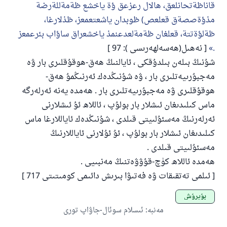
قاناظةتحانلعق، هالال رعزعق ؤة ياخشع ظةمةللةرضة
مذؤةصصةق قعلعص) ظوبدان ياشعتعمعز، ظذلارغا،
ظةلؤةتتة، قعلغان ظةمةلعدعنمذ ياخشعراق ساؤاب بئرعمعز
.
[ نەھىل(ھەسەلھەرىسى ): 97 ]
شۇنىڭ بىلەن بىلدۇقكى ، ئايالنىڭ ھەق-ھوقۇقلىرى بار ۋە
مەجبۇرىيەتلىرى بار ، ۋە شۇنىڭدەك ئەرنىڭمۇ ھەق-
ھوقۇقلىرى ۋە مەجبۇرىيەتلىرى بار . ھەمدە يەنە ئەرلەرگە
ماس كىلىدىغان ئىشلار بار بولۇپ ، ئاللاھ ئۇ ئىشلارنى
ئەرلەرنىڭ مەسئۇلىيتى قىلدى ، شۇنىڭدەك ئاياللارغا ماس
كىلىدىغان ئىشلار بار بولۇپ ، ئۇ ئۇلارنى ئاياللارنىڭ
مەسئۇلىيتى قىلدى .
ھەمدە ئاللاھ كۈچ-قۇۋۋەتنىڭ مەنبىيى .
[ ئىلمى تەتقىقات ۋە فەتىۋا بىرىش دائىمى كومىتىتى 717 ]
بۇيرۇش
مەنبە
:
ئىسلام سوئال-جاۋاپ تورى