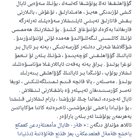
گۇۋاھلىقىغا تەڭ بولۇشىغا كەلسەك ، بۇنىڭ سەۋەبى ئايال
ئىئائە
كىشى ئۆزىدىكى ھەيىز ، ھامىلدارلىق ، تۇغۇش ، بالىلارنى
بىقىش قاتارلىق تەبىئىي ئايلىنىشلار سەۋەپلىك ئەرلەرگە
قارىغاندا بەكرەك ئۇنتۇغاق كىلىدۇ . بۇ ئىشلارنىڭ ھەممىسى
ئۇنىڭ كاللىسىنى ئىگەللىۋالىدۇ ھەمدە ئۇنى ئۇنتۇلدۇرىدۇ .
شۇڭلاشقا شەرئى دەلىلەر كۆرسەتتىكى ، يەنە بىر ئايال بىر
ئايالنىڭ گۇۋاھلىقىنى كۈچەيتىدۇ ، شۇنىڭ بىلەن ئۇ تىخمۇ
توغرا بولىدۇ . بىراق يەنە پەقەت ئاياللارغىلا مۇناسىۋەتلىك
ئىشلار بولۇپ ، ئۇنىڭدا بىر ئايالنىڭ گۇۋاھلىقى يىتەرلىك
بولىدۇ . مەسىلەن ، بالا قانچە قىتىم ئىمىتىلگەنلىكىنى ، تويغا
تەسىر كۆرسىتىدىغان ئەيىپلەر ۋە باشقىلارنى ئىنىقلاش .
ئايال ئەجىردە، ئىماندا چىڭ تۇرۇشتا ، يارام ئىشلارنى قىلىشتا
، بۇ دۇنيادا ياخشى تۇرمۇشتىن، ئاخىرەتتە كاتتا مۇكاپاتتىن
بەھرىمەن بولۇشتا ئەر بىلەن باراۋەر .
ئاللاھ مۇنداق دىگەن :
ظةر - ظايال مأمعنلةردعن كعمكع
ياخشع ظةمةل قعلعدعكةن، بعز ظذنع ظةلؤةتتة (دذنيادا