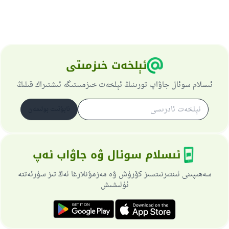
ئېلخەت خىزمىتى
ئىسلام سوئال جاۋاپ تورىنىڭ ئېلخەت خىزمىىتىگە ئىشتىراك قىلىڭ
ئابۇنىت بولىمەن
ئىسلام سوئال ۋە جاۋاب ئەپ
سەھىپىنى ئىنتىرنىتسىز كۆرۈش ۋە مەزمۇنلارغا ئەڭ تىز سۈرئەتتە
ئۈلىشىش