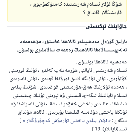
شۇڭا ئۇلار ئىسلام شەرىئىتىدە كەمتۈكمۇ-يوق ،
قارىشىڭلار قانداق ؟
جاۋاپنىڭ تېكىستى
بارلىق گۈزەل مەدھىيىلەر ئاللاھقا خاستۇر، مۇھەممەد
ئەلەيھىسسالامغا ئاللاھنىڭ رەھمەت سالاملىرى بولسۇن.
مەدھىيە ئاللاھقا بولسۇن .
ئىسلام شەرىئىتى ئايالنى ھۆرمەتلەپ كەلدى ، ئۇنىڭ ئورنىنى
كۆتۈردى ، ئۇنى ئۆزىگە لايىق ئورۇنغا قويدى ، ئۇنى ئاسرىدى
، ھەمدە ئۇلارنىڭ ھەق-ھۆرمىتىنى قوغدىدى . شۇنىڭ بىلەن
ئىسلام ئايالنىڭ ئىگە-چاقىسىنى ۋە ئېرىنى ئۇنىڭ چىقىمىنى
قىلىشقا ، ھالىدىن ياخشى خەۋەر ئىلىشقا ، ئۇنى ئاسراشقا ۋە
ئۇنڭغا ياخشى مۇئامىلە قىلىشقا بۇيرىدى . ئاللاھ مۇنداق
دىگەن :
ئۇلار بىلەن ياخشى تۇرمۇش كەچۈرۈڭلار
[
نىسا(ئاياللار): 19 ]