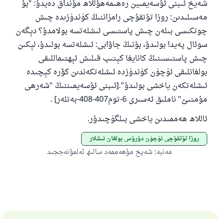
شەيخ ئىبنى ئۇسەيمىين رەھىمەھۇللاھ مۇنداق دەيدۇ: "بۇ
پەيغەمبەرئەلەيھىسسالام مۇنداق دېگەن:
مەسىلىدىن: روزا تۇتقۇچى رامزاننىڭ كۈندۈزىدە چىش
ياخشىلىققا باشلارپ قويغان كىشى قىلغۇچىغا
چوتكىسى بىلەن چىش پاستىسى ئىشلەتسە بولامدۇ؟ دېگەن
ئوخشاش ساۋاپقا ئېرىشىدۇ
سوئال پەيدا بولىدۇ، بۇنىڭ جاۋابى: ئىشلەتسە بولىدۇ، لېكىن
مۇسلىم رىۋايەت قىلغان (1893) ھەدىس
چىش پاستىسىنىڭ كانايغا كېتىپ قىلىش ئېھتىماللىقى
بولغانلىقى ئۈچۈن كۈندۈزدە ئىشلەتكەندىن كۆرە كېچىدە
ئىشلەتكەن ياخشى بولىدۇ".[ئىبنى ئۇسەيمىننىڭ "شەرھى
ئىئائە
مۇمتىئ" ناملىق ئەسىرى 6-توم407-408-بەتلەر] .
ئاللاھ ھەممىدىن ياخشى بىلگۈچىدۇر.
روزا تۇتقۇچى ئۈچۈن دۇرۇس بولغان ئىشلار
مەنبە
:
شەيخ مۇھەممەد سالىھ ئەلمۇنەججىد