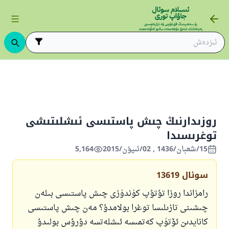
ىڭ ئاساسلىرى
ئىسلام قانۇنشۇناسلىقى
ئىبادەتلەر
روزا
روزا ت
روزىدارنىڭ چىش پاستىسى ئىشلىتىشى
توغرىسىدا
15/شعبان/1436 , 02/ئىيۇن/2015
5,164
سوئال
13619
رامزاندا روزا تۇتۇپ كۈندۈزى چىش پاستىسى بىلەن
چىشىنى تازىلىسا توغرا بولامدۇ؟ مەن چىش پاستىسى
كانايدىن ئۆتۈپ كەتمىسە ئىشلەتسە دۇرۇس بولىدۇ