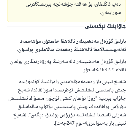
دەپ ئاڭلىغان، بۇ ھەقتە چۈشەنچە بېرىشىڭلارنى
سورايمەن.
جاۋاپنىڭ تېكىستى
بارلىق گۈزەل مەدھىيىلەر ئاللاھقا خاستۇر، مۇھەممەد
ئەلەيھىسسالامغا ئاللاھنىڭ رەھمەت سالاملىرى بولسۇن.
بارلىق گۈزەل مەدھىيىلەر ئالەملەرنىڭ پەرۋەردىگارى بولغان
ئاللاھ تائالاغا خاستۇر.
شەيخ ئىبنى باز رەھىمەھۇللاھدىن رامزاننىڭ كۈندۈزىدە
چىش پاستىسى ئىشلىتىش توغرىسىدا سورالغاندا، شەيخ
جاۋاپ بېرىپ: "روزا تۇتقان كىشى ئۈچۈن مىسۋاك ئىشلىتىش
دۇرۇس بولغاندەك، چىش پاستىسىنى يۇتۇپ سالماسلىق
110845 - نومۇرلۇق سوئالنىڭ جاۋابى
شەرتى ئاستىدا ئىشلەتسە دۇرۇس بولىدۇ، دېگەن". [شەيخ
ئائىلىنى ساقلاپ قالدى
ئىبنى باز پەتىۋالىرى4-توم 247-بەت].
ئۇممەتكە جاۋاپ بېرىشىمىزگە ياردەم قىلىڭ