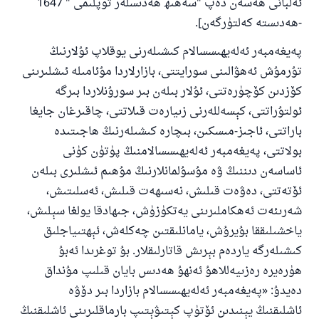
ئەلبانى ھەسەن دەپ "سەھىھ ھەدىسلەر توپلىمى " 1647
-ھەدىستە كەلتۈرگەن].
پەيغەمبەر ئەلەيھىسسالام كىشىلەرنى يوقلاپ ئۇلارنىڭ
تۇرمۇش ئەھۋالىنى سورايتتى، بازارلاردا مۇئامىلە ئىشلىرىنى
كۆزدىن كۆچۈرەتتى، ئۇلار بىلەن بىر سورۇنلاردا بىرگە
ئولتۇراتتى، كېسەللەرنى زىيارەت قىلاتتى، چاقىرغان جايغا
باراتتى، ئاجىز-مىسكىن، بىچارە كىشىلەرنىڭ ھاجىتىدە
بولاتتى، پەيغەمبەر ئەلەيھىسسالامنىڭ پۈتۈن كۈنى
ئاساسەن دىننىڭ ۋە مۇسۇلمانلارنىڭ مۇھىم ئىشلىرى بىلەن
ئۆتەتتى، دەۋەت قىلىش، نەسىھەت قىلىش، ئەسلىتىش،
شەرىئەت ئەھكاملىرىنى يەتكۈزۈش، جىھادقا يولغا سېلىش،
ياخشىلىققا بۇيرۇش، يامانلىقتىن چەكلەش، ئېھتىياجلىق
كىشىلەرگە ياردەم بېرىش قاتارلىقلار. بۇ توغرىدا ئەبۇ
ھۈرەيرە رەزىيەللاھۇ ئەنھۇ ھەدىس بايان قىلىپ مۇنداق
دەيدۇ: «پەيغەمبەر ئەلەيھىسسالام بازاردا بىر دۆۋە
110845 - نومۇرلۇق سوئالنىڭ جاۋابى
ئاشلىقنىڭ يېنىدىن ئۆتۈپ كېتىۋېتىپ بارماقلىرىنى ئاشلىقنىڭ