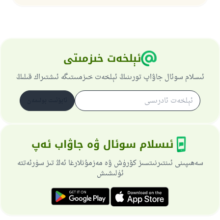
ئېلخەت خىزمىتى
ئىسلام سوئال جاۋاپ تورىنىڭ ئېلخەت خىزمىىتىگە ئىشتىراك قىلىڭ
ئابۇنىت بولىمەن
ئىسلام سوئال ۋە جاۋاب ئەپ
سەھىپىنى ئىنتىرنىتسىز كۆرۈش ۋە مەزمۇنلارغا ئەڭ تىز سۈرئەتتە
ئۈلىشىش