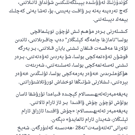
كۈندۈزنىڭ ئەۋۋىلىدە يېيىلگەنلىكتىن شۇنداق ئاتىلاتتى،
كەچ تەرەپتە يەنە بىر ۋاقىت يەيتتى، بۇ، ئەشا يەنى كەچلىك
يېمەك دېيىلەتتى.
كىشىلەرنى بىرەر مۇھىم ئىش ئۈچۈن توپلىماقچى
بولسا"نامازغا جامەگە كېلىڭلار" دەپ چاقىرىلاتتى، ئاندىن
ئۇلارغا مەقسەت قىلغان ئىشنى بايان قىلاتتى، بىر يەرگە
قوشۇن ئەۋەتمەكچى بولسا، شۇ يەردىن ئەۋەتەتتى، بىرەر
ئىشنى ئەسلەتمەكچى بولسا، ئەسلىتەتتى، شەرىئەت
ھۆكۈملىرىدىن خەۋەر بەرمەكچى بولسا، ئۇنىڭدىن خەۋەر
بېرەتتى، ئىشلارنى شۇنىڭغا ئوخشاش ئورۇنلاشتۇراتتى.
پەيغەمبەرئەلەيھىسسالام كېچىدە قىيامدا تۇرۇشقا ئاسان
بولۇش ئۈچۈن چۈش ۋاقتىدا بىر ئاز ئارام ئالاتتى.
پەيغەمبەر ئەلەيھىسسالام: «چۈش ۋاقتىدا ئازراق ئارام
ئېلىڭلار، شەيتان ئارام ئالمايدۇ» دېگەن.
تەبرانى"ئەلئەۋسەت"تە28 -ھەدىستە كەلتۈرگەن. شەيخ