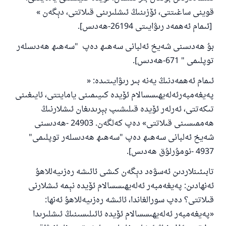
قوينى ساغىتتى، ئۆزىنىڭ ئىشلىرىنى قىلاتتى، دېگەن »
[ئىمام ئەھمەد رىۋايىتى 26194-ھەدىس].
بۇ ھەدىسنى شەيخ ئەلبانى سەھىھ دەپ "سەھىھ ھەدىسلەر
توپلىمى " 671-ھەدىس].
ئىمام ئەھمەدنىڭ يەنە بىر رىۋايىتىدە: «
پەيغەمبەرئەلەيھىسسالام ئۆيدە كىيىمىنى يامايتتى، ئايىغىنى
تىكەتتى، ئەرلەر ئۆيدە قىلىشىپ بېرىدىغان ئىشلارنىڭ
ھەممىسىنى قىلاتتى» دەپ كەلگەن. 24903 -ھەدىسنى
شەيخ ئەلبانى سەھىھ دەپ "سەھىھ ھەدىسلەر توپلىمى"
4937 -نومۇرلۇق ھەدىس].
تابىئىنلاردىن ئەسۋەد دېگەن كىشى ئائىشە رەزىيەللاھۇ
ئەنھادىن: پەيغەمبەر ئەلەيھىسسالام ئۆيدە نېمە ئىشلارنى
قىلاتتى؟ دەپ سورالغاندا، ئائىشە رەزىيەللاھۇ ئەنھا:
«پەيغەمبەر ئەلەيھىسسالام ئۆيدە ئائىلىسىنىڭ ئىشلىرىدا