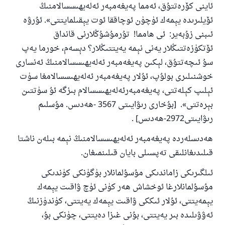
ئاينى كۆرەتتۇق، ئەمما پەيغەمبەر ئەلەيھىسسالامنىڭ
ئۆيلىرىدە يېمەك ئۈچۈن ئوچاققا ئوت يېقىلمايتتى». ئۇرۋە
ئىبنى زۇبەير: ئى ھامما! تۇرمۇشۇڭلارنى قانداق
ئۆتكۈزەتتىڭلار يەنى نېمە يەيتتىڭلار؟ دېسەم، خورما يەپ
سۇ ئىچەتتۇق، لېكىن پەيغەمبەر ئەلەيھىسسالامنىڭ ئەنسارى
خوشنىلىرى بولۇپ، ئۇلار پەيغەمبەر ئەلەيھىسسالامغا سۈت
ئېلىپ كېلەتتى، پەيغەمبەرئەلەيھىسسالام بىزگە ئۇ سۈتتىن
بېرەتتى». [بۇخارى رىۋايىتى 3567 -ھەدىس. مۇسلىم
رىۋايىتى2972-ھەدىس] .
ھەدىسلەردە پەيغەمبەر ئەلەيھىسسالامنىڭ نېمە بىلەن ناشتا
قىلىدىغانلىقى تەپسىلى بايان قىلىنمىغان.
ئىلگىرىكى زاماندىكى مۇسۇلمانلار بۈگۈنكى كۈندىكى
مۇسۇلمانلارغا ئوخشاش ھەر كۈنى ئۈچ ۋاقىت يېمەك
يېمەيتتى، ئۇلار ئىككى ۋاقىت يېمەك يەيتتى، كۈندۈزنىڭ
ئەۋۋىلىدە بىر يەيتتى، بۇنى غىزا دەيتتى، چۈنكى بۇ،