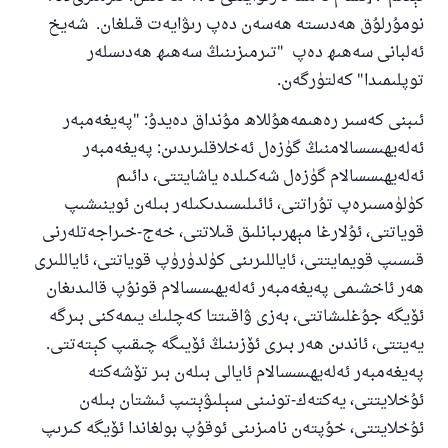
نومۇرلۇق ھەدىستە ھەسەن دەپ رىۋايەت قىلغان. شەيخ
ئەلبانى سەھىھ دەپ "تىرمىزىنىڭ سەھىھ ھەدىسلەر
توپلىمىدا" كەلتۈرگەن.
ئىبنى كەسىر رەھىمەھۇللاھ مۇنداق دەيدۇ: "پەيغەمبەر
ئەلەيھىسسالامنىڭ گۈزەل ئەخلاقلىرىدىن: پەيغەمبەر
ئەلەيھىسسالام گۈزەل شەكىلدە ياشايتتى، دائىم
كۈلۈمسىرەپ تۇراتتى، ئائىلىسىدىكىلەر بىلەن ئوينىشىپ
قوياتتى، ئۇلارغا مېھرىبانلىق قىلاتتى، خەج-خىراجەتلەرنى
قىسىپ قويمايتتى، ئاياللىرىنى كۈلدۈرۈپ قوياتتى، ئاياللىرى
ھەر ئاخشىمى پەيغەمبەر ئەلەيھىسسالام قونۇپ قالىدىغان
ئۆيگە جۇغلىشاتتى، بەزى ۋاقىتتا كەچلىك يىمەكنى بىرگە
يەيتتى، ئاندىن ھەر بىرى ئۆزىنىڭ ئۆيىگە چىقىپ كېتەتتى.
پەيغەمبەر ئەلەيھىسسالام ئايالى بىلەن بىر تۆشەكتە
ئۇخلايتتى، يەكتەك-تونىنى سېلىۋېتىپ ئىشتان بىلەن
ئۇخلايتتى، خۇپتەن نامىزىنى ئوقۇپ بولغاندا ئۆيگە كىرىپ