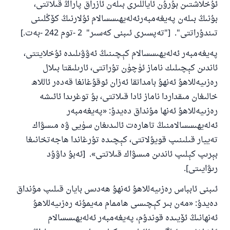
ئۇخلاشتىن بۇرۇن ئاياللىرى بىلەن ئازراق پاراڭ قىلاتتى،
بۇنىڭ بىلەن پەيغەمبەرئەلەيھىسسالام ئۇلارنىڭ كۆڭلىنى
تىندۇراتتى". ["تەپسىرى ئىبنى كەسىر" 2 -توم 242 -بەت.]
پەيغەمبەر ئەلەيھىسسالام كېچىنىڭ ئەۋۋىلىدە ئۇخلايتتى،
ئاندىن كېچىلىك ناماز ئۈچۈن تۇراتتى، ئارىلىقتا بىلال
رەزىيەللاھۇ ئەنھۇ بامداتقا ئەزان ئوقۇغانغا قەدەر ئاللاھ
خالىغان مىقداردا ناماز ئادا قىلاتتى، بۇ توغرىدا ئائىشە
رەزىيەللاھۇ ئەنھا مۇنداق دەيدۇ: «پەيغەمبەر
ئەلەيھىسسالامنىڭ تاھارەت ئالىدىغان سۈيى ۋە مىسۋاك
تەييار قىلىنىپ قويۇلاتتى، كېچىدە تۇرغاندا ھاجەتخانىغا
بېرىپ كېلىپ ئاندىن مىسۋاك قىلاتتى». [ئەبۇ داۋۇد
رىۋايىتى].
ئىبنى ئابباس رەزىيەللاھۇ ئەنھۇ ھەدىس بايان قىلىپ مۇنداق
دەيدۇ: «مەن بىر كېچىسى ھاممام مەيمۇنە رەزىيەللاھۇ
ئەنھانىڭ ئۆيىدە قوندۇم، پەيغەمبەر ئەلەيھىسسالام