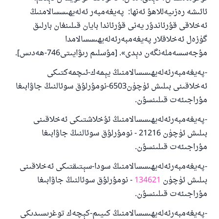
ئائىشە رەزىيەللاھۇ ئەنھا: پەيغەمبەر ئەلەيھىسسالامنىڭ
ئەخلاقى قۇرئاندۇر يەنى قۇرئاندا بايان قىلىنغان بارلىق
گۈزەل ئەخلاقلار پەيغەمبەرئەلەيھىسسالامدا
مۇجەسسەملەنگەن دېدى». [مۇسلىم رىۋايىتى746-ھەدىس].
-پەيغەمبەرئەلەيھىسسالامنىڭ يېمەك-ئىچمەكتىكى
ئەخلاقىنى بىلىش ئۈچۈن6503-نومۇرلۇق سوئالنىڭ جاۋابىغا
مۇراجىئەت قىلىنسۇن.
-پەيغەمبەرئەلەيھىسسالامنىڭ ئۇخلاشتىكى ئەخلاقىنى
بىلىش ئۈچۈن 21216 - نومۇرلۇق سوئالنىڭ جاۋابىغا
مۇراجىئەت قىلىنسۇن.
-پەيغەمبەرئەلەيھىسسالامنىڭ سودا-سېتىقتىكى ئەخلاقىنى
بىلىش ئۈچۈن
134621
- نومۇرلۇق سوئالنىڭ جاۋابىغا
مۇراجىئەت قىلىنسۇن.
-پەيغەمبەرئەلەيھىسسالامنىڭ كىيىم-كېچەك توغرىسىدىكى