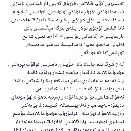
تەسبىھنى كۆپ قىلاتتى، قۇرۇق گەپنى ئاز قىلاتتى، نامازنى
قىيامدا ئۇزۇن تۇرۇپ، ئۇزۇن ئوقۇيتتى، خۇتبىنى ئىخچام-
قىسقا قىلاتتى، تۇل خوتۇن، پىقىر-مىسكىنلەرنىڭ ھاجىتىنى
ئادا قىلىش ئۈچۈن ئۇلار بىلەن بىرگە مېڭىشتىن باش
تارتمايتتى». [نەسائى رىۋايىتى 1414-ھەدىس. شەيخ
ئەلبانى سەھىھ دەپ" نەسائىينىڭ سەھىھ ھەدىسلەر
توپلىمى"دا كەلتۈرگەن.
كەچ كىرگەندە جامائەتكە خۇپتەن نامىزىنى ئوقۇپ بېرەتتى،
مۇسۇلمانلارغا ئالاقىدار مۇھىم ئىشلار بولۇپ قالسا،
پېشقەدەم ساھابىلىرى بىلەن بىرلىكتە پىكىرلىشەتتى، باشقا
ئىش بولمىسا ئۆيگە قايتىپ ئائىلىدىكىلەر بىلەن
ئەھۋاللىشاتتى. بۇ توغرىدا ئۆمەر رەزىيەللاھۇ ئەنھۇ مۇنداق
دەيدۇ: «پەيغەمبەر ئەلەيھىسسالام كېچىدە ئەبۇ بەكىر
رەزىيەللاھۇ ئەنھۇ بىلەن ئولتۇرۇپ مۇسۇلمانلارنىڭ مۇھىم
ئىشلىرى توغرىسىدا پاراڭلاشتى، ئۇلارنىڭ يېنىدا مەنمۇ بار
ئېدىم». [ئىمام ئەھمەد رىۋايىتى 178-ھەدىس. تىرمىزى169-