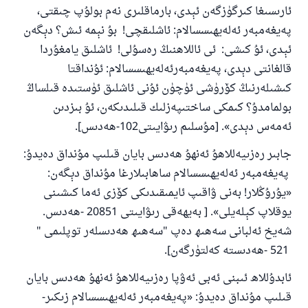
ئائىلىنى ساقلاپ قالدى
ئارىسىغا كىرگۈزگەن ئېدى، بارماقلىرى نەم بولۇپ چىقتى،
پەيغەمبەر ئەلەيھىسسالام: ئاشلىقچى! بۇ نېمە ئىش؟ دېگەن
ئۇممەتكە جاۋاپ بېرىشىمىزگە ياردەم قىلىڭ
ئېدى، ئۇ كىشى: ئى ئاللاھنىڭ رەسۇلى! ئاشلىق يامغۇردا
پەيغەمبەرئەلەيھىسسالام مۇنداق دېگەن:
قالغانتى دېدى، پەيغەمبەرئەلەيھىسسالام: ئۇنداقتا
ياخشىلىققا باشلارپ قويغان كىشى قىلغۇچىغا
ئوخشاش ساۋاپقا ئېرىشىدۇ
كىشىلەرنىڭ كۆرۈشى ئۈچۈن ئۇنى ئاشلىق ئۈستىدە قىلساڭ
بولمامدۇ؟ كىمكى ساختىپەزلىك قىلىدىكەن، ئۇ بىزدىن
مۇسلىم رىۋايەت قىلغان (1893) ھەدىس
ئەمەس دېدى». [مۇسلىم رىۋايىتى102-ھەدىس].
جابىر رەزىيەللاھۇ ئەنھۇ ھەدىس بايان قىلىپ مۇنداق دەيدۇ:
ئىئائە
پەيغەمبەر ئەلەيھىسسالام ساھابىلارغا مۇنداق دېگەن:
«يۇرۇڭلار! بەنى ۋاقىپ ئايمىقىدىكى كۆزى ئەما كىشىنى
يوقلاپ كېلەيلى». [ بەيھەقى رىۋايىتى 20851 -ھەدىس.
شەيخ ئەلبانى سەھىھ دەپ "سەھىھ ھەدىسلەر توپلىمى "
521 -ھەدىستە كەلتۈرگەن].
ئابدۇللاھ ئىبنى ئەبى ئەۋپا رەزىيەللاھۇ ئەنھۇ ھەدىس بايان
قىلىپ مۇنداق دەيدۇ: «پەيغەمبەر ئەلەيھىسسالام زىكىر-