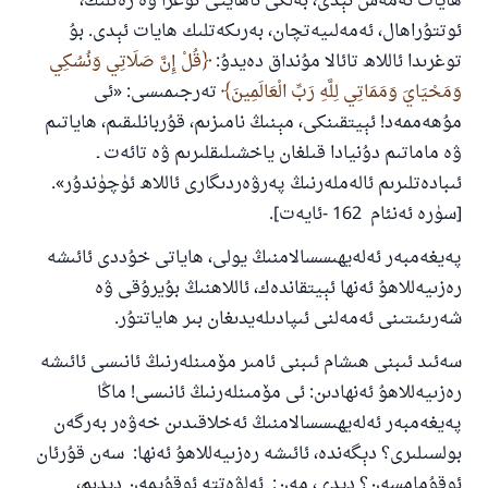
ھايات ئەمەس ئېدى، بەلكى ناھايتى توغرا ۋە رەتلىك،
ئوتتۇراھال، ئەمەلىيەتچان، بەرىكەتلىك ھايات ئېدى. بۇ
توغرىدا ئاللاھ تائالا مۇنداق دەيدۇ:
قُلْ إِنَّ صَلَاتِي وَنُسُكِي
وَمَحْيَايَ وَمَمَاتِي لِلَّهِ رَبِّ الْعَالَمِينَ
تەرجىمىسى: «ئى
مۇھەممەد! ئېيتقىنكى، مېنىڭ نامىزىم، قۇربانلىقىم، ھاياتىم
ۋە ماماتىم دۇنيادا قىلغان ياخشىلىقلىرىم ۋە تائەت ـ
ئىبادەتلىرىم ئالەملەرنىڭ پەرۋەردىگارى ئاللاھ ئۈچۈندۇر».
[سۈرە ئەنئام 162 -ئايەت].
پەيغەمبەر ئەلەيھىسسالامنىڭ يولى، ھاياتى خۇددى ئائىشە
رەزىيەللاھۇ ئەنھا ئېيتقاندەك، ئاللاھنىڭ بۇيرۇقى ۋە
شەرىئىتىنى ئەمەلنى ئىپادىلەيدىغان بىر ھاياتتۇر.
سەئىد ئىبنى ھىشام ئىبنى ئامىر مۆمىنلەرنىڭ ئانىسى ئائىشە
رەزىيەللاھۇ ئەنھادىن: ئى مۆمىنلەرنىڭ ئانىسى! ماڭا
پەيغەمبەر ئەلەيھىسسالامنىڭ ئەخلاقىدىن خەۋەر بەرگەن
بولسىلىرى؟ دېگەندە، ئائىشە رەزىيەللاھۇ ئەنھا: سەن قۇرئان
ئوقۇمامسەن؟ دېدى، مەن: ئەلۋەتتە ئوقۇيمەن دېدىم،