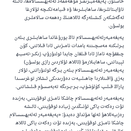
خاستۇر، پەيغەمبىرىمىز مۇھەممەد ئەلەيھىسسالامغا، ئائىلە
تاۋابىئاتلىرىغا، ساھابىلىرىغا ۋە قىيامەتكىچە ئۇلارغا
ئەگەشكەن كىشىلەرگە ئاللاھنىڭ رەھمەت سالاملىرى
بولسۇن.
پەيغەمبەرئەلەيھىسسالام تاڭ يورۇغاندا ساھابىلىرى بىلەن
بىرلىكتە مەسچىتتە بامدات نامىزىنى ئادا قىلاتتى، كۈن
چىققۇچە ناماز ئادا قىلغان جايدا ئولتۇرۇپ زىكىر-تەسبىھ
ئېيتاتتى، ساھابىلارمۇ (ئاللاھ ئۇلاردىن رازى بولسۇن)
پەيغەمبەر ئەلەيھىسسالام بىلەن بىرگە ئولتۇراتتى، ئۇلار
بەزى ۋاقىتلاردا جاھىلىيەت دەۋرىدىكى ئىشلار توغرىسىدا
پاراڭ قىلىپ كۈلۈشۈپ، بىر-بىرىگە تەبەسسۇم قىلىشاتتى.
پەيغەمبەر ئەلەيھىسسالام چاشكا نامىزى ئوقۇيتتى، بەزىدە
تۆت رەكەت ياكى ئۇنىڭدىن زىيادە ئوقۇيتتى، ئائىشە
رەزىيەللاھۇ ئەنھا مۇنداق دەيدۇ: «پەيغەمبەر ئەلەيھىسسالام
چاشكا نامىزى ئوقۇيتتى، بەزىدە تۆت رەكەت ياكى ئاللاھ