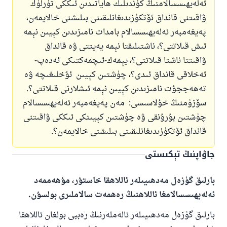
ئەلەيھىسسالامنىڭ كۈندىلىك ھاياتىدىن ئىككى تۈرلۈك
ۋاقىتنى قانداق ئۆتكۈزىدىغانلىقىنى بىلىشنى خالايمەن،
پەيغەمبەر ئەلەيھىسسالام بامدات نامىزىدىن كېيىن نېمە
ئىش قىلاتتى؟، ناشتىلىقتا نېمە يەيتتى ۋە قانداق
ۋاقىتتا ناشتا قىلاتتى؟، يېمەك-ئىچمەكتىكى ئەدەپ-
ئەخلاقى قانداق ئىدى؟، چۈشتىن كېيىن ئۇخلىغىچە ۋە
تەھەججۇت نامىزىدىن كېيىن نېمە ئىشلارنى قىلاتتى؟.
سۆزۈمنىڭ خۇلاسىسى: مەن پەيغەمبەر ئەلەيھىسسالام
چۈشتىن بۇرۇنقى ۋە چۈشتىن كېيىنكى ئىككى ۋاقىتنى
قانداق ئۆتكۈزىدىغانلىقىنى بىلىشنى خالايمەن؟.
جاۋاپنىڭ تېكىستى
بارلىق گۈزەل مەدھىيىلەر ئاللاھقا خاستۇر، مۇھەممەد
ئەلەيھىسسالامغا ئاللاھنىڭ رەھمەت سالاملىرى بولسۇن.
بارلىق گۈزەل مەدھىيىلەر ئالەملەرنىڭ رەببى بولغان ئاللاھقا