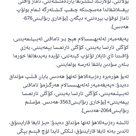
بولاتتى، ئۇلارنىڭ ئىشلىرىغا ياردەملىشەتتى، ناماز ۋاقتى
يېقىنلاشقاندا مەسچىتكە چىقىپ كىشىلەرگە ئىمام بولۇپ
ناماز ئوقۇپ بېرەتتى» دېگەن. [بۇخارى رىۋايىتى676-
ھەدىس].
پەيغەمبەر ئەلەيھىسسالام ھېچ بىر تاماقنى ئەيىپلىمەيتتى،
كۆڭلى تارتسا يەيتتى، كۆڭلى تارتمىسا يېمەيتتى، بەزى
ۋاقىتتا ئاي-ئايلار ئۆتۈپ كېتەتتى، ئۆيدە يەيدىغانغا خورما
بىلەن سۇدىن باشقا نەرسە بولمايتتى.
ئەبۇ ھۈرەيرە رەزىيەللاھۇ ئەنھۇ ھەدىس بايان قىلىپ مۇنداق
دەيدۇ: «پەيغەمبەر ئەلەيھىسسالام ھەرگىزمۇ تاماقنى
ئەيىپلىمەيتتى، كۆڭلى تارتسا يەيتتى، كۆڭلى تارتمىسا
يېمەيتتى» [بۇخارى رىۋايىتى3563-ھەدىس. مۇسلىم
رىۋايىتى2064-ھەدىس].
ئائىشە رەزىيەللاھۇ ئەنھا مۇنداق دەيدۇ: «بىز ئايغا قارايتتۇق،
ئاندىن يەنە ئايغا قارايتتۇق، ئىككى ئايدا ئۈچ قېتىم يېڭى