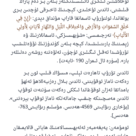
ئۇخلاشتىن ئىلگىرى ئائىلىسىدىكىلەر بىلەن بىر دەم پاراڭ
قىلىشتى، ئاندىن ئۇخلىدى، كېچىنىڭ ئاخىرقى ئۈچتىن بىرى
بولغاندا، ئولتۇرۇپ ئاسمانغا قاراپ مۇنداق دېدى:
إِنَّ فِي
خَلْقِ السَّمَوَاتِ وَالأَرْضِ وَاخْتِلاَفِ اللَّيْلِ وَالنَّهَارِ لَآيَاتٍ لِأُولِي
الأَلْبَابِ
تەرجىمىسى: «شۈبھىسىزكى، ئاسمانلارنىڭ ۋە
زېمىننىڭ يارىتىلىشىدا، كېچە بىلەن كۈندۈزنىڭ نۆۋەتلىشىپ
تۇرۇشىدا ئەقىل ئىگىلىرى ئۈچۈن، ئەلۋەتتە روشەن دەلىللەر
بار». [سۈرە ئال ئىمران 190 -ئايەت] .
ئاندىن تۇرۇپ تاھارەت ئېلىپ، مىسۋاك قىلىپ ئون بىر
رەكەت ناماز ئوقۇيتتى، ئاندىن بىلال رەزىيەللاھۇ ئەنھۇ
بامداتقا ئەزان ئوقۇغاندا ئىككى رەكەت سۈننەت ئوقۇپ
ئاندىن مەسچىتكە چىقىپ جامائەتكە ناماز ئوقۇپ بېرەتتى».
[بۇخارى رىۋايىتى 4569-ھەدىس. مۇسلىم رىۋايىتى763-
ھەدىس].
ئومۇمەن: پەيغەمبەر ئەلەيھىسسالامنىڭ ھاياتى قالايمىقان