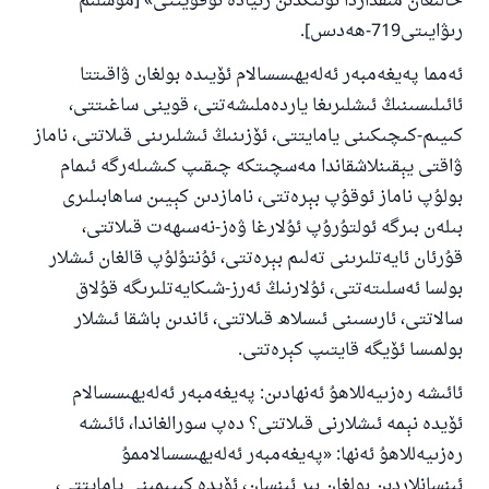
خالىغان مىقداردا ئۇنىڭدىن زىيادە ئوقۇيتتى» [مۇسلىم
رىۋايىتى719-ھەدىس].
ئەمما پەيغەمبەر ئەلەيھىسسالام ئۆيىدە بولغان ۋاقىتتا
ئائىلىسىنىڭ ئىشلىرىغا ياردەملىشەتتى، قوينى ساغىتتى،
كىيىم-كىچىكىنى يامايتتى، ئۆزىنىڭ ئىشلىرىنى قىلاتتى، ناماز
ۋاقتى يېقىنلاشقاندا مەسچىتكە چىقىپ كىشىلەرگە ئىمام
بولۇپ ناماز ئوقۇپ بېرەتتى، نامازدىن كېيىن ساھابىلىرى
بىلەن بىرگە ئولتۇرۇپ ئۇلارغا ۋەز-نەسىھەت قىلاتتى،
قۇرئان ئايەتلىرىنى تەلىم بېرەتتى، ئۇنتۇلۇپ قالغان ئىشلار
بولسا ئەسلىتەتتى، ئۇلارنىڭ ئەرز-شىكايەتلىرىگە قۇلاق
سالاتتى، ئارىسىنى ئىسلاھ قىلاتتى، ئاندىن باشقا ئىشلار
بولمىسا ئۆيگە قايتىپ كېرەتتى.
ئائىشە رەزىيەللاھۇ ئەنھادىن: پەيغەمبەر ئەلەيھىسسالام
ئۆيدە نېمە ئىشلارنى قىلاتتى؟ دەپ سورالغاندا، ئائىشە
رەزىيەللاھۇ ئەنھا: «پەيغەمبەر ئەلەيھىسسالاممۇ
ئىنسانلاردىن بولغان بىر ئىنسان، ئۆيدە كىيىمىنى يامايتتى،