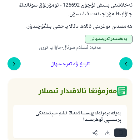
ئەخلاقىنى بىلىش ئۈچۈن 126692 - نومۇرلۇق سوئالنىڭ
جاۋابىغا مۇراجىئەت قىلىنسۇن.
ھەممىدىن توغرىنى ئاللاھ تائالا ياخشى بىلگۈچىدۇر.
پەيغەمبەر تەرجىمىھالى
مەنبە
:
ئىسلام سوئال-جاۋاپ تورى
تارىخ ۋە تەرجىمىھال
مەزمۇنغا ئالاقىدار تىمىلار
پەيغەمبەرئەلەيھىسسالامنىڭ ئىلىم-سېتىمدىكى
پرىنسىپى توغرىسىدا