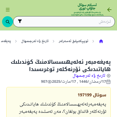
ئوبيېكتىپلىق ئەسەرلەر
تارىخ ۋە تەرجىمىھال
پەيغەمبە
پەيغەمبەر ئەلەيھىسسالامنىڭ كۈندىلىك
ھاياتىدىكى ئۆرنەكلەر توغرىسىدا
تارىخ ۋە تەرجىمىھال
17/رمضان/1446 , 17/مارت/2025
907
سوئال
197199
پەيغەمبەرئەلەيھىسسالامنىڭ كۈندىلىك ھاياتىدىكى
ئۆرنەكلەر قانداق بولغان؟، مەن ئەسلىدە پەيغەمبەر