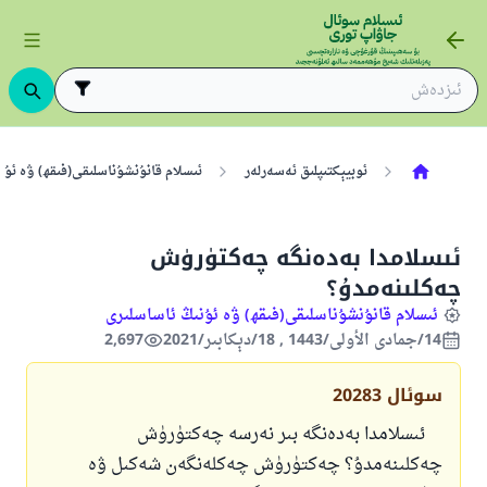
ئوبيېكتىپلىق ئەسەرلەر
ئىسلام قانۇنشۇناسلىقى(فىقھ) ۋە ئۇن
ئىسلامدا بەدەنگە چەكتۈرۈش
چەكلىنەمدۇ؟
ئىسلام قانۇنشۇناسلىقى(فىقھ) ۋە ئۇنىڭ ئاساسلىرى
14/جمادى الأولى/1443 , 18/دېكابىر/2021
2,697
سوئال
20283
ئىسلامدا بەدەنگە بىر نەرسە چەكتۈرۈش
چەكلىنەمدۇ؟ چەكتۈرۈش چەكلەنگەن شەكىل ۋە