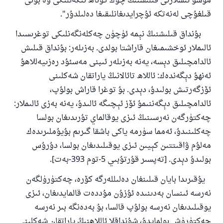
مۇشۇ ئىشلارنى قىلىشنىڭ چوڭ گۇناھ ئىكەنلىكى ۋە بۇنى
ئائىلىنى ساقلاپ قالدى
قىلغۇچى لەنەتكە ئۇچرايدىغانلىقىغا دەلىلدۇر".
ئۇممەتكە جاۋاپ بېرىشىمىزگە ياردەم قىلىڭ
بۇنداق قىلىشنىڭ نېمە ئۈچۈن چەكلەنگەنلىكى توغرىسىدا
ئالىملار ئوخشىمىغان قاراشتا بولدى. بەزىلەر: بۇنداق قىلىش
پەيغەمبەرئەلەيھىسسالام مۇنداق دېگەن:
ياخشىلىققا باشلارپ قويغان كىشى قىلغۇچىغا
ئالدامچىلىق دېسە، يەنە بەزىلەر ئىبنى مەسئۇد رەزىيەللاھۇ
ئوخشاش ساۋاپقا ئېرىشىدۇ
ئەنھۇ دېگەندەك: ئاللاھ تائالانىڭ ياراتقان شەكلىنى
مۇسلىم رىۋايەت قىلغان (1893) ھەدىس
ئۆزگەرتىش بولىدۇ، دېدى. بۇ توغرا قاراش بولۇپ،
ئالدامچىلىق دېگەننىمۇ ئۆز ئېچىگە ئالىدۇ، يەنە بەزى ئالىملار:
چەكتۈرگەن نەرسىنىڭ ئىزى يوقالماي تۇرىدىغان بولسا
ئىئائە
چەكلىنىدۇ، ئەمما سۈرمە ياكى باشقا گىرىم بۇيۇملىرىدەك
مەلۇم ۋاقىتتىن كېيىن ئىزى يوقىلىدىغان بولسا، دۇرۇس
بولىدۇ دېدى. [تەپسىر قۇرتۇبىي 5-توم 393-بەت].
يۇقىرىدا بايان قىلىنغان دەلىللەرگە كۆرە، چەكتۈرۈلگەن
نەرسە ئىنسان بەدىنىدە ئۇزۇن مۇددەت قالمايدىغان، ئىزى
يوقىلىدىغان نەرسە بولۇپ قالسا، بۇ بەدەنگە بىر نەرسە
چەكتۈرۈش بولمايدۇ، شۇنداقلا ئاللاھنىڭ ياراتقان شەكلىنى