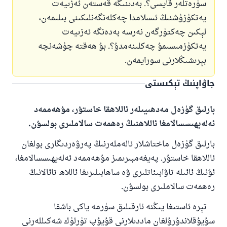
سۈرەتلەر قايسى؟. بەدىنىگە قەستەن ئەزىيەت
يەتكۈزۈشنىڭ ئىسلامدا چەكلەنگەنلىكىنى بىلىمەن،
لېكىن چەكتۈرگەن نەرسە بەدەنگە ئەزىيەت
يەتكۈزمىسىمۇ چەكلىنەمدۇ؟. بۇ ھەقتە چۈشەنچە
بېرىشىڭلارنى سورايمەن.
جاۋاپنىڭ تېكىستى
بارلىق گۈزەل مەدھىيىلەر ئاللاھقا خاستۇر، مۇھەممەد
ئەلەيھىسسالامغا ئاللاھنىڭ رەھمەت سالاملىرى بولسۇن.
بارلىق گۈزەل ماختاشلار ئالەملەرنىڭ پەرۋەردىگارى بولغان
ئاللاھقا خاستۇر. پەيغەمبىرىمىز مۇھەممەد ئەلەيھىسسالامغا،
ئۇنىڭ ئائىلە تاۋابىئاتلىرى ۋە ساھابىلىرىغا ئاللاھ تائالانىڭ
رەھمەت سالاملىرى بولسۇن.
تېرە ئاستىغا يىڭنە ئارقىلىق سۈرمە ياكى باشقا
سۇيۇقلاندۇرۇلغان ماددىلارنى قۇيۇپ تۈرلۈك شەكىللەرنى