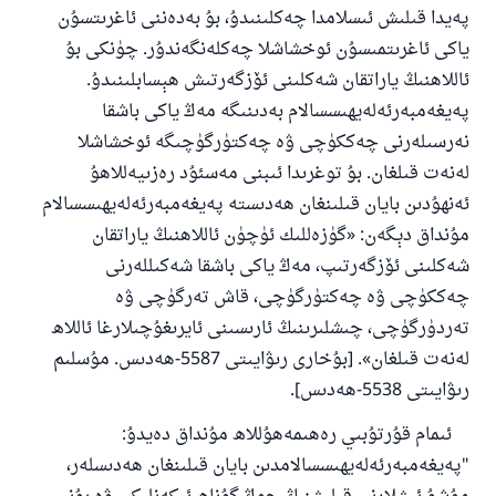
پەيدا قىلىش ئىسلامدا چەكلىنىدۇ، بۇ بەدەننى ئاغرىتسۇن
ياكى ئاغرىتمىسۇن ئوخشاشلا چەكلەنگەندۇر. چۈنكى بۇ
ئاللاھنىڭ ياراتقان شەكلىنى ئۆزگەرتىش ھېسابلىنىدۇ.
پەيغەمبەرئەلەيھىسسالام بەدىنىگە مەڭ ياكى باشقا
نەرسىلەرنى چەككۈچى ۋە چەكتۈرگۈچىگە ئوخشاشلا
لەنەت قىلغان. بۇ توغرىدا ئىبنى مەسئۇد رەزىيەللاھۇ
ئەنھۇدىن بايان قىلىنغان ھەدىستە پەيغەمبەرئەلەيھىسسالام
مۇنداق دېگەن: «گۈزەللىك ئۈچۈن ئاللاھنىڭ ياراتقان
شەكلىنى ئۆزگەرتىپ، مەڭ ياكى باشقا شەكىللەرنى
چەككۈچى ۋە چەكتۈرگۈچى، قاش تەرگۈچى ۋە
تەردۈرگۈچى، چىشلىرىنىڭ ئارىسىنى ئايرىغۇچىلارغا ئاللاھ
لەنەت قىلغان». [بۇخارى رىۋايىتى 5587-ھەدىس. مۇسلىم
رىۋايىتى 5538-ھەدىس].
ئىمام قۇرتۇبىي رەھىمەھۇللاھ مۇنداق دەيدۇ:
"پەيغەمبەرئەلەيھىسسالامدىن بايان قىلىنغان ھەدىسلەر،
110845 - نومۇرلۇق سوئالنىڭ جاۋابى