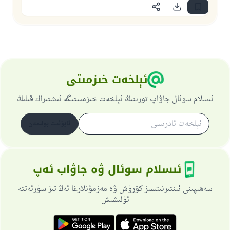
ئېلخەت خىزمىتى
ئىسلام سوئال جاۋاپ تورىنىڭ ئېلخەت خىزمىىتىگە ئىشتىراك قىلىڭ
ئابۇنىت بولىمەن
ئىسلام سوئال ۋە جاۋاب ئەپ
سەھىپىنى ئىنتىرنىتسىز كۆرۈش ۋە مەزمۇنلارغا ئەڭ تىز سۈرئەتتە
ئۈلىشىش