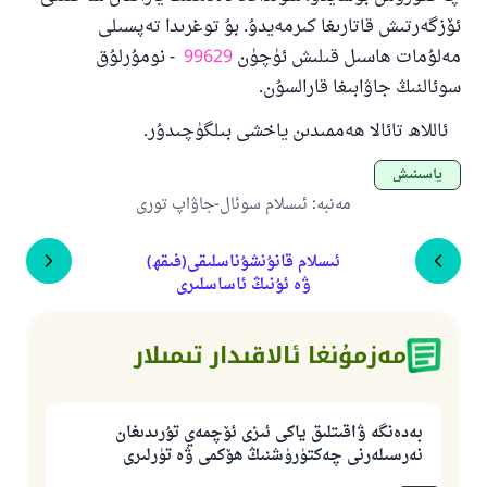
ئۆزگەرتىش قاتارىغا كىرمەيدۇ. بۇ توغرىدا تەپسىلى
مەلۇمات ھاسىل قىلىش ئۈچۈن
99629
- نومۇرلۇق
سوئالنىڭ جاۋابىغا قارالسۇن.
ئاللاھ تائالا ھەممىدىن ياخشى بىلگۈچىدۇر.
ياسىنىش
مەنبە
:
ئىسلام سوئال-جاۋاپ تورى
ئىسلام قانۇنشۇناسلىقى(فىقھ)
ۋە ئۇنىڭ ئاساسلىرى
مەزمۇنغا ئالاقىدار تىمىلار
بەدەنگە ۋاقىتلىق ياكى ئىزى ئۆچمەي تۇرىدىغان
نەرسىلەرنى چەكتۈرۈشنىڭ ھۆكمى ۋە تۈرلىرى