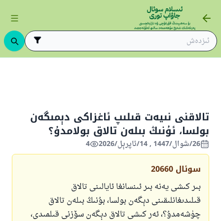
تالاق
تالاقنى نىيەت قىلىپ ئاغزاكى دېمىگەن بولسا، ئۇنىڭ بىلەن تالاق بولامدۇ؟
تالاقنى نىيەت قىلىپ ئاغزاكى دېمىگەن
بولسا، ئۇنىڭ بىلەن تالاق بولامدۇ؟
26/شوال/1447 , 14/ئاپرېل/2026
4
سوئال
20660
بىر كىشى يەنە بىر ئىنسانغا ئايالىنى تالاق
قىلىدىغانلىقىنى دېگەن بولسا، بۇنىڭ بىلەن تالاق
چۈشەمدۇ؟، ئەر كىشى تالاق دېگەن سۆزنى قىلمىدى،