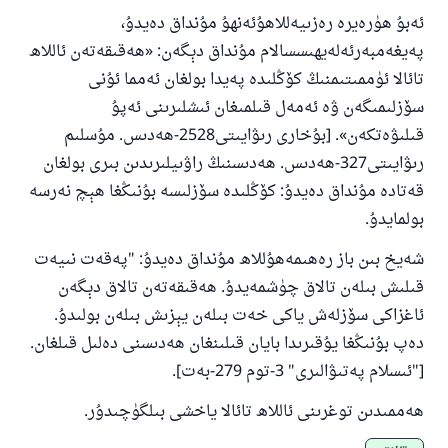
110845 - نومۇرلۇق سوئالنىڭ جاۋابى
ئەبۇ ھۈرەيرە رەزىيەللاھۇئەنھۇ مۇنداق دەيدۇ،
ئائىلىنى ساقلاپ قالدى
پەيغەمبەرئەلەيھىسسالام مۇنداق دېگەن: «ھەقىقەتەن ئاللاھ
تائالا ئۈممىتىمنىڭ كۆڭلىدە پەيدا بولغان ئەمما ئۇنى
ئۇممەتكە جاۋاپ بېرىشىمىزگە ياردەم قىلىڭ
سۆزلىمىگەن ۋە ئەمەل قىلمىغان ئىشلىرىنى ئەپۇ
پەيغەمبەرئەلەيھىسسالام مۇنداق دېگەن:
قىلىۋەتكەن». [بۇخارى رىۋايىتى2528-ھەدىس. مۇسلىم
ياخشىلىققا باشلارپ قويغان كىشى قىلغۇچىغا
ئوخشاش ساۋاپقا ئېرىشىدۇ
رىۋايىتى327-ھەدىس. ھەدىسنىڭ راۋىيلىرىدىن بىرى بولغان
قەتادە مۇنداق دەيدۇ: كۆڭلىدە سۆزلىسە بۇنىڭغا ھېچ نەرسە
مۇسلىم رىۋايەت قىلغان (1893) ھەدىس
بولمايدۇ.
شەيخ بىن باز رەھىمەھۇللاھ مۇنداق دەيدۇ: "پەقەت نىيەت
ئىئائە
قىلىش بىلەن تالاق چۈشمەيدۇ. ھەقىقەتەن تالاق دېگەن
ئاغزاكى سۆزلەش ياكى خەت بىلەن يېزىش بىلەن بولىدۇ.
دەپ بۇنىڭغا يۇقىرىدا بايان قىلىنغان ھەدىسنى دەلىل قىلغان.
["ئىسلام پەتىۋالىرى" 3-توم 279-بەت].
ھەممىدىن توغرىنى ئاللاھ تائالا ياخشى بىلگۈچىدۇر.