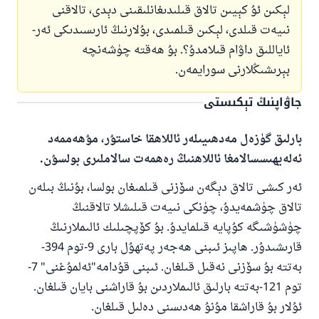
لېكىن ئۇ كېيىن تالاق قىلىدىغانلىقىنى دېدى، تالاقنى
نىيەت قىلدى، لېكىن قىلمىدى، بۇلارنىڭ ئارىسىدىكى ئەر-
ئاياللىق داۋام قىلامدۇ؟. بۇ ھەقتە چۈشەنچە
بېرىشىڭلارنى سورايمەن.
جاۋاپنىڭ تېكىستى
بارلىق گۈزەل مەدھىيىلەر ئاللاھقا خاستۇر، مۇھەممەد
ئەلەيھىسسالامغا ئاللاھنىڭ رەھمەت سالاملىرى بولسۇن.
ئەر كىشى تالاق دېگەن سۆزنى قىلمىغان بولسا، بۇنىڭ بىلەن
تالاق چۈشمەيدۇ، چۈنكى نىيەت قىلىشلا تالاقنىڭ
چۈشۈشىگە كۇپايە قىلمايدۇ. بۇ كۆپچىلىك ئالىملارنىڭ
قارىشىدۇر. ھاپىز ئىبنى ھەجەر پەتھۇل بارى 9-توم 394-
بەتتە بۇ سۆزنى نەقىل قىلغان. ئىبنى قۇدامە"ئەلمۇغنى" 7-
توم 121-بەتتە بارلىق ئالىملاردىن بۇ قاراشنى بايان قىلغان.
ئۇلار بۇ قاراشقا مۇنۇ ھەدىسنى دەلىل قىلغان.