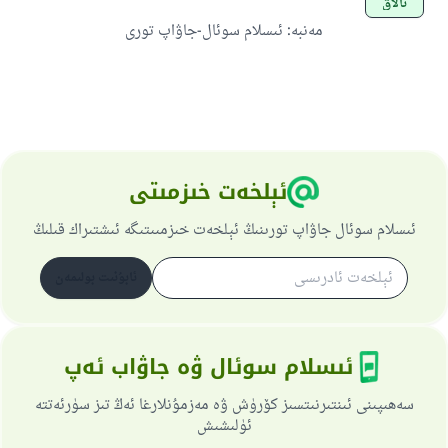
تالاق
مەنبە
:
ئىسلام سوئال-جاۋاپ تورى
ئېلخەت خىزمىتى
ئىسلام سوئال جاۋاپ تورىنىڭ ئېلخەت خىزمىىتىگە ئىشتىراك قىلىڭ
ئابۇنىت بولىمەن
ئىسلام سوئال ۋە جاۋاب ئەپ
سەھىپىنى ئىنتىرنىتسىز كۆرۈش ۋە مەزمۇنلارغا ئەڭ تىز سۈرئەتتە
ئۈلىشىش