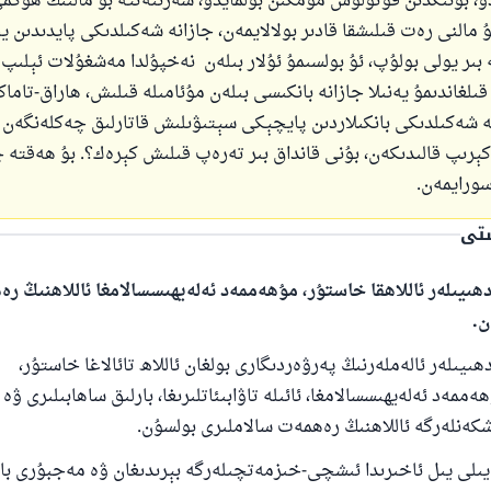
ۇ، بۇنىڭدىن قۇتۇلۇش مۇمكىن بولمايدۇ، شەرىئەتتە بۇ مالنىڭ ھۆكمى
 مالنى رەت قىلىشقا قادىر بولالايمەن، جازانە شەكىلدىكى پايدىدىن يى
بىر يولى بولۇپ، ئۇ بولسىمۇ ئۇلار بىلەن نەخپۇلدا مەشغۇلات ئېلىپ 
ىلغاندىمۇ يەنىلا جازانە بانكىسى بىلەن مۇئامىلە قىلىش، ھاراق-تاماكا
 شەكىلدىكى بانكىلاردىن پايچېكى سېتىۋىلىش قاتارلىق چەكلەنگەن
كېرىپ قالىدىكەن، بۇنى قانداق بىر تەرەپ قىلىش كېرەك؟. بۇ ھەقتە
سورايمەن.
ستى
ھىيىلەر ئاللاھقا خاستۇر، مۇھەممەد ئەلەيھىسسالامغا ئاللاھنىڭ ر
ن.
ىيىلەر ئالەملەرنىڭ پەرۋەردىگارى بولغان ئاللاھ تائالاغا خاستۇر،
ممەد ئەلەيھىسسالامغا، ئائىلە تاۋابىئاتلىرىغا، بارلىق ساھابىلىرى ۋە
شكەنلەرگە ئاللاھنىڭ رەھمەت سالاملىرى بولسۇن.
110845 - نومۇرلۇق سوئالنىڭ جاۋابى ئائىلىن
 يىل ئاخىرىدا ئىشچى-خىزمەتچىلەرگە بېرىدىغان ۋە مەجبۇرى بان
ساقلاپ قالدى