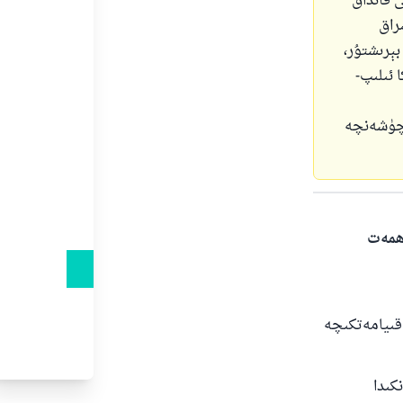
 قانداق
راق
بېرىشتۇر،
 ئىلىپ-
 چۈشەنچە
ەھمەت
 قىيامەتكىچە
ى
كىدا