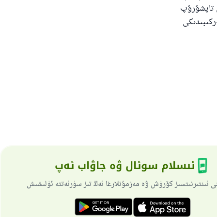
ى تاپشۇرۇپ
ركىبىدىكى
ئىسلام سوئال ۋە جاۋاب ئەپ
ى ئىنتىرنىتسىز كۆرۈش ۋە مەزمۇنلارغا ئەڭ تىز سۈرئەتتە ئۈلىشىش