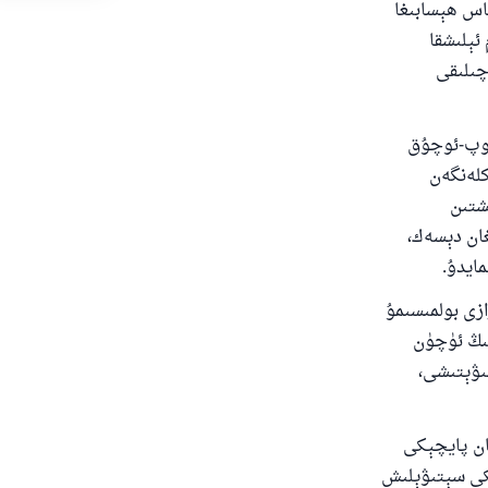
خاس ھېسابىغا
ئېلىشقا
چىلىقى
دۇ
ئوپ-ئوچۇق
كلەنگەن
ىشتىن
غان دېسەك،
مايدۇ.
زى بولمىسىمۇ
نىڭ ئۈچۈن
ىۋېتىشى،
ان پايچېكى
ېكى سېتىۋېلىش