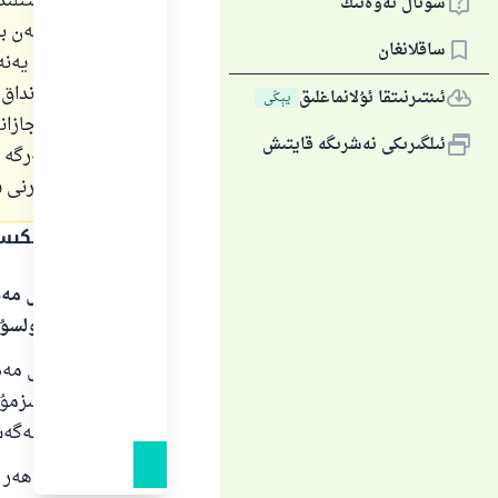
ئۆسۈم قېتىلىد
سوئال ئەۋەتىڭ
بولىدۇ؟ مەن بۇ
ساقلانغان
بولۇشنىڭ يەنە 
لېكىن شۇنداق ق
ئىنتىرنىتقا ئۇلانماغلىق
يېڭى
سېتىش، جازانە
ئىلگىرىكى نەشرىگە قايتىش
تىجارەتلەرگە 
بېرىشىڭلارنى 
جاۋاپنىڭ تېكى
بارلىق گۈزەل مەد
سالاملىرى بولسۇ
بارلىق گۈزەل مەدھ
پەيغەمبىرىمىزمۇھە
توغرا يولغا ئەگە
شىركەت ھەر يىلى