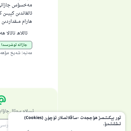
مەخسۇس جازانى ب
ئالغاندىن كېيىن
ھارام مىقداردىن 
ئاللاھ تائالا ھ
جازانە توغىرسىدا
مەنبە
:
شەيخ مۇھەمم
ئىسلام سوئال جاۋاپ
تور بېكىتىمىز ھۆججەت -ساقلانمىلار ئۈچۈن (Cookies)
ئىشلىتىدۇ.