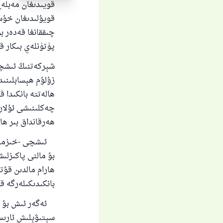
قويىدىغان مەبلەغ
قويۇلىدىغان خۇس
چىققانغا قەدەر ب
پۈتۈنلەي بىكار قى
ياخ
شېركەتنىڭ ئىشچى
زۇلۇم ھېسابلىنى
ھالەتتە بانكىدا 
چەكلىنىشى ئۇلارن
ھەرقانداق بىر ھال
ئىشچى -خىزمەتچى
بۇ مالنى پاكىزلى
ھارام مالدىن قۇ
بانكىدىكىلەرگە 
ئەگەر ئىش بۇ ما
سېتىۋېلىش ئارىس