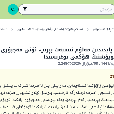
تىپلىق ئەسەرلەر
ئىسلام قانۇنشۇناسلىقى(فىقھ) ۋە ئۇنىڭ ئاساسلىرى
ئىسلا
پايدىدىن مەلۇم نىسبەت بېرىپ، ئۇنى مەجبۇرى ج
قويۇشنىڭ ھۆكمى توغرىسىدا
2,248
2
اليۇمىن زاۋۇتىدا ئىشلەيمەن، ھەر يېلى يىل ئاخىرىدا شىركەت يىللىق پ
ى ئىشچى-خىزمەتچىلەرگە تارقىتىپ بېرىدۇ، ئۇلار ئىشچى_خىزمەتچى
ايدىنىڭ يېرىمىنى نەخ بېرىدۇ، يەنە يېرىمىنى مەجبۇرى بانكىدا قويۇپ 
ققاندا ئېلىشنى تەۋسىيە قىلىدۇ، پايدىنىڭ بانكىدا قويۇلغان قىسمىغا ي