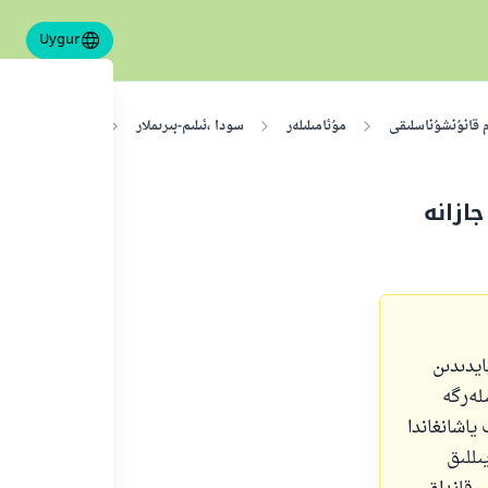
Uygur
م قانۇنشۇناسلىقى
مۇئامىلىلەر
سودا ،ئىلىم-بىرىملار
جازانە توغىرسىدا
ازانە
ايدىدىن
لەرگە
ياشانغاندا
ىللىق