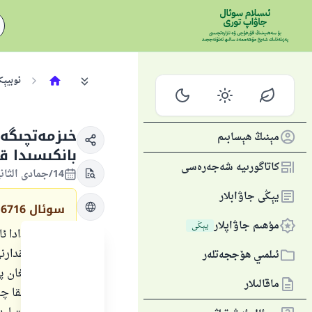
ئوبيېك
خىزمەتچىگە 
مېنىڭ ھېسابىم
بانكىسىدا 
كاتاگورىيە شەجەرەسى
14/جمادى الثانية/1441 , 08/فېۋرال/2020
يېڭى جاۋابلار
سوئال
16716
مۇھىم جاۋاپلار
يېڭى
مەن كانادادا ئ
مەلۇم مىقدارن
ئىلمىي ھۆججەتلەر
تارقىتىدىغان پ
ماقالىلار
دەم ئېلىشقا چى