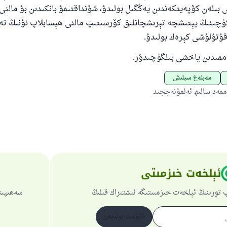
ىلەن كۆپەيتكەندىن يەڭگىل بولىدۇ، شۇنداقتىمۇ بانكىدىن بۇ مالن
 كۈچىنىڭ يېتىشچە تېرىشچانلىق كۆرسىتىپ مالنى ھېسابلاپ ئۇنىڭ تە
قۇتۇلۇشى كېرەك بولىدۇ.
ەممىدىن ياخشى بىلگۈچىدۇر.
مەبلەغ سېلىش
ەد سالىھ ئەلمۇنەججىد
ئېلخەت خىزمىتى
 تورىنىڭ ئېلخەت خىزمىىتىگە ئىشتىراك قىلىڭ
سەھىپىن
ئابۇنىت بولىمەن