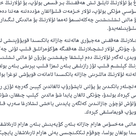
 بۇ ئۇلارنىڭ ئايلىق ئىش ھەققىنىڭ بىر قىسمى بولۇپ، بۇ ئۇلارنىڭ 
ۇسىي مۈلكى بولۇپ، ئۇلار خىزمەت قىلىۋاتقان مۇددەتتە ھەتتا دەم 
ئۇممەتكە جاۋاپ بېرىشىمىزگە ياردەم قىلىڭ
ۇ مالنى ئىشلىتىشتىن چەكلەنسىمۇ ئەمما ئۇلارنىڭ بۇ مالدىكى ئىگىدار
پەيغەمبەرئەلەيھىسسالام مۇنداق دېگەن:
لىۋېتىلمەيدۇ.
شىلىققا باشلارپ قويغان كىشى قىلغۇچىغا ئوخشاش ساۋاپقا ئېرىشى
لارنىڭ ھەققىنى مەجبۇرى ھالەتتە جازانە بانكىسىدا قويۇۋېتىشى 
مۇسلىم رىۋايەت قىلغان (1893) ھەدىس
دۇ، چۈنكى ئۇلار ئىشچىلارنىڭ ھەققىگە ھۆكۈمرانلىق قىلىپ ئۇنى چە
قويدى، ئەگەر ئۇلارنىڭ دەم ئېلىشقا چېقىشتىن بۇرۇن ئۇ مالنى ئىشلىت
ئىئائە
ىڭ كېلىشىم قىلىپ ئۆز رازىلىقى بىلەن ئىمزا قىلىپ بېرىشى بىلەن بول
ەتتە ئۇلارنىڭ ماللىرىنى جازانە بانكىسىدا ئامانەت قويۇشى توغرا بول
لەر بانكىدىن بۇ پۇلنى تاپشۇرۇپ ئالغاندىن كېيىن گەرچە ئۆزى را
شى كېرەك بولىدۇ، چۈنكى ئالغان پايدا شۇ مالدىن كېلىپ چىققان، شۇ
تۇلۇش ئۈچۈن جازانىدىن كەلگەن پايدىنى ياخشى ئىشلارغا سەرپ قىل
قويۇپ قويماسلىقى كېرەك.
لنى مەخسۇس ھارام جازانە بىلەن كۆپەيتىش بىلەن ھارام ئارىلاشق
ىدا بولغان بولسا، چوقۇم ئىككىنچىسى يەنى ھارام ئارىلاشقان پايچ